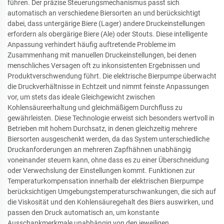
führen. Der präzise Steuerungsmechanismus passt sich
automatisch an verschiedene Biersorten an und berücksichtigt
dabei, dass untergärige Biere (Lager) andere Druckeinstellungen
erfordern als obergärige Biere (Ale) oder Stouts. Diese intelligente
Anpassung verhindert häufig auftretende Probleme im
Zusammenhang mit manuellen Druckeinstellungen, bei denen
menschliches Versagen oft zu inkonsistenten Ergebnissen und
Produktverschwendung führt. Die elektrische Bierpumpe überwacht
die Druckverhältnisse in Echtzeit und nimmt feinste Anpassungen
vor, um stets das ideale Gleichgewicht zwischen
Kohlensäureerhaltung und gleichmäßigem Durchfluss zu
gewährleisten. Diese Technologie erweist sich besonders wertvoll in
Betrieben mit hohem Durchsatz, in denen gleichzeitig mehrere
Biersorten ausgeschenkt werden, da das System unterschiedliche
Druckanforderungen an mehreren Zapfhähnen unabhängig
voneinander steuern kann, ohne dass es zu einer Überschneidung
oder Verwechslung der Einstellungen kommt. Funktionen zur
Temperaturkompensation innerhalb der elektrischen Bierpumpe
berücksichtigen Umgebungstemperaturschwankungen, die sich auf
die Viskosität und den Kohlensäuregehalt des Biers auswirken, und
passen den Druck automatisch an, um konstante
Ausschankmerkmale unabhängig von den jeweiligen