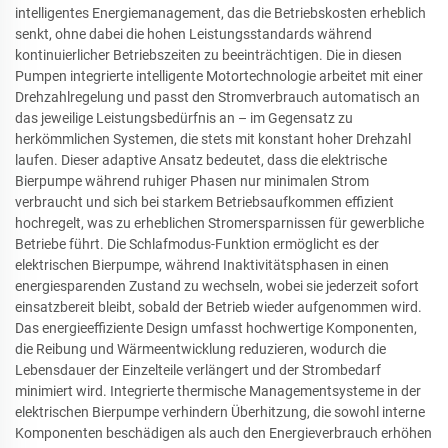
intelligentes Energiemanagement, das die Betriebskosten erheblich
senkt, ohne dabei die hohen Leistungsstandards während
kontinuierlicher Betriebszeiten zu beeinträchtigen. Die in diesen
Pumpen integrierte intelligente Motortechnologie arbeitet mit einer
Drehzahlregelung und passt den Stromverbrauch automatisch an
das jeweilige Leistungsbedürfnis an – im Gegensatz zu
herkömmlichen Systemen, die stets mit konstant hoher Drehzahl
laufen. Dieser adaptive Ansatz bedeutet, dass die elektrische
Bierpumpe während ruhiger Phasen nur minimalen Strom
verbraucht und sich bei starkem Betriebsaufkommen effizient
hochregelt, was zu erheblichen Stromersparnissen für gewerbliche
Betriebe führt. Die Schlafmodus-Funktion ermöglicht es der
elektrischen Bierpumpe, während Inaktivitätsphasen in einen
energiesparenden Zustand zu wechseln, wobei sie jederzeit sofort
einsatzbereit bleibt, sobald der Betrieb wieder aufgenommen wird.
Das energieeffiziente Design umfasst hochwertige Komponenten,
die Reibung und Wärmeentwicklung reduzieren, wodurch die
Lebensdauer der Einzelteile verlängert und der Strombedarf
minimiert wird. Integrierte thermische Managementsysteme in der
elektrischen Bierpumpe verhindern Überhitzung, die sowohl interne
Komponenten beschädigen als auch den Energieverbrauch erhöhen