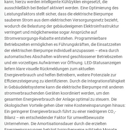
kann; hierzu werden intelligente Kühlzyklen eingesetzt, die
ausschließlich bei Bedarf aktiviert werden. Eine Optimierung des
Leistungsfaktors stellt sicher, dass die elektrische Bierpumpe
sauberen Strom aus dem elektrischen Versorgungsnetz bezieht,
wodurch die Belastung der gebäudeeigenen Elektroinfrastruktur
verringert und möglicherweise sogar Ansprüche auf
Stromversorgungs-Rabatte entstehen. Programmierbare
Betriebszeiten ermöglichen es Führungskräften, die Einsatzzeiten
der elektrischen Bierpumpe individuell anzupassen – etwa durch
automatisches Abschalten während geschlossener Betriebszeiten
und ein vorzeitiges Aufwärmen vor Öffnung. LED-Statusanzeigen
liefern klare visuelle Rückmeldungen zum aktuellen
Energieverbrauch und helfen Betreibern, weitere Potenziale zur
Effizienzsteigerung zu identifizieren. Durch die Integrationsfähigkeit
in Gebäudeleitsysteme kann die elektrische Bierpumpe mit anderen
stromverbrauchenden Geräten koordiniert werden, um den
gesamten Energieverbrauch der Anlage optimal zu steuern. Die
ökologischen Vorteile gehen über reine Kosteneinsparungen hinaus:
Ein geringerer Energieverbrauch führt zu einer niedrigeren CO₂-
Bilanz – ein entscheidender Faktor für umweltbewusste
Unternehmen. Die Amortisationsdauer durch die erzielten
Energieeinsparungen beträgt typischerweise achtzehn Monate,