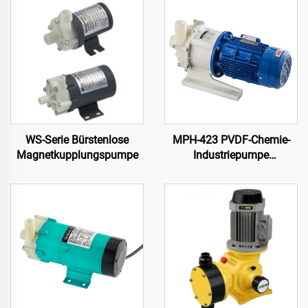
WS-Serie Bürstenlose
MPH-423 PVDF-Chemie-
Magnetkupplungspumpe
Industriepumpe
Zentrifugenkreislauf
Zirkulations-
Magnetzugpumpe für
aggressive Flüssigkeiten in
der Bearbeitung