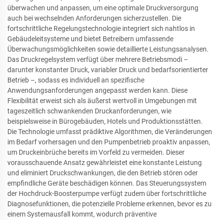
überwachen und anpassen, um eine optimale Druckversorgung
auch bei wechselnden Anforderungen sicherzustellen. Die
fortschrittliche Regelungstechnologie integriert sich nahtlos in
Gebäudeleitsysteme und bietet Betreibern umfassende
Überwachungsmöglichkeiten sowie detaillierte Leistungsanalysen.
Das Druckregelsystem verfügt über mehrere Betriebsmodi –
darunter konstanter Druck, variabler Druck und bedarfsorientierter
Betrieb –, sodass es individuell an spezifische
Anwendungsanforderungen angepasst werden kann. Diese
Flexibilität erweist sich als äußerst wertvoll in Umgebungen mit
tageszeitlich schwankenden Druckanforderungen, wie
beispielsweise in Bürogebäuden, Hotels und Produktionsstätten.
Die Technologie umfasst prädiktive Algorithmen, die Veränderungen
im Bedarf vorhersagen und den Pumpenbetrieb proaktiv anpassen,
um Druckeinbrüche bereits im Vorfeld zu vermeiden. Dieser
vorausschauende Ansatz gewährleistet eine konstante Leistung
und eliminiert Druckschwankungen, die den Betrieb stören oder
empfindliche Geräte beschädigen können. Das Steuerungssystem
der Hochdruck-Boosterpumpe verfügt zudem über fortschrittliche
Diagnosefunktionen, die potenzielle Probleme erkennen, bevor es zu
einem Systemausfall kommt, wodurch präventive