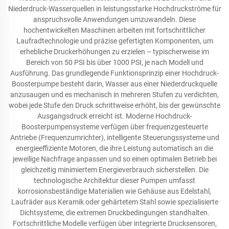
Niederdruck-Wasserquellen in leistungsstarke Hochdruckströme für
anspruchsvolle Anwendungen umzuwandeln. Diese
hochentwickelten Maschinen arbeiten mit fortschrittlicher
Laufradtechnologie und präzise gefertigten Komponenten, um
erhebliche Druckerhöhungen zu erzielen – typischerweise im
Bereich von 50 PSI bis über 1000 PSI, je nach Modell und
Ausführung. Das grundlegende Funktionsprinzip einer Hochdruck-
Boosterpumpe besteht darin, Wasser aus einer Niederdruckquelle
anzusaugen und es mechanisch in mehreren Stufen zu verdichten,
wobei jede Stufe den Druck schrittweise erhöht, bis der gewünschte
Ausgangsdruck erreicht ist. Moderne Hochdruck-
Boosterpumpensysteme verfügen über frequenzgesteuerte
Antriebe (Frequenzumrichter), intelligente Steuerungssysteme und
energieeffiziente Motoren, die ihre Leistung automatisch an die
jeweilige Nachfrage anpassen und so einen optimalen Betrieb bei
gleichzeitig minimiertem Energieverbrauch sicherstellen. Die
technologische Architektur dieser Pumpen umfasst
korrosionsbeständige Materialien wie Gehäuse aus Edelstahl,
Laufräder aus Keramik oder gehärtetem Stahl sowie spezialisierte
Dichtsysteme, die extremen Druckbedingungen standhalten.
Fortschrittliche Modelle verfügen über integrierte Drucksensoren,