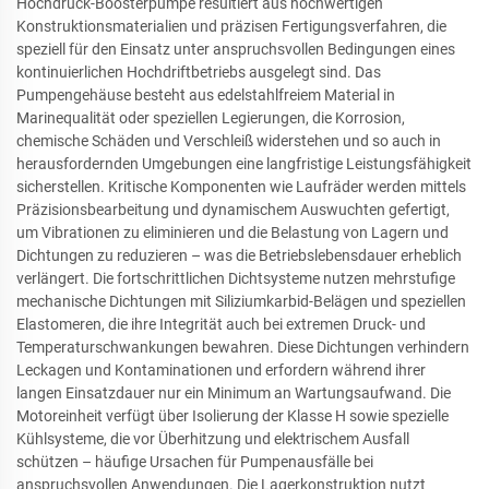
Hochdruck-Boosterpumpe resultiert aus hochwertigen
Konstruktionsmaterialien und präzisen Fertigungsverfahren, die
speziell für den Einsatz unter anspruchsvollen Bedingungen eines
kontinuierlichen Hochdriftbetriebs ausgelegt sind. Das
Pumpengehäuse besteht aus edelstahlfreiem Material in
Marinequalität oder speziellen Legierungen, die Korrosion,
chemische Schäden und Verschleiß widerstehen und so auch in
herausfordernden Umgebungen eine langfristige Leistungsfähigkeit
sicherstellen. Kritische Komponenten wie Laufräder werden mittels
Präzisionsbearbeitung und dynamischem Auswuchten gefertigt,
um Vibrationen zu eliminieren und die Belastung von Lagern und
Dichtungen zu reduzieren – was die Betriebslebensdauer erheblich
verlängert. Die fortschrittlichen Dichtsysteme nutzen mehrstufige
mechanische Dichtungen mit Siliziumkarbid-Belägen und speziellen
Elastomeren, die ihre Integrität auch bei extremen Druck- und
Temperaturschwankungen bewahren. Diese Dichtungen verhindern
Leckagen und Kontaminationen und erfordern während ihrer
langen Einsatzdauer nur ein Minimum an Wartungsaufwand. Die
Motoreinheit verfügt über Isolierung der Klasse H sowie spezielle
Kühlsysteme, die vor Überhitzung und elektrischem Ausfall
schützen – häufige Ursachen für Pumpenausfälle bei
anspruchsvollen Anwendungen. Die Lagerkonstruktion nutzt