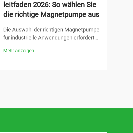
leitfaden 2026: So wählen Sie
Bie
die richtige Magnetpumpe aus
Wel
Ihr
Die Auswahl der richtigen Magnetpumpe
für industrielle Anwendungen erfordert
Bei 
ein Verständnis des komplexen
Bier
Mehr anzeigen
Zusammenspiels zwischen betrieblichen
Zapf
Mehr
Anforderungen, Fluid-Eigenschaften und
Vers
Systembeschränkungen. Da sich die
Unte
Technologie der magnetischen Antriebe
Funk
bis 2026 kontinuierlich weiterentwickelt …
Kund
richt
Bier