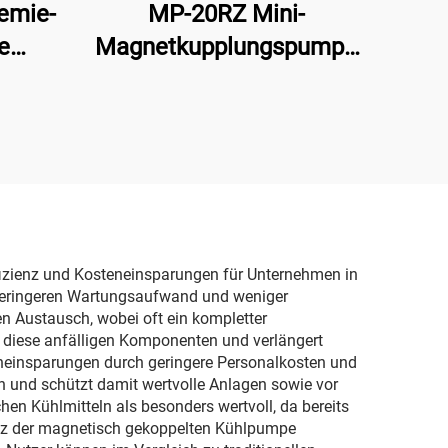
emie-
MP-20RZ Mini-
e
Magnetkupplungspumpe
lauf
220V AC
Wasserkreiselpumpe
 für
Mag-Pumpe für
keiten
chemische Industrie
ung
Zentrifugaltheorie Motor
Anschluss
effizienz und Kosteneinsparungen für Unternehmen in
 geringeren Wartungsaufwand und weniger
 Austausch, wobei oft ein kompletter
 diese anfälligen Komponenten und verlängert
teneinsparungen durch geringere Personalkosten und
en und schützt damit wertvolle Anlagen sowie vor
n Kühlmitteln als besonders wertvoll, da bereits
zienz der magnetisch gekoppelten Kühlpumpe