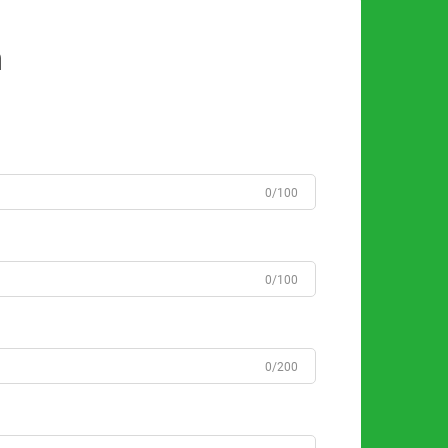
n
0/100
0/100
0/200