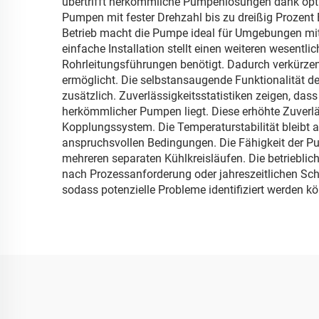
übertrifft herkömmliche Pumpenlösungen dank optim
Pumpen mit fester Drehzahl bis zu dreißig Prozent 
Betrieb macht die Pumpe ideal für Umgebungen mit
einfache Installation stellt einen weiteren wesent
Rohrleitungsführungen benötigt. Dadurch verkürzen 
ermöglicht. Die selbstansaugende Funktionalität de
zusätzlich. Zuverlässigkeitsstatistiken zeigen, da
herkömmlicher Pumpen liegt. Diese erhöhte Zuverl
Kopplungssystem. Die Temperaturstabilität bleibt a
anspruchsvollen Bedingungen. Die Fähigkeit der P
mehreren separaten Kühlkreisläufen. Die betrieblich
nach Prozessanforderung oder jahreszeitlichen S
sodass potenzielle Probleme identifiziert werden k