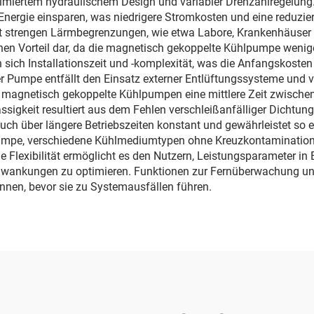
iertem hydraulischem Design und variabler Drehzahlregelung. N
Energie einsparen, was niedrigere Stromkosten und eine reduzie
 strengen Lärmbegrenzungen, wie etwa Labore, Krankenhäuser 
lichen Vorteil dar, da die magnetisch gekoppelte Kühlpumpe weni
sich Installationszeit und -komplexität, was die Anfangskosten
r Pumpe entfällt den Einsatz externer Entlüftungssysteme und ve
ss magnetisch gekoppelte Kühlpumpen eine mittlere Zeit zwischen
ässigkeit resultiert aus dem Fehlen verschleißanfälliger Dich
uch über längere Betriebszeiten konstant und gewährleistet so e
umpe, verschiedene Kühlmediumtypen ohne Kreuzkontamination zu
e Flexibilität ermöglicht es den Nutzern, Leistungsparameter in
chwankungen zu optimieren. Funktionen zur Fernüberwachung un
önnen, bevor sie zu Systemausfällen führen.