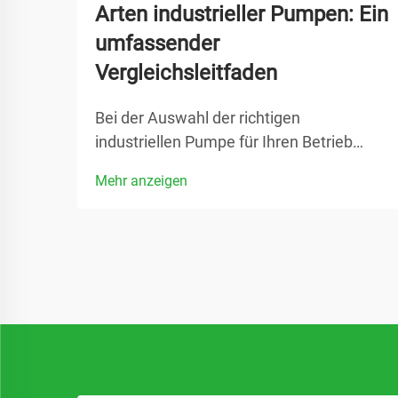
Arten industrieller Pumpen: Ein
umfassender
Vergleichsleitfaden
Bei der Auswahl der richtigen
industriellen Pumpe für Ihren Betrieb
kann das Wissen über die
Mehr anzeigen
unterschiedlichen verfügbaren Optionen
den Unterschied zwischen optimaler
Leistung und kostspieligen Ausfallzeiten
ausmachen. Eine industrielle Pumpe
bildet das Rückgrat unzähliger
Fertigungsprozesse...