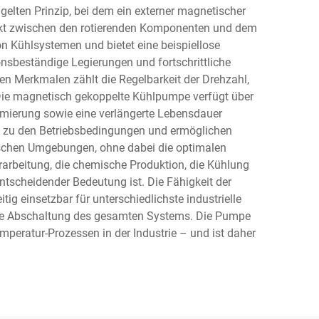
lten Prinzip, bei dem ein externer magnetischer
takt zwischen den rotierenden Komponenten und dem
n Kühlsystemen und bietet eine beispiellose
onsbeständige Legierungen und fortschrittliche
n Merkmalen zählt die Regelbarkeit der Drehzahl,
 Die magnetisch gekoppelte Kühlpumpe verfügt über
chmierung sowie eine verlängerte Lebensdauer
k zu den Betriebsbedingungen und ermöglichen
ischen Umgebungen, ohne dabei die optimalen
rbeitung, die chemische Produktion, die Kühlung
tscheidender Bedeutung ist. Die Fähigkeit der
ig einsetzbar für unterschiedlichste industrielle
hne Abschaltung des gesamten Systems. Die Pumpe
peratur-Prozessen in der Industrie – und ist daher