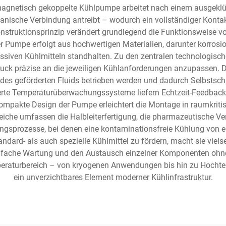
agnetisch gekoppelte Kühlpumpe arbeitet nach einem ausgeklüge
chanische Verbindung antreibt – wodurch ein vollständiger Kon
onstruktionsprinzip verändert grundlegend die Funktionsweise vo
er Pumpe erfolgt aus hochwertigen Materialien, darunter korrosi
siven Kühlmitteln standhalten. Zu den zentralen technologische
 Druck präzise an die jeweiligen Kühlanforderungen anzupassen.
lb des geförderten Fluids betrieben werden und dadurch Selbsts
erte Temperaturüberwachungssysteme liefern Echtzeit-Feedbac
mpakte Design der Pumpe erleichtert die Montage in raumkrit
he umfassen die Halbleiterfertigung, die pharmazeutische Vera
gsprozesse, bei denen eine kontaminationsfreie Kühlung von en
d- als auch spezielle Kühlmittel zu fördern, macht sie vielseit
einfache Wartung und den Austausch einzelner Komponenten o
mperaturbereich – von kryogenen Anwendungen bis hin zu Hochtem
ein unverzichtbares Element moderner Kühlinfrastruktur.