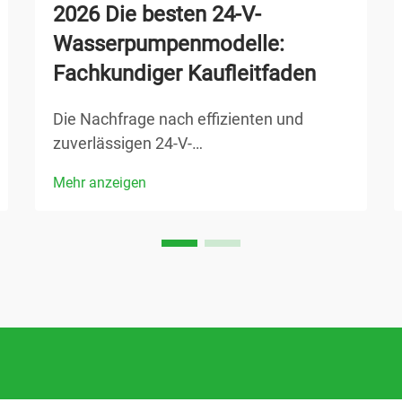
2026 Die besten 24-V-
Wasserpumpenmodelle:
Fachkundiger Kaufleitfaden
Die Nachfrage nach effizienten und
zuverlässigen 24-V-
Wasserpumpensystemen ist 2026
Mehr anzeigen
dramatisch gestiegen, angetrieben durch
Fortschritte in der Automobil-, Marine-
und Industrietechnik. Diese kompakten,
aber leistungsstarken Pumpsysteme
bieten außergewöhnliche Leistung bei ...