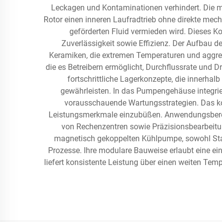
Leckagen und Kontaminationen verhindert. Die m
Rotor einen inneren Laufradtrieb ohne direkte me
geförderten Fluid vermieden wird. Dieses K
Zuverlässigkeit sowie Effizienz. Der Aufbau d
Keramiken, die extremen Temperaturen und aggres
die es Betreibern ermöglicht, Durchflussrate und
fortschrittliche Lagerkonzepte, die innerha
gewährleisten. In das Pumpengehäuse integri
vorausschauende Wartungsstrategien. Das ko
Leistungsmerkmale einzubüßen. Anwendungsbereic
von Rechenzentren sowie Präzisionsbearbeitun
magnetisch gekoppelten Kühlpumpe, sowohl Standar
Prozesse. Ihre modulare Bauweise erlaubt eine 
liefert konsistente Leistung über einen weiten Te