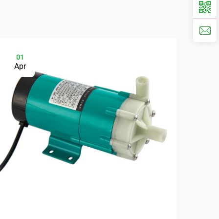
01
0
Apr
Ap