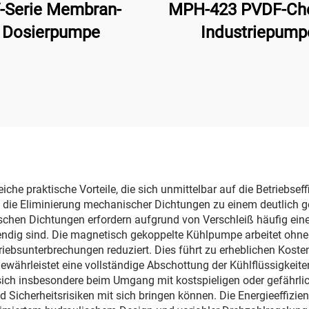
-Serie Membran-
MPH-423 PVDF-Ch
Dosierpumpe
Industriepump
Zentrifugenkreis
Zirkulations-
Magnetzugpumpe
aggressive Flüssig
in der Bearbeit
che praktische Vorteile, die sich unmittelbar auf die Betriebs
t die Eliminierung mechanischer Dichtungen zu einem deutlich
hen Dichtungen erfordern aufgrund von Verschleiß häufig einen
endig sind. Die magnetisch gekoppelte Kühlpumpe arbeitet ohne
triebsunterbrechungen reduziert. Dies führt zu erheblichen Kos
 gewährleistet eine vollständige Abschottung der Kühlflüssigkeit
ch insbesondere beim Umgang mit kostspieligen oder gefährliche
und Sicherheitsrisiken mit sich bringen können. Die Energieeffi