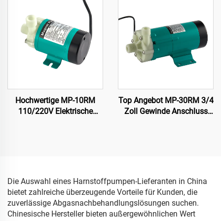
Hochwertige MP-10RM
Top Angebot MP-30RM 3/4
110/220V Elektrische
Zoll Gewinde Anschluss
Permanentmagnet-
PP-Magnet-Elektropumpe
Wasserpumpe Magnetisch
Chemikalienbeständige
angetriebene Kreiselpumpe
Magnetpumpe für
für Kühlsysteme 11/12
Maschinen Chemische
L/min OEM
Lösungsmittel
Die Auswahl eines Harnstoffpumpen-Lieferanten in China
bietet zahlreiche überzeugende Vorteile für Kunden, die
zuverlässige Abgasnachbehandlungslösungen suchen.
Chinesische Hersteller bieten außergewöhnlichen Wert