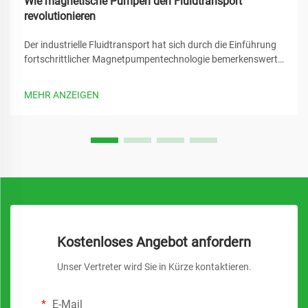
Wie magnetische Pumpen den Fluidtransport
revolutionieren
Der industrielle Fluidtransport hat sich durch die Einführung
fortschrittlicher Magnetpumpentechnologie bemerkenswert
verändert. Diese innovativen Systeme haben zahlreiche
traditionelle Herausforderungen herkömmlicher
MEHR ANZEIGEN
Pumpsysteme beseitigt und bieten...
Kostenloses Angebot anfordern
Unser Vertreter wird Sie in Kürze kontaktieren.
E-Mail