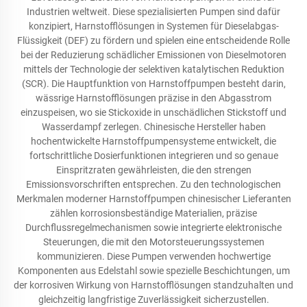
Industrien weltweit. Diese spezialisierten Pumpen sind dafür
konzipiert, Harnstofflösungen in Systemen für Dieselabgas-
Flüssigkeit (DEF) zu fördern und spielen eine entscheidende Rolle
bei der Reduzierung schädlicher Emissionen von Dieselmotoren
mittels der Technologie der selektiven katalytischen Reduktion
(SCR). Die Hauptfunktion von Harnstoffpumpen besteht darin,
wässrige Harnstofflösungen präzise in den Abgasstrom
einzuspeisen, wo sie Stickoxide in unschädlichen Stickstoff und
Wasserdampf zerlegen. Chinesische Hersteller haben
hochentwickelte Harnstoffpumpensysteme entwickelt, die
fortschrittliche Dosierfunktionen integrieren und so genaue
Einspritzraten gewährleisten, die den strengen
Emissionsvorschriften entsprechen. Zu den technologischen
Merkmalen moderner Harnstoffpumpen chinesischer Lieferanten
zählen korrosionsbeständige Materialien, präzise
Durchflussregelmechanismen sowie integrierte elektronische
Steuerungen, die mit den Motorsteuerungssystemen
kommunizieren. Diese Pumpen verwenden hochwertige
Komponenten aus Edelstahl sowie spezielle Beschichtungen, um
der korrosiven Wirkung von Harnstofflösungen standzuhalten und
gleichzeitig langfristige Zuverlässigkeit sicherzustellen.