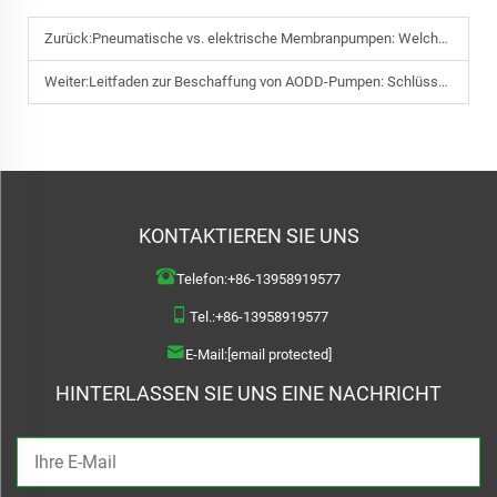
Zurück:
Pneumatische vs. elektrische Membranpumpen: Welche ist besser für den industriellen Bau?
Weiter:
Leitfaden zur Beschaffung von AODD-Pumpen: Schlüsselkennzahlen für Einkaufsverantwortliche in Bergbau und Erdölindustrie
KONTAKTIEREN SIE UNS
Telefon:
+86-13958919577
Tel.:
+86-13958919577
E-Mail:
[email protected]
HINTERLASSEN SIE UNS EINE NACHRICHT