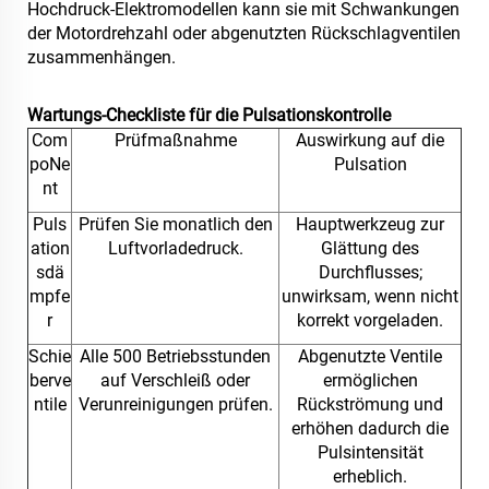
Hochdruck-Elektromodellen kann sie mit Schwankungen
der Motordrehzahl oder abgenutzten Rückschlagventilen
zusammenhängen.
Wartungs-Checkliste für die Pulsationskontrolle
Com
Prüfmaßnahme
Auswirkung auf die
poNe
Pulsation
nt
Puls
Prüfen Sie monatlich den
Hauptwerkzeug zur
ation
Luftvorladedruck.
Glättung des
sdä
Durchflusses;
mpfe
unwirksam, wenn nicht
r
korrekt vorgeladen.
Schie
Alle 500 Betriebsstunden
Abgenutzte Ventile
berve
auf Verschleiß oder
ermöglichen
ntile
Verunreinigungen prüfen.
Rückströmung und
erhöhen dadurch die
Pulsintensität
erheblich.