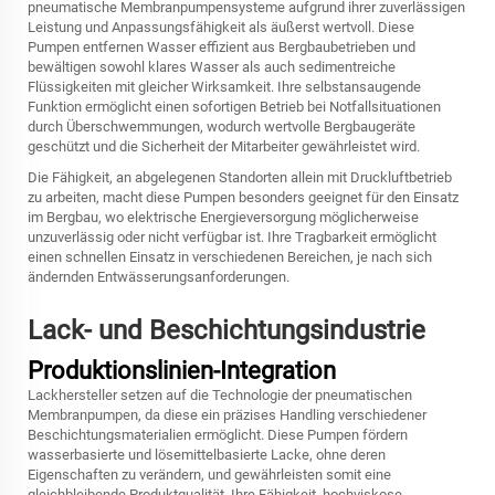
pneumatische Membranpumpensysteme aufgrund ihrer zuverlässigen
Leistung und Anpassungsfähigkeit als äußerst wertvoll. Diese
Pumpen entfernen Wasser effizient aus Bergbaubetrieben und
bewältigen sowohl klares Wasser als auch sedimentreiche
Flüssigkeiten mit gleicher Wirksamkeit. Ihre selbstansaugende
Funktion ermöglicht einen sofortigen Betrieb bei Notfallsituationen
durch Überschwemmungen, wodurch wertvolle Bergbaugeräte
geschützt und die Sicherheit der Mitarbeiter gewährleistet wird.
Die Fähigkeit, an abgelegenen Standorten allein mit Druckluftbetrieb
zu arbeiten, macht diese Pumpen besonders geeignet für den Einsatz
im Bergbau, wo elektrische Energieversorgung möglicherweise
unzuverlässig oder nicht verfügbar ist. Ihre Tragbarkeit ermöglicht
einen schnellen Einsatz in verschiedenen Bereichen, je nach sich
ändernden Entwässerungsanforderungen.
Lack- und Beschichtungsindustrie
Produktionslinien-Integration
Lackhersteller setzen auf die Technologie der pneumatischen
Membranpumpen, da diese ein präzises Handling verschiedener
Beschichtungsmaterialien ermöglicht. Diese Pumpen fördern
wasserbasierte und lösemittelbasierte Lacke, ohne deren
Eigenschaften zu verändern, und gewährleisten somit eine
gleichbleibende Produktqualität. Ihre Fähigkeit, hochviskose