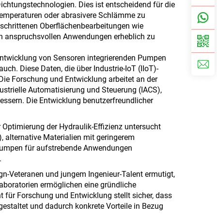
chtungstechnologien. Dies ist entscheidend für die
Temperaturen oder abrasivere Schlämme zu
schrittenen Oberflächenbearbeitungen wie
 in anspruchsvollen Anwendungen erheblich zu
 Entwicklung von Sensoren integrierenden Pumpen
ch. Diese Daten, die über Industrie-IoT (IIoT)-
Die Forschung und Entwicklung arbeitet an der
strielle Automatisierung und Steuerung (IACS),
bessern. Die Entwicklung benutzerfreundlicher
 Optimierung der Hydraulik-Effizienz untersucht
, alternative Materialien mit geringerem
u Pumpen für aufstrebende Anwendungen
.
n-Veteranen und jungem Ingenieur-Talent ermutigt,
laboratorien ermöglichen eine gründliche
 für Forschung und Entwicklung stellt sicher, dass
gestaltet und dadurch konkrete Vorteile in Bezug