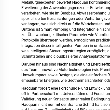
Metallurgieexperten bewertet Haoquan kontinuierli
Erweiterung der Anwendungsgrenzen – Entwicklung
verarbeiten, wie sie im Bergbau, Abwasserbehandl
spezialisierten Beschichtungen oder Verhärtungsv
verlängern, was sich direkt auf die Wartekosten und
Drittens ist Smart Pumping und Integration ein sc
zur Überwachung kritischer Parameter wie Vibration,
Protokolle übertragen werden, ermöglichen prädikt
Integration dieser intelligenten Pumpen in umfas
was intelligente Steuerungsstrategien ermöglicht, d
Schnittstellen und cloudbasierter Analyseplattforme
Darüber hinaus sind Nachhaltigkeit und Energieeffi
das Team innovative Motortechnologien (wie Premium
Umweltimpact sowie Designs, die eine einfachere
erneuerbarer Energien, wie Geothermalschleifen od
Haoquan fördert eine Forschungs- und Entwicklung
oft in Partnerschaft mit Universitäten und Forschu
Validierung neuer Konzepte unter realen Bedingung
Haoquan nicht nur mit der Branche Schritt hält, son
auf Leistung, Zuverlässigkeit und Effizienz seinen v