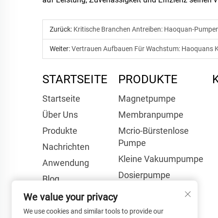
Zurück:
Kritische Branchen Antreiben: Haoquan-Pumpen
Weiter:
Vertrauen Aufbauen Für Wachstum: Haoquans Kun
STARTSEITE
PRODUKTE
Startseite
Magnetpumpe
Über Uns
Membranpumpe
Produkte
Mcrio-Bürstenlose
Pumpe
Nachrichten
Kleine Vakuumpumpe
Anwendung
Dosierpumpe
Blog
Harnstoffpumpe
Kontaktieren Sie
We value your privacy
Uns
We use cookies and similar tools to provide our