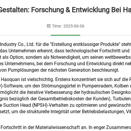
 Gestalten: Forschung & Entwicklung Bei 
Time : 2025-06-06
try Co., Ltd. für die "Erstellung erstklassiger Produkte" steh
das Unternehmen erkennt, dass technologischer Fortschritt und
ht als Option, sondern als Notwendigkeit, um seinen wettbewer
s Unternehmens, bei dem Forschung und Entwicklung direkt neben
g von Pumplösungen der nächsten Generation beschleunigt.
aoquan ist vielschichtig. Erstens konzentriert sie sich auf die
D)-Software, um den Strömungsgürtel in Pumpenradern, Kolben un
ermöglicht die iterative Verbesserung der hydraulischen Designk
gnis bezüglich der Gesamtbetriebskosten der Kunden), Turbulen
ve Suction Head (NPSH)-Verhalten zu optimieren und gewünschte
etzt, um die strukturelle Integrität unter Betriebsbelastungen, 
Fortschritt in der Materialwissenschaft an. In enger Zusammena