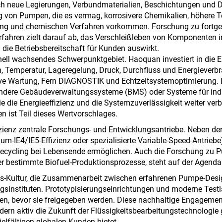
ch neue Legierungen, Verbundmaterialien, Beschichtungen und Di
 von Pumpen, die es vermag, korrosivere Chemikalien, höhere 
ung und chemischen Verfahren vorkommen. Forschung zu fortge
erfahren zielt darauf ab, das Verschleißleben von Komponenten
 die Betriebsbereitschaft für Kunden auswirkt.
hnell wachsendes Schwerpunktgebiet. Haoquan investiert in die
 Temperatur, Lageregelung, Druck, Durchfluss und Energieverbrau
ive Wartung, Fern DIAGNOSTIK und Echtzeitsystemoptimierung. 
sendere Gebäudeverwaltungssysteme (BMS) oder Systeme für indu
ie die Energieeffizienz und die Systemzuverlässigkeit weiter ver
n ist Teil dieses Wertvorschlages.
zienz zentrale Forschungs- und Entwicklungsantriebe. Neben der
-IE4/IE5-Effizienz oder spezialisierte Variable-Speed-Antriebe)
 Recycling bei Lebensende ermöglichen. Auch die Forschung z
er bestimmte Biofuel-Produktionsprozesse, steht auf der Agenda
s-Kultur, die Zusammenarbeit zwischen erfahrenen Pumpe-Desig
ngsinstituten. Prototypisierungseinrichtungen und moderne Test
en, bevor sie freigegeben werden. Diese nachhaltige Engagement
dern aktiv die Zukunft der Flüssigkeitsbearbeitungstechnologie 
ielfältigen globalen Kunden bietet.