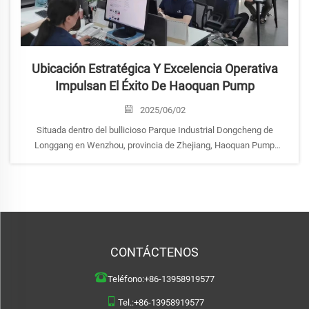
Ubicación Estratégica Y Excelencia Operativa
Impulsan El Éxito De Haoquan Pump
2025/06/02
Situada dentro del bullicioso Parque Industrial Dongcheng de
Longgang en Wenzhou, provincia de Zhejiang, Haoquan Pump
Industry Co., Ltd. aprovecha su posición geográfica estratégica
como base de su estrategia operativa. Este poderoso B2B,
especializado...
CONTÁCTENOS
Teléfono:
+86-13958919577
Tel.:
+86-13958919577