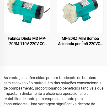
Fábrica Direta MD MP-
MP-20RZ Mini Bomba
20RM 110V 220V CC
Acionada por Ímã 220VCA
Bomba Magnética
Bomba Magnética para
Acionada para
Circulação de Água para
Transferência de Ácido/
Indústria Química com
Óleo para Processador de
Fonte de Alimentação do
Placa CTP
Motor por Teoria
Centrífuga
As vantagens oferecidas por um fabricante de bombas
sem escovas vão muito além das soluções convencionais
de bombeamento, proporcionando benefícios tangíveis que
impactam diretamente a eficiência operacional e a
rentabilidade tanto para empresas quanto para
consumidores. Uma vantagem significativa decorre da