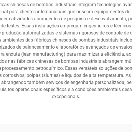
ábricas chinesas de bombas industriais integram tecnologias a
onal para clientes internacionais que buscam equipamentos de
gem atividades abrangentes de pesquisa e desenvolvimento, pr
 de testes. Essas instalações empregam engenheiros e técnicos
de produção automatizadas e sistemas rigorosos de controle de
os ambientes das fábricas chinesas de bombas industriais inc
izados de balanceamento e laboratórios avançados de ensaios
tura enxuta (lean manufacturing) para maximizar a eficiência,
ados nas fábricas chinesas de bombas industriais abrangem múl
 processamento petroquímico. Essas versáteis soluções de bo
 corrosivos, polpas (slurries) e líquidos de alta temperatura.
, abrangendo também serviços de engenharia personalizada, pe
isitos operacionais específicos e a condições ambientais des
excepcionais.