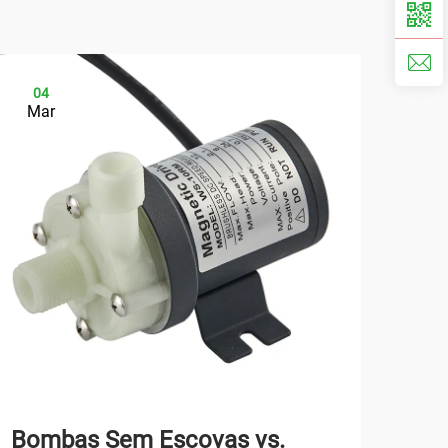
04
0
Mar
Ap
Bombas Sem Escovas vs.
Pr