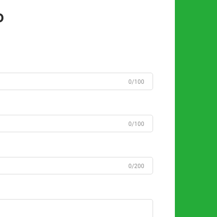
o
0/100
0/100
0/200