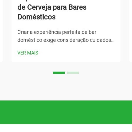
de Cerveja para Bares
Domésticos
Criar a experiência perfeita de bar
doméstico exige consideração cuidadosa
dos equipamentos capazes de entregar
VER MAIS
resultados consistentes e de qualidade
profissional. Entre os componentes mais
críticos para qualquer configuração séria
de cervejaria caseira ou de serviço está
um sistema confiável de bomba de
cerveja...