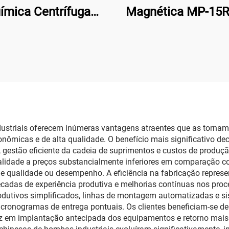
ímica Centrífuga
Magnética MP-15R
-423 com Cabeça
16/19LPM 110/220v
VDF para Líquidos
Solvente Quími
Agressivos em
Processamento
ustriais oferecem inúmeras vantagens atraentes que as tornam 
cas e de alta qualidade. O benefício mais significativo decor
, gestão eficiente da cadeia de suprimentos e custos de produ
qualidade a preços substancialmente inferiores em comparação c
 qualidade ou desempenho. A eficiência na fabricação represen
cadas de experiência produtiva e melhorias contínuas nos proc
odutivos simplificados, linhas de montagem automatizadas e si
o cronogramas de entrega pontuais. Os clientes beneficiam-se d
uz em implantação antecipada dos equipamentos e retorno mais 