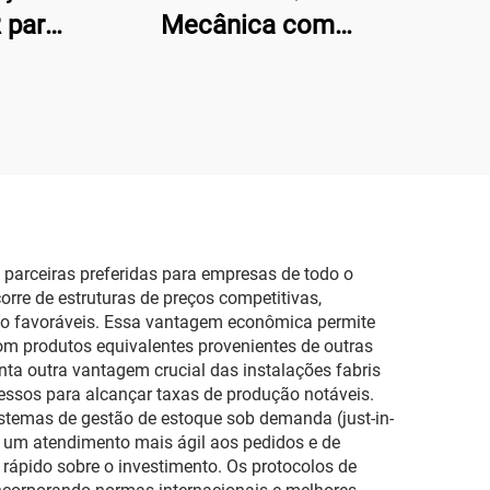
 para
Mecânica com
 para
Diafragma Anti-corrosiva
co
para Altas Aplicações
parceiras preferidas para empresas de todo o
re de estruturas de preços competitivas,
ção favoráveis. Essa vantagem econômica permite
om produtos equivalentes provenientes de outras
ta outra vantagem crucial das instalações fabris
essos para alcançar taxas de produção notáveis.
stemas de gestão de estoque sob demanda (just-in-
e um atendimento mais ágil aos pedidos e de
rápido sobre o investimento. Os protocolos de