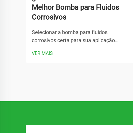
Melhor Bomba para Fluidos
Corrosivos
Selecionar a bomba para fluidos
corrosivos certa para sua aplicação
industrial é crucial para garantir eficiência
VER MAIS
operacional, segurança e custo-
efetividade a longo prazo. Instalações de
processamento químico, estações de
tratamento de águas residuais e
operações de manufatura...