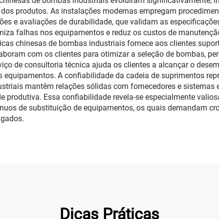
chinesas de bombas industriais evoluíram significativamente, 
 dos produtos. As instalações modernas empregam procedimento
ões e avaliações de durabilidade, que validam as especificaçõ
iza falhas nos equipamentos e reduz os custos de manutenção a
icas chinesas de bombas industriais fornece aos clientes suport
olaboram com os clientes para otimizar a seleção de bombas, per
iço de consultoria técnica ajuda os clientes a alcançar o desem
s equipamentos. A confiabilidade da cadeia de suprimentos rep
ustriais mantêm relações sólidas com fornecedores e sistemas 
e produtiva. Essa confiabilidade revela-se especialmente valio
nuos de substituição de equipamentos, os quais demandam cron
ngados.
Dicas Práticas