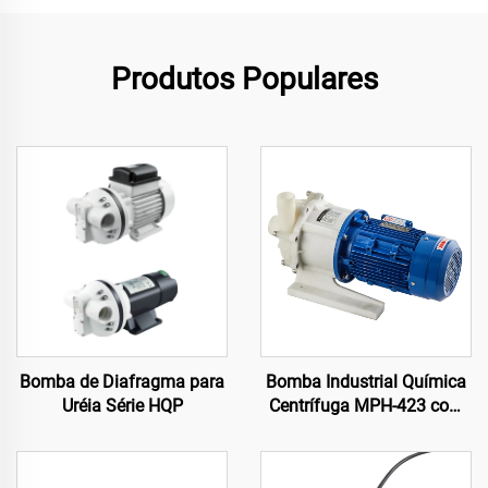
Produtos Populares
Bomba de Diafragma para
Bomba Industrial Química
Uréia Série HQP
Centrífuga MPH-423 com
Cabeça em PVDF para
Líquidos Agressivos em
Processamento