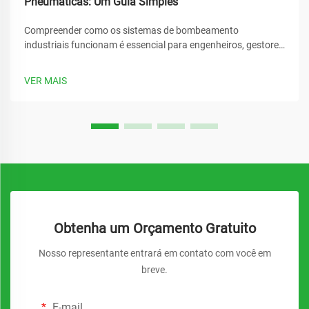
Pneumáticas: Um Guia Simples
Compreender como os sistemas de bombeamento
industriais funcionam é essencial para engenheiros, gestores
de instalações e especialistas em compras em diversos
setores da manufatura. Uma bomba diafragma pneumática
VER MAIS
representa uma das soluções mais confiáveis e versáteis...
Obtenha um Orçamento Gratuito
Nosso representante entrará em contato com você em
breve.
E-mail