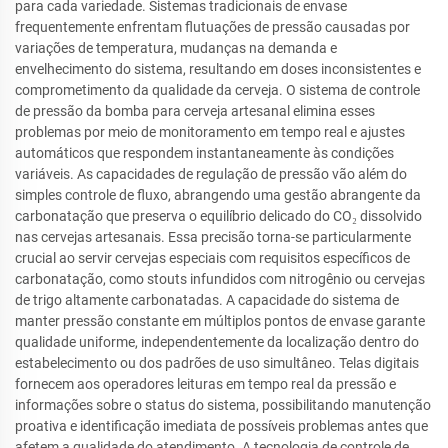
para cada variedade. Sistemas tradicionais de envase
frequentemente enfrentam flutuações de pressão causadas por
variações de temperatura, mudanças na demanda e
envelhecimento do sistema, resultando em doses inconsistentes e
comprometimento da qualidade da cerveja. O sistema de controle
de pressão da bomba para cerveja artesanal elimina esses
problemas por meio de monitoramento em tempo real e ajustes
automáticos que respondem instantaneamente às condições
variáveis. As capacidades de regulação de pressão vão além do
simples controle de fluxo, abrangendo uma gestão abrangente da
carbonatação que preserva o equilíbrio delicado do CO₂ dissolvido
nas cervejas artesanais. Essa precisão torna-se particularmente
crucial ao servir cervejas especiais com requisitos específicos de
carbonatação, como stouts infundidos com nitrogênio ou cervejas
de trigo altamente carbonatadas. A capacidade do sistema de
manter pressão constante em múltiplos pontos de envase garante
qualidade uniforme, independentemente da localização dentro do
estabelecimento ou dos padrões de uso simultâneo. Telas digitais
fornecem aos operadores leituras em tempo real da pressão e
informações sobre o status do sistema, possibilitando manutenção
proativa e identificação imediata de possíveis problemas antes que
afetem a qualidade do atendimento. A tecnologia de controle de