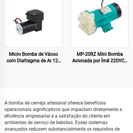
Micro Bomba de Vácuo
MP-20RZ Mini Bomba
com Diafragma de Ar 12v
Acionada por Ímã 220VCA
24v 220v Baixo Ruído
Bomba Magnética para
Fonte Elétrica para
Circulação de Água para
Equipamentos Médicos e
Indústria Química com
de Beleza
Fonte de Alimentação do
Motor por Teoria
Centrífuga
A bomba de cerveja artesanal oferece benefícios
operacionais significativos que impactam diretamente a
eficiência empresarial e a satisfação do cliente em
ambientes de serviço de bebidas. Esses sistemas
avançados reduzem substancialmente os requisitos de