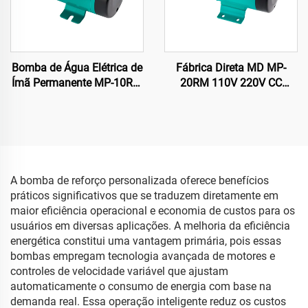
Bomba de Água Elétrica de
Fábrica Direta MD MP-
Ímã Permanente MP-10RM
20RM 110V 220V CC
110/220V Mais Vendida
Bomba Magnética
Bomba Centrífuga
Acionada para
Acionada por Magneto
Transferência de Ácido/
para Sistema de
Óleo para Processador de
Refrigeração 11/12 L/min
Placa CTP
OEM
A bomba de reforço personalizada oferece benefícios
práticos significativos que se traduzem diretamente em
maior eficiência operacional e economia de custos para os
usuários em diversas aplicações. A melhoria da eficiência
energética constitui uma vantagem primária, pois essas
bombas empregam tecnologia avançada de motores e
controles de velocidade variável que ajustam
automaticamente o consumo de energia com base na
demanda real. Essa operação inteligente reduz os custos