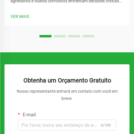
agressivos e fluidos corrosivos enfrentam decisões críticas
ao selecionar equipamentos de bombeamento. A escolha
inadequada pode levar a falhas catastróficas, paradas
VER MAIS
dispendiosas e riscos à segurança. Compreender os diversos
tipos de...
Obtenha um Orçamento Gratuito
Nosso representante entrará em contato com você em
breve.
E-mail
0/100