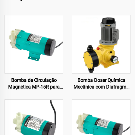
Bomba de Circulação
Bomba Doser Química
Magnética MP-15R para
Mecânica com Diafragma
16/19LPM 110/220v para
Anti-corrosiva para Altas
Solvente Químico
Aplicações