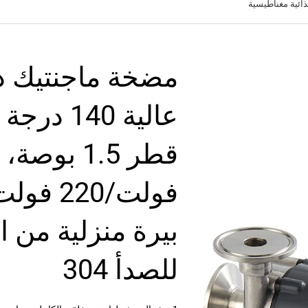
ائية مغناطيسية
مضخة ماجنتيك ذ
فولت/20
بيرة منزلية من ال
للصدأ 304