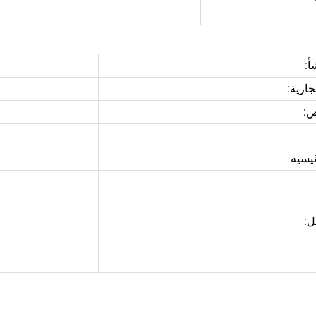
أ:
جارية:
:
ئيسية
ل: