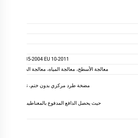
ال
UAN
أ.م.إم
EMC LVD CE ROHS EC 1935-2004 EU 10-2011 اخت
معالجة الأسطح، معالجة المياه، معالجة السوائل الصحية، متطل
مضخة طرد مركزي بدون ختم، تحتوي على مغناطيسات في الدافع
حيث يحصل الدافع المدفوع بالمغناطيس على قوة 