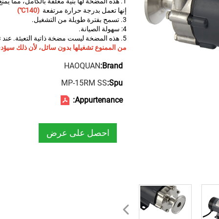
1. هذه المضخة لها بنية مغلقة بالكامل، مما يمنع تسرب السوائل.
إنها تعمل بدرجة حرارة مرتفعة
(140℃)
3. تسمح بفترة طويلة من التشغيل.
4: سهولة الصيانة.
5. هذه المضخة ليست مضخة ذاتية التعبئة. عند تشغيل المضخة، يجب ملء رأس المضخة بالسائل.
من الممنوع تشغيلها بدون سائل، لأن ذلك سيؤد
HAOQUAN
Brand:
MP-15RM SS
Spu:
Appurtenance:
احصل على عرض
أسعار