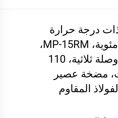
ات درجة حرارة
عالية 140 درجة مئوية، MP-15RM،
قطر 1.5 بوصة، وصلة ثلاثية، 110
2 فولت، مضخة عصير
فولاذ المقاوم