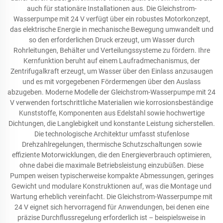
auch für stationäre Installationen aus. Die Gleichstrom-
Wasserpumpe mit 24 V verfügt über ein robustes Motorkonzept,
das elektrische Energie in mechanische Bewegung umwandelt und
so den erforderlichen Druck erzeugt, um Wasser durch
Rohrleitungen, Behälter und Verteilungssysteme zu fördern. Ihre
Kernfunktion beruht auf einem Laufradmechanismus, der
Zentrifugalkraft erzeugt, um Wasser über den Einlass anzusaugen
und es mit vorgegebenen Fördermengen über den Auslass
abzugeben. Moderne Modelle der Gleichstrom-Wasserpumpe mit 24
V verwenden fortschrittliche Materialien wie korrosionsbeständige
Kunststoffe, Komponenten aus Edelstahl sowie hochwertige
Dichtungen, die Langlebigkeit und konstante Leistung sicherstellen.
Die technologische Architektur umfasst stufenlose
Drehzahlregelungen, thermische Schutzschaltungen sowie
effiziente Motorwicklungen, die den Energieverbrauch optimieren,
ohne dabei die maximale Betriebsleistung einzubüßen. Diese
Pumpen weisen typischerweise kompakte Abmessungen, geringes
Gewicht und modulare Konstruktionen auf, was die Montage und
Wartung erheblich vereinfacht. Die Gleichstrom-Wasserpumpe mit
24 V eignet sich hervorragend für Anwendungen, bei denen eine
präzise Durchflussregelung erforderlich ist – beispielsweise in