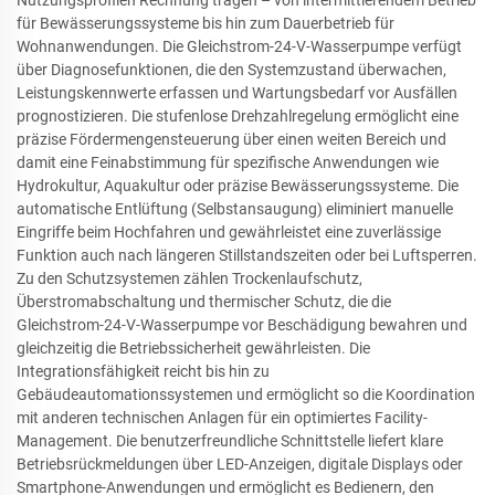
Nutzungsprofilen Rechnung tragen – von intermittierendem Betrieb
für Bewässerungssysteme bis hin zum Dauerbetrieb für
Wohnanwendungen. Die Gleichstrom-24-V-Wasserpumpe verfügt
über Diagnosefunktionen, die den Systemzustand überwachen,
Leistungskennwerte erfassen und Wartungsbedarf vor Ausfällen
prognostizieren. Die stufenlose Drehzahlregelung ermöglicht eine
präzise Fördermengensteuerung über einen weiten Bereich und
damit eine Feinabstimmung für spezifische Anwendungen wie
Hydrokultur, Aquakultur oder präzise Bewässerungssysteme. Die
automatische Entlüftung (Selbstansaugung) eliminiert manuelle
Eingriffe beim Hochfahren und gewährleistet eine zuverlässige
Funktion auch nach längeren Stillstandszeiten oder bei Luftsperren.
Zu den Schutzsystemen zählen Trockenlaufschutz,
Überstromabschaltung und thermischer Schutz, die die
Gleichstrom-24-V-Wasserpumpe vor Beschädigung bewahren und
gleichzeitig die Betriebssicherheit gewährleisten. Die
Integrationsfähigkeit reicht bis hin zu
Gebäudeautomationssystemen und ermöglicht so die Koordination
mit anderen technischen Anlagen für ein optimiertes Facility-
Management. Die benutzerfreundliche Schnittstelle liefert klare
Betriebsrückmeldungen über LED-Anzeigen, digitale Displays oder
Smartphone-Anwendungen und ermöglicht es Bedienern, den