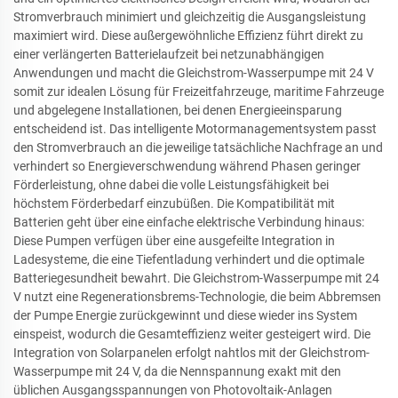
Stromverbrauch minimiert und gleichzeitig die Ausgangsleistung
maximiert wird. Diese außergewöhnliche Effizienz führt direkt zu
einer verlängerten Batterielaufzeit bei netzunabhängigen
Anwendungen und macht die Gleichstrom-Wasserpumpe mit 24 V
somit zur idealen Lösung für Freizeitfahrzeuge, maritime Fahrzeuge
und abgelegene Installationen, bei denen Energieeinsparung
entscheidend ist. Das intelligente Motormanagementsystem passt
den Stromverbrauch an die jeweilige tatsächliche Nachfrage an und
verhindert so Energieverschwendung während Phasen geringer
Förderleistung, ohne dabei die volle Leistungsfähigkeit bei
höchstem Förderbedarf einzubüßen. Die Kompatibilität mit
Batterien geht über eine einfache elektrische Verbindung hinaus:
Diese Pumpen verfügen über eine ausgefeilte Integration in
Ladesysteme, die eine Tiefentladung verhindert und die optimale
Batteriegesundheit bewahrt. Die Gleichstrom-Wasserpumpe mit 24
V nutzt eine Regenerationsbrems-Technologie, die beim Abbremsen
der Pumpe Energie zurückgewinnt und diese wieder ins System
einspeist, wodurch die Gesamteffizienz weiter gesteigert wird. Die
Integration von Solarpanelen erfolgt nahtlos mit der Gleichstrom-
Wasserpumpe mit 24 V, da die Nennspannung exakt mit den
üblichen Ausgangsspannungen von Photovoltaik-Anlagen