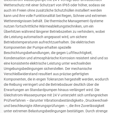
Wetterschutz mit einer Schutzart von IP65 oder höher, sodass sie
auch im Freien ohne zusätzliche Schutzhüllen installiert werden
kann und ihre volle Funktionalität bei Regen, Schnee und extremen
Wetterereignissen behält. Die thermische Management-Systeme
nutzen fortschrittliche Wärmeableitungstechniken, um ein
Überhitzen während längerer Betriebszeiten zu verhindern, wobei
die Leistung automatisch angepasst wird, um sichere
Betriebstemperaturen aufrechtzuerhalten. Die elektrischen
Komponenten der Pumpe erhalten spezielle
Beschichtungsbehandlungen, die gegen Luftfeuchtigkeit,
Kondensation und atmosphärische Korrosion resistent sind und so
eine konsistente elektrische Leistung unter wechselnden
Umgebungsbedingungen sicherstellen. Der mechanische
Verschleißwiderstand resultiert aus präzise gefertigten
Komponenten, die in engen Toleranzen hergestellt werden, wodurch
die Reibung verringert und die Betriebsdauer deutlich über die
Erwartungen an Standardpumpen hinaus verlängert wird. Die
Gleichstrom-Wasserpumpe mit 24 V unterzieht sich umfangreichen
Prüfverfahren – darunter Vibrationsbeständigkeits-, Druckwechsel-
und beschleunigte Alterungsprüfungen –, die ihre Zuverlässigkeit
unter extremen Belastungsbedingungen bestätigen. Durch strenge