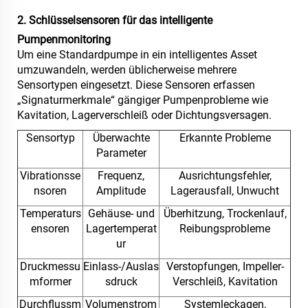
2. Schlüsselsensoren für das intelligente
Pumpenmonitoring
Um eine Standardpumpe in ein intelligentes Asset
umzuwandeln, werden üblicherweise mehrere
Sensortypen eingesetzt. Diese Sensoren erfassen
„Signaturmerkmale“ gängiger Pumpenprobleme wie
Kavitation, Lagerverschleiß oder Dichtungsversagen.
Sensortyp
Überwachte
Erkannte Probleme
Parameter
Vibrationsse
Frequenz,
Ausrichtungsfehler,
nsoren
Amplitude
Lagerausfall, Unwucht
Temperaturs
Gehäuse- und
Überhitzung, Trockenlauf,
ensoren
Lagertemperat
Reibungsprobleme
ur
Druckmessu
Einlass-/Auslas
Verstopfungen, Impeller-
mformer
sdruck
Verschleiß, Kavitation
Durchflussm
Volumenstrom
Systemleckagen,