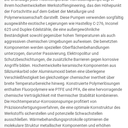
ihrem hochentwickelten Werkstoffengineering, das den Höhepunkt
der Fortschritte auf dem Gebiet der Metallurgie und
Polymerwissenschaft darstellt. Diese Pumpen verwenden sorgfältig
ausgewählte exotische Legierungen wie Hastelloy C-276, Inconel
625 und Duplex-Edelstähle, die eine außergewöhnliche
Beständigkeit sowohl gegenüber hohen Temperaturen als auch
aggressiven chemischen Umgebungen aufweisen. Die benetzten
Komponenten werden speziellen Oberflächenbehandlungen
unterzogen, darunter Passivierung, Elektropolitur und
Schutzbeschichtungen, die zusätzliche Barrieren gegen korrosive
Angriffe bilden. Hochentwickelte keramische Komponenten aus
Siliziumkarbid oder Aluminiumoxid bieten eine überlegene
Verschleißfestigkeit bei gleichzeitiger chemischer Inertheit über
breite Temperaturbereiche hinweg. Konstruierte Polymerlösungen
enthalten Fluorpolymere wie PTFE und PFA, die eine hervorragende
chemische Verträglichkeit mit thermischer Stabilität kombinieren.
Die Hochtemperatur-Korrosionspumpe profitiert von
Präzisionsfertigungsverfahren, die eine optimale Kornstruktur des
Werkstoffs sicherstellen und potenzielle Schwachstellen
ausschließen. Wärmebehandlungsprotokolle optimieren die
molekulare Struktur metallischer Komponenten und erhöhen