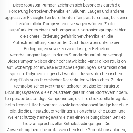
Diese robusten Pumpen zeichnen sich besonders durch die
Förderung korrosiver Chemikalien, Säuren, Laugen und anderer
aggressiver Flüssigkeiten bei erhöhten Temperaturen aus, bei denen
herkömmliche Pumpsysteme versagen würden. Zu den
Hauptfunktionen einer Hochtemperatur-Korrosionspumpe zählen
die sichere Förderung gefährlicher Chemikalien, die
Aufrechterhaltung konstanter Durchflussraten unter rauen
Bedingungen sowie ein zuverlässiger Betrieb in
Verarbeitungsanlagen, in denen Standardausrüstung versagt.
Diese Pumpen weisen eine hochentwickelte Materialkonstruktion
auf, wobei typischerweise exotische Legierungen, Keramiken oder
spezielle Polymere eingesetzt werden, die sowohl chemischem
Angriff als auch thermischer Degradation widerstehen. Zu den
technologischen Merkmalen gehören präzise konstruierte
Dichtungssysteme, die ein Austreten gefährlicher Stoffe verhindern,
temperaturbeständige Komponenten, die ihre strukturelle Integrität
bei extremer Hitze bewahren, sowie korrosionsbeständige benetzte
Teile, die die Einsatzdauer verlängern. Fortschrittliche Lager- und
Wellenschutzsysteme gewährleisten einen reibungslosen Betrieb
trotz anspruchsvoller Betriebsbedingungen. Die
Anwendungsbereiche umfassen chemische Produktionsanlagen,