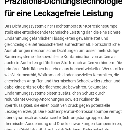
Präzisions-Dichtungstechnologie
für eine Leckagefreie Leistung
Das Dichtungssystem einer Hochtemperatur-Korrosionspumpe
stellt eine entscheidende technische Leistung dar, die eine sichere
Eindämmung gefährlicher Flüssigkeiten gewährleistet und
gleichzeitig die Betriebssicherheit aufrechterhält. Fortschrittliche
Ausführungen mechanischer Dichtungen umfassen mehrstufige
Barrieresysteme, die sowohl eine Kontamination von außen als
auch ein Austreten gefährlicher Stoffe nach außen verhindern. Die
primären Dichtflächen bestehen aus hochentwickelten Werkstoffen
wie Siliziumcarbid, Wolframcarbid oder speziellen Keramiken, die
chemischen Angriffen und thermischem Schock widerstehen und
dabei eine präzise Oberflächengüte bewahren. Sekundäre
Eindämmungssysteme bieten zusätzlichen Schutz durch
redundante O-Ring-Anordnungen sowie zirkulierende
Sperrflüssigkeit, die einen positiven Druck gegen potenzielle
Leckagen erzeugt. Die Hochtemperatur-Korrosionspumpe verfügt
über dynamisch ausbalancierte Dichtungsbaugruppen, die
thermische Ausdehnung und Druckschwankungen kompensieren,
ohne die Dichtintegrität zu beeinträchtigen. Federbelastete