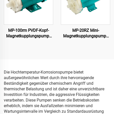
MP-100rm PVDF-Kopf-
MP-20RZ Mini-
Magnetkupplungspumpe
Magnetkupplungspumpe
mit 120/130 L/Min
220V AC
Leistung Starke
Wasserkreiselpumpe Mag-
Korrosionsbeständigkeit
Pumpe für chemische
für starke Säuren und
Industrie Zentrifugaltheorie
Lösungsmittel
Motor Anschluss
Die Hochtemperatur-Korrosionspumpe bietet
außergewöhnlichen Wert durch ihre hervorragende
Beständigkeit gegenüber chemischem Angriff und
thermischer Belastung und ist daher eine unverzichtbare
Investition für Industrien, die aggressive Flüssigkeiten
verarbeiten. Diese Pumpen senken die Betriebskosten
erheblich, indem sie Ausfallzeiten minimieren und
Wartungsintervalle im Vergleich zu Standardausrüstung