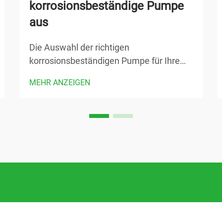
korrosionsbeständige Pumpe
aus
Die Auswahl der richtigen
korrosionsbeständigen Pumpe für Ihre
industrielle Anwendung ist entscheidend,
MEHR ANZEIGEN
um Betriebseffizienz, Sicherheit und
langfristige Kostenwirksamkeit
sicherzustellen. Chemieanlagen,
Kläranlagen und Fertigungsbetriebe ...