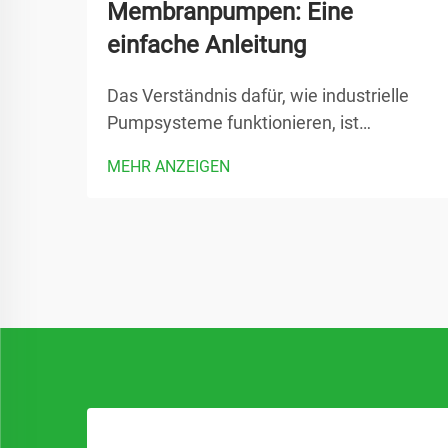
Membranpumpen: Eine
einfache Anleitung
Das Verständnis dafür, wie industrielle
Pumpsysteme funktionieren, ist
entscheidend für Ingenieure, Facility-
MEHR ANZEIGEN
Manager und Einkaufsspezialisten in
verschiedenen Fertigungssektoren. Eine
pneumatische Membranpumpe stellt
eine der zuverlässigsten und
vielseitigsten Lösungen dar...