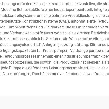
e Lösungen für den Flüssigkeitstransport bereitzustellen, die 
oderne Betriebsabläufe einer Industriepumpenfabrik integrieren
ätskontrollsysteme, um eine optimale Produktleistung sicherz
rgestützte Konstruktionsysteme (CAD), automatisierte Fertigu
von Pumpeneffizienz und -Haltbarkeit. Diese Einrichtungen verf
n und Verbundwerkstoffe auszuwählen, die extremen Betriebsbe
rodukte umfassen zahlreiche Sektoren wie Wasseraufbereitungsa
wässerungssysteme, HLK-Anlagen (Heizung, Lüftung, Klima) sow
e Fertigungskapazitäten für Kreiselpumpen, Verdrängerpumpen,
 Fertigungsprozesse innerhalb einer Industriepumpenfabrik be
sserungsprozessen, die sowohl die Produktqualität steigern als
ede Pumpe die geforderten Leistungsmerkmale erfüllt – dies erf
r Druckprüfungen, Durchflussratenverifikationen sowie Dauerlau