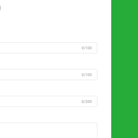
n
0/100
0/100
0/200