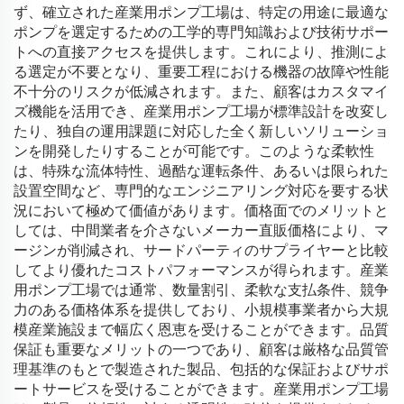
ず、確立された産業用ポンプ工場は、特定の用途に最適な
ポンプを選定するための工学的専門知識および技術サポー
トへの直接アクセスを提供します。これにより、推測によ
る選定が不要となり、重要工程における機器の故障や性能
不十分のリスクが低減されます。また、顧客はカスタマイ
ズ機能を活用でき、産業用ポンプ工場が標準設計を改変し
たり、独自の運用課題に対応した全く新しいソリューショ
ンを開発したりすることが可能です。このような柔軟性
は、特殊な流体特性、過酷な運転条件、あるいは限られた
設置空間など、専門的なエンジニアリング対応を要する状
況において極めて価値があります。価格面でのメリットと
しては、中間業者を介さないメーカー直販価格により、マ
ージンが削減され、サードパーティのサプライヤーと比較
してより優れたコストパフォーマンスが得られます。産業
用ポンプ工場では通常、数量割引、柔軟な支払条件、競争
力のある価格体系を提供しており、小規模事業者から大規
模産業施設まで幅広く恩恵を受けることができます。品質
保証も重要なメリットの一つであり、顧客は厳格な品質管
理基準のもとで製造された製品、包括的な保証およびサポ
ートサービスを受けることができます。産業用ポンプ工場