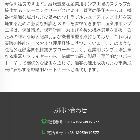
寿命を延長できます。経験豊富な産業用ポンプ工場のスタッフが
提供するトレーニングサービスにより、顧客の保守チームは、機
器の最適な運用および基本的なトラブルシューティング手順を実
施するために必要な知識とスキルを習得できます。産業用ポンプ
工場は、保証請求、保守計画、および今後の機器選定を支援する
ための詳細な顧客記録および機器履歴を維持しており、これらは
実際の性能データおよび運用経験に基づいています。このような
包括的な顧客関係構築アプローチにより、産業用ポンプ工場は単
なる機器サプライヤーから、信頼性の高い製品、専門的なサポー
ト、そして継続的な協働を通じて、顧客の運用成功および事業成
長に貢献する戦略的パートナーへと進化します。
お問い合わせ
電話番号：
+86-13958919577
電話番号：
+86-13958919577