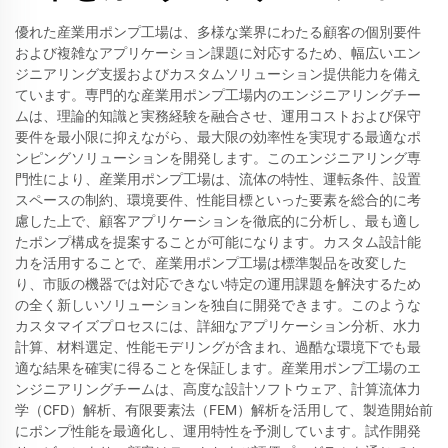
優れた産業用ポンプ工場は、多様な業界にわたる顧客の個別要件
および複雑なアプリケーション課題に対応するため、幅広いエン
ジニアリング支援およびカスタムソリューション提供能力を備え
ています。専門的な産業用ポンプ工場内のエンジニアリングチー
ムは、理論的知識と実務経験を融合させ、運用コストおよび保守
要件を最小限に抑えながら、最大限の効率性を実現する最適なポ
ンピングソリューションを開発します。このエンジニアリング専
門性により、産業用ポンプ工場は、流体の特性、運転条件、設置
スペースの制約、環境要件、性能目標といった要素を総合的に考
慮した上で、顧客アプリケーションを徹底的に分析し、最も適し
たポンプ構成を提案することが可能になります。カスタム設計能
力を活用することで、産業用ポンプ工場は標準製品を改変した
り、市販の機器では対応できない特定の運用課題を解決するため
の全く新しいソリューションを独自に開発できます。このような
カスタマイズプロセスには、詳細なアプリケーション分析、水力
計算、材料選定、性能モデリングが含まれ、過酷な環境下でも最
適な結果を確実に得ることを保証します。産業用ポンプ工場のエ
ンジニアリングチームは、高度な設計ソフトウェア、計算流体力
学（CFD）解析、有限要素法（FEM）解析を活用して、製造開始前
にポンプ性能を最適化し、運用特性を予測しています。試作開発