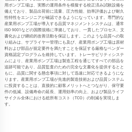
用ポンプ工場は、実際の運用条件を模擬する校正済み試験設備を
備えており、製品出荷前に流量、圧力性能、効率評価および耐久
性特性をエンジニアが確認できるようになっています。専門的な
産業用ポンプ工場が導入する品質マネジメントシステムは、通常
ISO 9001などの国際規格に準拠しており、一貫したプロセス、文
書化および継続的改善活動を保証します。このような品質への取
り組みは、サプライヤー管理にも及び、産業用ポンプ工場は原材
料および部品が規定要件を満たすことを保証する厳格なベンダー
資格認定プログラムを維持しています。トレーサビリティシステ
ムにより、産業用ポンプ工場は製造工程を通じてすべての部品を
追跡可能であり、品質監査のための完全な文書化を提供するとと
もに、品質に関する懸念事項に対して迅速に対応できるようにな
ります。産業用ポンプ工場が先進的製造技術および品質システム
に投資することは、直接的に顧客メリットへとつながり、保守要
件の低減、設備寿命の延長、運用効率の向上、および製品ライフ
サイクル全体における総所有コスト（TCO）の削減を実現しま
す。