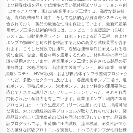
よび顧客仕様を満たす信頼性の高い流体移送ソリューションを創
出することです。現代の産業用ポンプ工場では、高度な製造技
術、高精度機械加工能力、そして包括的な品質管理システムが統
合されており、製品の最適な性能を保証しています。最新式産業
用ポンプ工場の技術的特徴には、コンピュータ支援設計（CAD）
システム、自動化生産ライン、ロボットによる組立工程、および
ポンプの効率性と耐久性を検証するための高度な試験装置が含ま
れます。こうした施設では通常、過酷な運転条件に耐えられる適
切な金属、合金、複合材料を選定するために、材料科学の専門知
識が活用されています。産業用ポンプ工場で製造される製品の応
用分野は、水処理施設、石油化学製造プラント、鉱山事業、農業
灌漑システム、HVAC設備、および自治体インフラ整備プロジェク
トなど、多数のセクターに及びます。各産業用ポンプ工場は、遠
心ポンプ、容積式ポンプ、潜水ポンプ、および特定の運用要件に
応じてカスタム設計されたソリューションといった、それぞれ専
門化された生産能力を有しています。産業用ポンプ工場内の製造
プロセスには、トヨタ生産方式（リーン生産）の手法、持続可能
な実践、および継続的改善プロトコルが取り入れられており、製
品品質の向上と環境負荷の低減を同時に実現しています。品質保
証プログラムでは、出荷前に圧力試験、流量検証、耐久性評価な
どの厳格な試験プロトコルを実施し、すべてのポンプが性能仕様