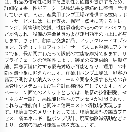
は、製品の信頼性に対する透明性と確信を提供するため、
詳細な文書、性能データ、試験結果を継続的に整備・管理
しています。また、産業用ポンプ工場が提供する技術サポ
ートサービスには、据付支援、保守・点検に関するトレー
ニング、障害診断支援、性能最適化のためのアドバイスな
どが含まれ、設備の寿命延長および運用効率の向上に寄与
します。さらに、顧客は交換部品、アップグレードオプシ
ョン、改造（リトロフィット）サービスにも容易にアクセ
スでき、長期間にわたって設備の性能を維持できます。サ
プライチェーンの信頼性により、製品の安定供給、納期短
縮、緊急要請に対する優先対応が可能となり、運用上の中
断を最小限に抑えられます。産業用ポンプ工場は、顧客の
需要予測および納入スケジュール立案を支援するための在
庫管理システムおよび生産計画機能を有しています。イノ
ベーション面でのメリットとしては、最新の技術開発、省
エネルギー設計、高性能材料へのアクセスが可能であり、
これらは性能向上と同時に運用コストの削減を実現しま
す。環境面でのメリットとしては、環境配慮型の製造プロ
セス、省エネルギー型ポンプ設計、廃棄物削減活動などに
より、企業の持続可能性目標を支援します。