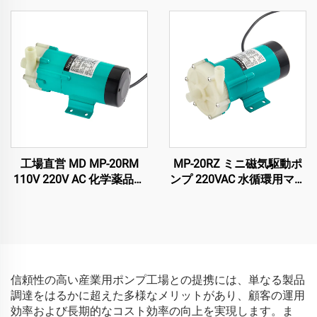
工場直営 MD MP-20RM
MP-20RZ ミニ磁気駆動ポ
110V 220V AC 化学薬品用
ンプ 220VAC 水循環用マグ
磁気駆動ポンプ 酸・油移
ポンプ 化学産業用 遠心原
送用 CTPプレートプロセッ
理 モータ電源
サー対応
信頼性の高い産業用ポンプ工場との提携には、単なる製品
調達をはるかに超えた多様なメリットがあり、顧客の運用
効率および長期的なコスト効率の向上を実現します。ま