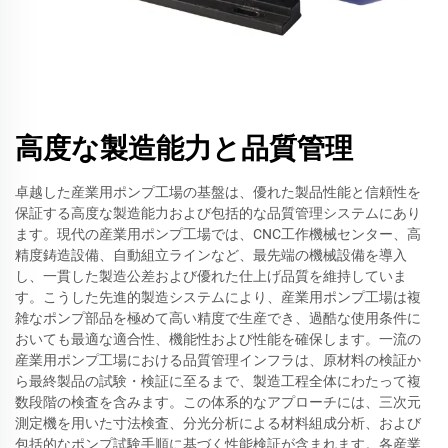
高度な製造能力と品質管理
卓越した産業用ポンプ工場の基盤は、優れた製品性能と信頼性を
保証する高度な製造能力および包括的な品質管理システムにあり
ます。現代の産業用ポンプ工場では、CNC工作機械センター、高
精度鋳造設備、自動組立ラインなど、最先端の機械設備を導入
し、一貫した製造公差および優れた仕上げ品質を維持していま
す。こうした先進的製造システムにより、産業用ポンプ工場は複
雑なポンプ部品を極めて高い精度で生産でき、過酷な使用条件に
おいても最適な適合性、機能性および性能を確保します。一流の
産業用ポンプ工場における品質管理インフラは、原材料の検証か
ら最終製品の試験・検証に至るまで、製造工程全体にわたって複
数段階の検査を含みます。この体系的なアプローチには、三次元
測定機を用いた寸法検査、分光分析による材料組成分析、および
包括的なポンプ試験手順に基づく性能検証が含まれます。各産業