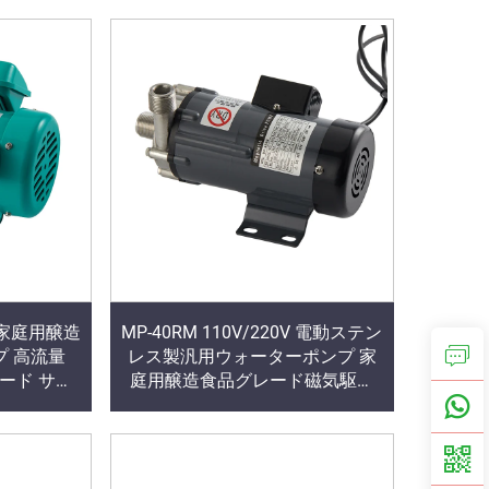
0V 家庭用醸造
MP-40RM 110V/220V 電動ステン
 高流量
レス製汎用ウォーターポンプ 家
グレード サニ
庭用醸造食品グレード磁気駆動
ススチールハ
BSP/NPT ねじ OEM