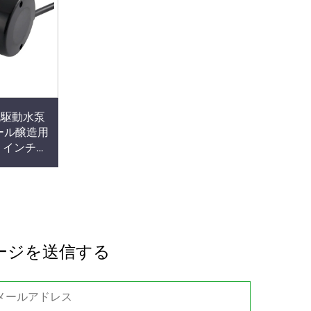
磁気駆動水泵
ール醸造用
/2 インチ出
ージを送信する