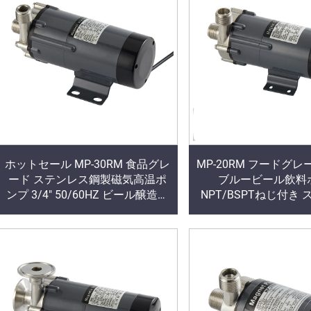
ホットセール MP-30RM 食品グレ
MP-20RM フードグレ
ード ステンレス鋼製磁気高温ポ
ブルービール飲料
ンプ 3/4" 50/60HZ ビール醸造ポ
NPT/BSPTねじ付き
ンプ OEM 33/38 L/min サニタリ
鋼製ハウジング 磁気
ー