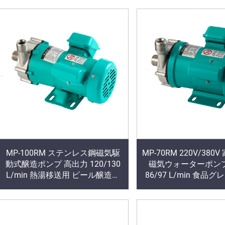
品質メーカー
MP-100RM ステンレス鋼磁気駆
MP-70RM 220V/38
動式醸造ポンプ 高出力 120/130
磁気ウォーターポンプ
L/min 熱湯移送用 ビール醸造所
86/97 L/min 食品
OEM対応
タリー 304ステンレ
ウジング