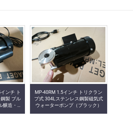
.5インチ ト
MP-40RM 1.5インチ トリクラン
鋼製 ブル
プ式 304Lステンレス鋼製磁気式
ル醸造・食
ウォーターポンプ（ブラック）
カー製）