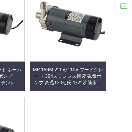
ード ホーム
MP-15RM 220V/110V フードグレ
ポンプ
ード 304ステンレス鋼製 磁気ポ
 ステンレス
ンプ 高温120セ氏 1/2" 沸騰水醸
駆動ポンプ
造用 OEM対応