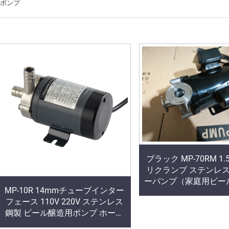
ポンプ
ブラック MP-70RM 1
リクランプ ステンレス
ーパンプ（家庭用ビー
MP-10R 14mmチューブインター
品級・高品質メー
フェース 110V 220V ステンレス
鋼製 ビール醸造用ポンプ ホーム
ブルー フードグレードポンプ 高