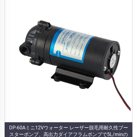
DP-60Aミニ12Vウォーター レーザー脱毛用耐久性ブー
スターポンプ、高出力ダイアフラムポンプで5L/minの