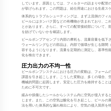
しています。原因としては、フィルターの詰まりや配管
が挙げられます。この問題は、給仕用途における生産ス
体系的なトラブルシューティングは、まず上流側のフィ
ビールにはタンパク質などの有機物が含まれており、こ
とがあります。さらに、すべての配管接続部について、部
を妨げていないかを確認します。
ビールポンプアセンブリ内部の摩耗も、流量容量を低下
ウォールリングなどの部品は、内部で循環が生じる隙間
容するようになります。流量を定期的に測定し、基準性
化を検出できます。
圧力出力の不均一性
ビールポンプシステムにおける圧力の変動は、フォーム
課題を引き起こします。こうした変動は、多くの場合、
機械的問題に起因します。安定した圧力を維持すること
ために不可欠です。
緩みや損傷したシールからシステム内に空気が侵入する
じます。また、この空気は酸化を引き起こし、ビールの
法を用いた体系的な漏れ検出により、空気の侵入箇所を