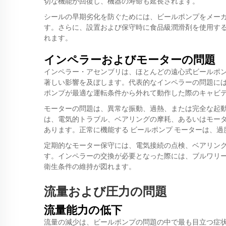
切な機能が回復し、機器の寿命も延長されます。
シールの早期劣化を防ぐためには、ビールポンプをメー
す。さらに、設置および保守時に食品級潤滑剤を使用す
れます。
インペラーおよびモーターの問題
インペラー・アセンブリは、ほとんどの遠心式ビールポ
著しい影響を及ぼします。代表的なインペラーの問題に
ポンプが最適な運転条件から外れて動作した際のキャビ
モーターの問題は、異常な振動、過熱、または完全な起
は、電気的トラブル、ベアリングの摩耗、あるいはモー
あります。正常に機能する
ビールポンプ
モーターは、過
定期的なモーター保守には、電気接続の点検、ベアリン
す。インペラーの交換が必要となった際には、ブルワリ
衛生条件の維持が図れます。
流量および圧力の問題
流量能力の低下
流量の減少は、ビールポンプの問題の中で最も目立つ症