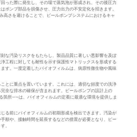
下回った際に発生し、その場で蒸気泡が形成され、その後圧力
象はポンプ部品を損傷させ、圧力出力の不安定化を招きます。
込み高さを避けることで、ビールポンプシステムにおけるキャ
深刻な汚染リスクをもたらし、製品品質に著しい悪影響を及ぼ
洗浄工程に対しても耐性を示す保護性マトリックスを形成する
ります。一度定着したバイオフィルムは、病原性微生物や風味
ることに重点を置いています。これには、適切な頻度での洗浄
る完全な排水の確保が含まれます。ビールポンプの設計上の
る箇所——は、バイオフィルムの定着に最適な環境を提供しま
生じる前にバイオフィルムの初期形成を検出できます。汚染が
浄手順や、接触時間を延長するなどの措置が必要となり、ビー
ます。