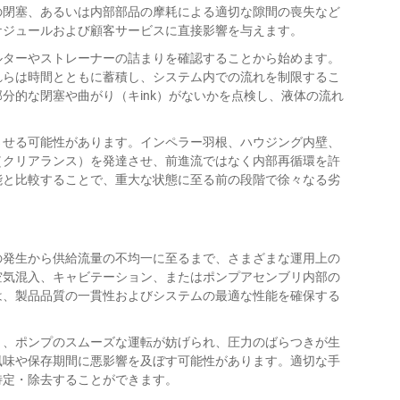
の閉塞、あるいは内部部品の摩耗による適切な隙間の喪失など
ケジュールおよび顧客サービスに直接影響を与えます。
ルターやストレーナーの詰まりを確認することから始めます。
れらは時間とともに蓄積し、システム内での流れを制限するこ
分的な閉塞や曲がり（キink）がないかを点検し、液体の流れ
させる可能性があります。インペラー羽根、ハウジング内壁、
（クリアランス）を発達させ、前進流ではなく内部再循環を許
能と比較することで、重大な状態に至る前の段階で徐々なる劣
の発生から供給流量の不均一に至るまで、さまざまな運用上の
空気混入、キャビテーション、またはポンプアセンブリ内部の
は、製品品質の一貫性およびシステムの最適な性能を確保する
と、ポンプのスムーズな運転が妨げられ、圧力のばらつきが生
風味や保存期間に悪影響を及ぼす可能性があります。適切な手
特定・除去することができます。