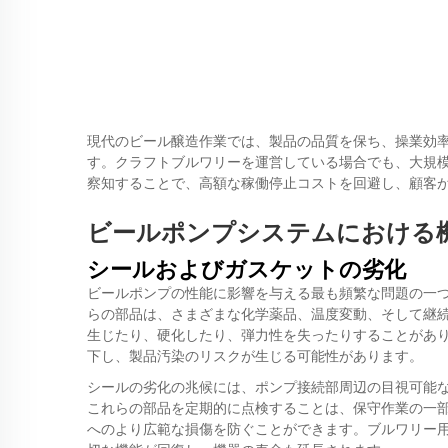
現代のビール醸造作業では、製品の品質を保ち、操業効
す。クラフトブルワリーを運営している場合でも、大規
察知することで、高額な稼働停止コストを回避し、顧客
ビールポンプシステムにおける
シールおよびガスケットの劣化
ビールポンプの性能に影響を与える最も頻繁な問題の一
らの部品は、さまざまな化学薬品、温度変動、そして継
生じたり、硬化したり、弾力性を失ったりすることがあ
下し、製品汚染のリスクが生じる可能性があります。
シールの劣化の兆候には、ポンプ接続部周辺の目視可能
これらの部品を定期的に点検することは、保守作業の一
へのより広範な損傷を防ぐことができます。ブルワリー