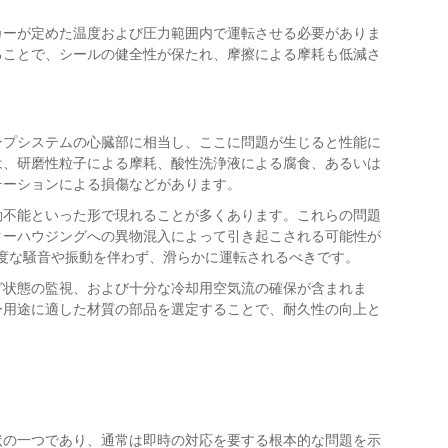
カーが定めた温度および圧力範囲内で運転させる必要がありま
ることで、シールの健全性が保たれ、摩擦による摩耗も低減さ
ンプシステムの心臓部に相当し、ここに問題が生じると性能に
は、研磨性粒子による摩耗、酸性洗浄液による腐食、あるいは
テーションによる損傷などがあります。
動不能といった形で現れることが多くあります。これらの問題
ターハウジングへの異物混入によって引き起こされる可能性が
度な騒音や振動を伴わず、滑らかに運転されるべきです。
グ状態の監視、および十分な冷却用空気流の確保が含まれま
ー用途に適した材質の部品を選定することで、耐久性の向上と
状の一つであり、通常は即時の対応を要する根本的な問題を示