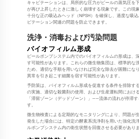
キャビテーションは、局所的な圧力がビールの蒸気圧を
が再び上昇したときに激しく崩壊する現象です。この現
十分な正の吸込みヘッド（NPSH）を確保し、過度な吸
ビテーション関連の問題を防止できます。
洗浄・消毒および汚染問題
バイオフィルム形成
ビールポンプシステム内でのバイオフィルムの形成は、
す可能性があります。これらの微生物集団は、標準的な
ため、適切な手順を用いなければ完全な除去が困難にな
異常を引き起こす細菌を宿す可能性があります。
予防策は、バイオフィルム形成を促進する条件を排除す
の実施、適切な殺菌剤の使用、および生産運転間におけ
「滞留ゾーン（デッドゾーン）」——流体の流れが停滞す
す。
微生物検査による定期的なモニタリングにより、問題が
発生した場合には、特定の酵素系洗浄剤を用いた強化洗
ルポンプシステム内の衛生状態を回復させる必要があり