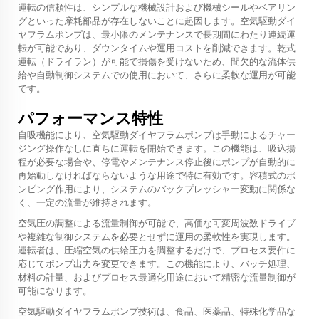
運転の信頼性は、シンプルな機械設計および機械シールやベアリン
グといった摩耗部品が存在しないことに起因します。空気駆動ダイ
ヤフラムポンプは、最小限のメンテナンスで長期間にわたり連続運
転が可能であり、ダウンタイムや運用コストを削減できます。乾式
運転（ドライラン）が可能で損傷を受けないため、間欠的な流体供
給や自動制御システムでの使用において、さらに柔軟な運用が可能
です。
パフォーマンス特性
自吸機能により、空気駆動ダイヤフラムポンプは手動によるチャー
ジング操作なしに直ちに運転を開始できます。この機能は、吸込揚
程が必要な場合や、停電やメンテナンス停止後にポンプが自動的に
再始動しなければならないような用途で特に有効です。容積式のポ
ンピング作用により、システムのバックプレッシャー変動に関係な
く、一定の流量が維持されます。
空気圧の調整による流量制御が可能で、高価な可変周波数ドライブ
や複雑な制御システムを必要とせずに運用の柔軟性を実現します。
運転者は、圧縮空気の供給圧力を調整するだけで、プロセス要件に
応じてポンプ出力を変更できます。この機能により、バッチ処理、
材料の計量、およびプロセス最適化用途において精密な流量制御が
可能になります。
空気駆動ダイヤフラムポンプ技術は、食品、医薬品、特殊化学品な