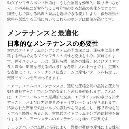
動ダイヤフラムポンプ技術はこうした物質を効果的に取り扱いなが
ら、味や外観に影響を与える可能性のある製品の劣化を防ぎます。
調整なしで異なる粘度の製品を処理できる能力により、複数種類の
飲料を製造する工場においてこれらのポンプは価値が高いです。
メンテナンスと最適化
日常的なメンテナンスの必要性
空気式ダイヤフラムポンプシステムの予防保全は、運転中に最も摩
耗する部品であるダイヤフラムの点検と交換を中心に実施されま
す。保守スケジュールは、運転時間、流体の性質、およびダイヤフ
ラム寿命に影響を与える環境条件を考慮に入れるべきです。定期的
な点検により、メンテナンス担当チームは摩耗パターンを特定し、
交換サイクルを最適化できます。
エアーシステムのメンテナンスは、適切な圧縮空気の品質と圧力制
御を維持することでポンプの安定した運転を確保します。これに
は、エアーフィルターの定期的な交換、エアライン内の水分を排出
すること、および圧力調整器のキャリブレーションが含まれます。
汚染された圧縮空気はバルブの誤動作を引き起こし、部品寿命を短
くする可能性があるため、空気式ダイヤフラムポンプの信頼性を確
保する上でエアーシステムのメンテナンスは極めて重要です。
チェックバルブの点検と清掃により、異物の蓄積や摩耗による性能