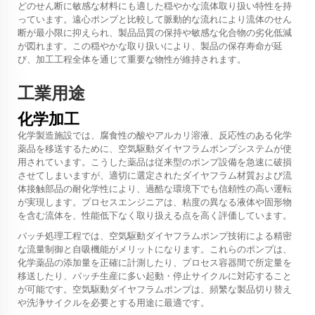
どのせん断に敏感な材料にも適した穏やかな流体取り扱い特性を持
っています。遠心ポンプと比較して脈動的な流れにより流体のせん
断が最小限に抑えられ、製品品質の保持や敏感な化合物の劣化低減
が図れます。この穏やかな取り扱いにより、製品の保存寿命が延
び、加工工程全体を通じて重要な物性が維持されます。
工業用途
化学加工
化学製造施設では、腐食性の酸やアルカリ溶液、反応性のある化学
薬品を移送するために、空気駆動ダイヤフラムポンプシステムが使
用されています。こうした薬品は従来型のポンプ設備を急速に破損
させてしまいますが、適切に選定されたダイヤフラム材質および流
体接触部品の耐化学性により、過酷な環境下でも信頼性の高い運転
が実現します。プロセスエンジニアは、粘度の異なる液体や固形物
を含む流体を、性能低下なく取り扱える点を高く評価しています。
バッチ処理工程では、空気駆動ダイヤフラムポンプ技術による精密
な流量制御と自吸機能がメリットになります。これらのポンプは、
化学薬品の添加量を正確に計測したり、プロセス容器間で所定量を
移送したり、バッチ生産に多い起動・停止サイクルに対応すること
が可能です。空気駆動ダイヤフラムポンプは、頻繁な製品切り替え
や洗浄サイクルを必要とする用途に最適です。