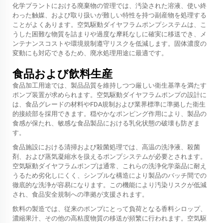
化学プラントにおける廃棄物の管理では、汚染された溶液、使い終
わった触媒、および取り扱いが難しい特性を持つ副産物を処理する
ことがよくあります。空気駆動ダイヤフラムポンプシステムは、こ
うした困難な物質を詰まりや過度な摩耗なしに確実に移送でき、メ
ンテナンスコストや環境規制遵守リスクを低減します。固体濃度の
変動にも対応できるため、廃水処理用途に最適です。
食品および飲料生産
食品加工用途では、製品品質を維持しつつ厳しい衛生基準を満たす
ポンプ装置が求められます。空気駆動ダイヤフラムポンプの設計に
は、食品グレードの材料やFDA規制および業界標準に準拠した衛生
的接続部を採用できます。穏やかなポンピング作用により、製品の
食感が保たれ、敏感な食品製品における乳化状態の破壊も防ぎま
す。
食品施設における清掃および殺菌処理では、高温の洗浄液、殺菌
剤、および蒸気凝縮水を扱えるポンプシステムが必要とされます。
空気駆動ダイヤフラムポンプは通常、これらの洗浄化学薬品に耐え
うるため劣化しにくく、シンプルな構造により製品のバッチ間での
徹底的な洗浄が容易になります。この機能により汚染リスクが低減
され、食品安全規制への準拠が支援されます。
飲料の製造では、従来のポンプにとって負荷となる香料シロップ、
濃縮果汁、その他の高粘度物質の移送が頻繁に行われます。空気駆