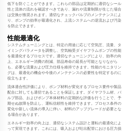
低下を防ぐことができます。これらの部品は定期的に適切なシール
性と流体の流れを確認すべきであり、漏れや流量制限が生じた場合
は交換が推奨されます。適切なチェックバルブのメンテナンスによ
り、ポンプの効率が最適化され、上流システムへの逆流および汚染
を防止できます。
性能最適化
システムチューニングとは、特定の用途に応じて空気圧、流量、タ
イミングパラメータを調整し、空気軸受ダイヤフラムポンプの性能
を最適化するプロセスです。適切なチューニングにより、効率の向
上、エネルギー消費の削減、部品寿命の延長が可能となりながら
も、必要な流量および圧力仕様を維持できます。性能のモニタリン
グは、最適化の機会や今後のメンテナンスの必要性を特定するのに
役立ちます。
流体適合性評価により、ポンプ材料が変化するプロセス要件や製品
配合に対しても適切であることを保証します。ダイヤフラム材、バ
ルブ部品、およびポンプ本体材料の定期的な評価を行うことで、予
期せぬ故障を防止し、運転信頼性を維持できます。プロセス条件の
変化や新しい流体の導入に伴い、材料のアップグレードが必要とな
る場合があります。
エネルギー効率の向上は、適切なシステム設計と運転の最適化によ
って実現できます。これには、吸入および吐出配管における圧力損