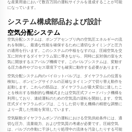
な産業用途において数百万回の運転サイクルを達成することが可能
になっています。
システム構成部品および設計
空気分配システム
空気分配システムは、ポンプアセンブリ内の空気圧エネルギーの流
れを制御し、最適な性能を確保するために適切なタイミングと圧力
の適用を行います。このシステムの中核をなすのは、圧縮空気を交
互に対向するダイヤフラム室に導きながら、同時に反対側の室を大
気に開放するエアバルブ機構です。このバルブシステムは、変動す
る圧力条件やプロセス環境下でも確実に動作する必要があります。
空気分配システム内のパイロットバルブは、ダイヤフラムの位置を
検知し、ポンピングサイクルの正確なタイミングで切り替え動作を
起動します。これらの部品は、ダイヤフラムが最大変位に達したこ
とを検出する独創的な機械式または空気圧式フィードバック機構を
利用しており、連続運転のための空気流の逆転を開始します。空気
圧式ダイヤフラムポンプは、こうした切り替え機構の精密な調整に
より一貫した性能を実現しています。
空気駆動ダイヤフラムポンプの運転における空気供給条件には、適
切な圧力、流量能力、および空気質の考慮が必要です。圧縮空気
は、バルブの作動に干渉したり処理中の流体を汚染したりする可能