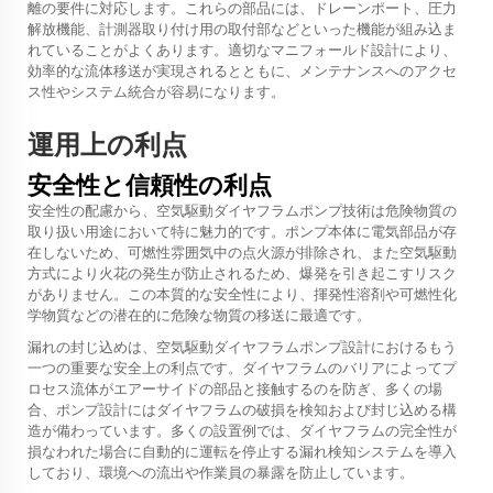
離の要件に対応します。これらの部品には、ドレーンポート、圧力
解放機能、計測器取り付け用の取付部などといった機能が組み込ま
れていることがよくあります。適切なマニフォールド設計により、
効率的な流体移送が実現されるとともに、メンテナンスへのアクセ
ス性やシステム統合が容易になります。
運用上の利点
安全性と信頼性の利点
安全性の配慮から、空気駆動ダイヤフラムポンプ技術は危険物質の
取り扱い用途において特に魅力的です。ポンプ本体に電気部品が存
在しないため、可燃性雰囲気中の点火源が排除され、また空気駆動
方式により火花の発生が防止されるため、爆発を引き起こすリスク
がありません。この本質的な安全性により、揮発性溶剤や可燃性化
学物質などの潜在的に危険な物質の移送に最適です。
漏れの封じ込めは、空気駆動ダイヤフラムポンプ設計におけるもう
一つの重要な安全上の利点です。ダイヤフラムのバリアによってプ
ロセス流体がエアーサイドの部品と接触するのを防ぎ、多くの場
合、ポンプ設計にはダイヤフラムの破損を検知および封じ込める構
造が備わっています。多くの設置例では、ダイヤフラムの完全性が
損なわれた場合に自動的に運転を停止する漏れ検知システムを導入
しており、環境への流出や作業員の暴露を防止しています。