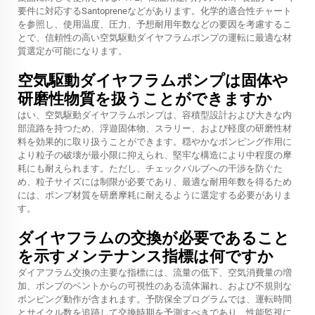
要件に対応するSantopreneなどがあります。化学的適合性チャート
を参照し、使用温度、圧力、予想耐用年数などの要因を考慮するこ
とで、信頼性の高い空気駆動ダイヤフラムポンプの運転に最適な材
質選定が可能になります。
空気駆動ダイヤフラムポンプは固体や
研磨性物質を扱うことができますか
はい、空気駆動ダイヤフラムポンプは、容積型設計および大きな内
部流路を持つため、浮遊固体物、スラリー、および軽度の研磨性材
料を効果的に取り扱うことができます。穏やかなポンピング作用に
より粒子の破壊が最小限に抑えられ、堅牢な構造により中程度の摩
耗にも耐えられます。ただし、チェックバルブへの干渉を防ぐた
め、粒子サイズには制限が必要であり、最適な耐用年数を得るため
には、ポンプ材質を研磨摩耗に耐えるように選定する必要がありま
す。
ダイヤフラムの交換が必要であること
を示すメンテナンス指標は何ですか
ダイアフラム交換の主要な指標には、流量の低下、空気消費量の増
加、ポンプのベントからの可視性のある流体漏れ、および不規則な
ポンピング動作が含まれます。予防保全プログラムでは、運転時間
とサイクル数を追跡して交換時期を予測すべきであり、性能監視に