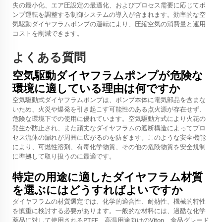
失の最小化、エア圧設定の最適化、およびプロセス需要に応じてポ
ンプ運転を調整する制御システムの導入が含まれます。効率的な空
気駆動ダイヤフラムポンプの運転により、圧縮空気の消費量と運用
コストを削減できます。
よくある質問
空気駆動ダイヤフラムポンプが危険な
環境に適している理由は何ですか
空気駆動式ダイヤフラムポンプは、ポンプ本体に電気部品を含まな
いため、火災や爆発を引き起こす可能性のある点火源が存在せず、
危険な環境下での使用に優れています。空気駆動方式により火花の
発生が防止され、また頑丈なダイヤフラムの遮断構造によってプロ
セス流体の漏れが周囲に広がるのを防ぎます。このような安全機能
により、可燃性溶剤、有毒化学物質、その他の危険物質を安全規制
に準拠して取り扱うのに最適です。
特定の用途に適したダイヤフラム材質
を選ぶにはどうすればよいですか
ダイヤフラムの材質選定では、化学的適合性、耐熱性、機械的特性
を慎重に検討する必要があります。一般的な材料には、過酷な化学
薬品に対して使用されるPTFE、高温用途向けのViton、食品グレード