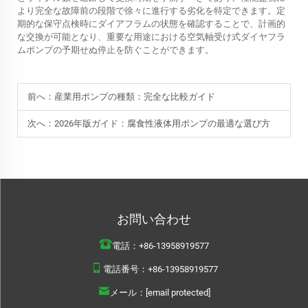
より完全な故障前の段階で徐々に進行する劣化を特定できます。定
期的な保守点検時にダイアフラムの状態を確認することで、計画的
な交換が可能となり、重要な用途における空気軸受け式ダイヤフラ
ムポンプの予期せぬ停止を防ぐことができます。
前へ：
産業用ポンプの種類：完全な比較ガイド
次へ：
2026年版ガイド：腐食性液体用ポンプの最適な選び方
お問い合わせ
電話：
+86-13958919577
電話番号：
+86-13958919577
メール：
[email protected]