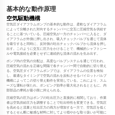
基本的な動作原理
空気駆動機構
空気圧ダイアフラムポンプの基本的な動作は、柔軟なダイアフラム
によって分離された対向するチャンバーに交互に圧縮空気を供給す
ることに基づいている。圧縮空気が一方のチャンバーに入ると、ダ
イアフラムが外側に押し出され、吸入チェックバルブを通じて流体
を吸引すると同時に、反対側の吐出チェックバルブから流体を押し
出す。このように交互に圧力をかけることで、機械的シャフトシー
ルや電気接続を必要とせずに連続的な流体の流れを生み出す。
ポンプ内の空気の分配は、高度なバルブシステムを通じて行われ、
圧縮空気の流れを正確な間隔で各チャンバー間で自動的に切り替え
る。空気圧ダイアフラムポンプでは、ダイアフラムの位置を検知
し、最適なタイミングで空気の流れを反転させるパイロットバルブ
機構によってこの切り替え動作を実現している。これにより、スム
ーズな運転が保たれ、ポンピング効率が最大化されるとともに、内
部部品の摩耗が最小限に抑えられる。
圧縮空気の圧力はポンプの吐出圧力と直接的に相関しており、作業
者は空気供給圧力を調整することで吐出特性を変更できる。空気圧
を高めると流量と吐出圧力の両方が増加する一方で、空気圧を低く
するとせん断に敏感な材料に対してより穏やかな取り扱いが可能に