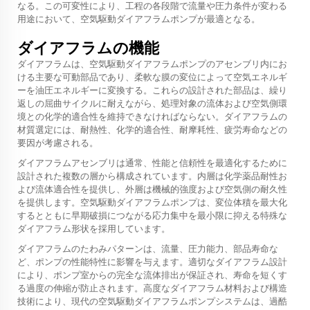
なる。この可変性により、工程の各段階で流量や圧力条件が変わる
用途において、空気駆動ダイアフラムポンプが最適となる。
ダイアフラムの機能
ダイアフラムは、空気駆動ダイアフラムポンプのアセンブリ内にお
ける主要な可動部品であり、柔軟な膜の変位によって空気エネルギ
ーを油圧エネルギーに変換する。これらの設計された部品は、繰り
返しの屈曲サイクルに耐えながら、処理対象の流体および空気側環
境との化学的適合性を維持できなければならない。ダイアフラムの
材質選定には、耐熱性、化学的適合性、耐摩耗性、疲労寿命などの
要因が考慮される。
ダイアフラムアセンブリは通常、性能と信頼性を最適化するために
設計された複数の層から構成されています。内層は化学薬品耐性お
よび流体適合性を提供し、外層は機械的強度および空気側の耐久性
を提供します。空気駆動ダイアフラムポンプは、変位体積を最大化
するとともに早期破損につながる応力集中を最小限に抑える特殊な
ダイアフラム形状を採用しています。
ダイアフラムのたわみパターンは、流量、圧力能力、部品寿命な
ど、ポンプの性能特性に影響を与えます。適切なダイアフラム設計
により、ポンプ室からの完全な流体排出が保証され、寿命を短くす
る過度の伸縮が防止されます。高度なダイアフラム材料および構造
技術により、現代の空気駆動ダイアフラムポンプシステムは、過酷