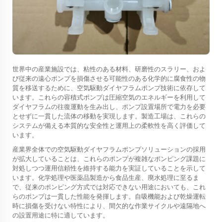
世界中の産業施設では、粘性のある材料、研磨性のスラリー、およ
び従来の遠心ポンプを損傷させる可能性のある化学的に腐食性の物
質を移送するために、空気駆動ダイヤフラムポンプ技術に依存して
います。これらの容積式ポンプは圧縮空気のエネルギーを利用して
ダイヤフラムの往復運動を生み出し、ポンプ設置場所で電力を必要
とせずに一貫した流体の移動を実現します。製造工場は、これらの
システムが備える本質的な安全性と運用上の柔軟性を高く評価して
います。
産業界全体での空気駆動ダイヤフラムポンプソリューションの採用
が拡大していることは、これらのポンプが複雑なポンピング課題に
対処しつつ運用信頼性を維持する能力を実証していることを示して
います。化学処理や医薬品製造から食品生産、廃水処理に至るま
で、従来のポンピング方式では対応できない用途においても、これ
らのポンプは一貫した性能を発揮します。自吸機能および乾燥運転
時に損傷を受けない特性により、間欠的な作業サイクルや遠隔地へ
の設置用途に特に適しています。