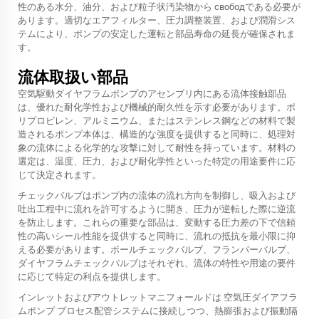
性のある水分、油分、および粒子状汚染物から свободである必要が
あります。適切なエアフィルター、圧力調整装置、および潤滑シス
テムにより、ポンプの安定した運転と部品寿命の延長が確保されま
す。
流体取扱い部品
空気駆動ダイヤフラムポンプのアセンブリ内にある流体接触部品
は、優れた耐化学性および機械的耐久性を示す必要があります。ポ
リプロピレン、アルミニウム、またはステンレス鋼などの材料で製
造されるポンプ本体は、構造的な強度を提供すると同時に、処理対
象の流体による化学的な攻撃に対して耐性を持っています。材料の
選定は、温度、圧力、および耐化学性といった特定の用途要件に応
じて決定されます。
チェックバルブはポンプ内の流体の流れ方向を制御し、吸入および
吐出工程中に流れを許可するように開き、圧力が逆転した際に逆流
を防止します。これらの重要な部品は、変動する圧力差の下で信頼
性の高いシール性能を提供すると同時に、流れの抵抗を最小限に抑
える必要があります。ボールチェックバルブ、フランパーバルブ、
ダイヤフラムチェックバルブはそれぞれ、流体の特性や用途の要件
に応じて特定の利点を提供します。
インレットおよびアウトレットマニフォールドは
空気圧ダイアフラ
ムポンプ
プロセス配管システムに接続しつつ、熱膨張および振動隔