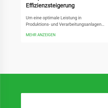
Effizienzsteigerung
Um eine optimale Leistung in
Produktions- und Verarbeitungsanlagen
sicherzustellen, ist besondere
MEHR ANZEIGEN
Aufmerksamkeit kritischer Ausrüstung
erforderlich, insbesondere um
sicherzustellen, dass Ihre Systeme mit
industriellen Pumpen effizient arbeiten.
Regelmäßige Wartungsmaßnahmen...