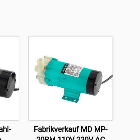
hl-
Fabrikverkauf MD MP-
e
20RM 110V 220V AC