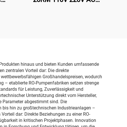
Chemische
e für
Magnetkupplungspumpe
für Säure/Öl-Transfer für
CTP-Plattenprozessor
on Produkten hinaus und bieten Kunden umfassende
n zentralen Vorteil dar: Die direkte
u wettbewerbsfähigen Großhandelspreisen, wodurch
rung – etablierte RO-Pumpenfabriken setzen strenge
ndards für Leistung, Zuverlässigkeit und
technischer Unterstützung direkt vom Hersteller,
e Parameter abgestimmt sind. Die
n bis hin zu großtechnischen Industrieanlagen –
 Vorteil dar: Direkte Beziehungen zu einer RO-
barkeit in kritischen Projektphasen. Innovation
en in Forschung und Entwicklung tätigen, um die