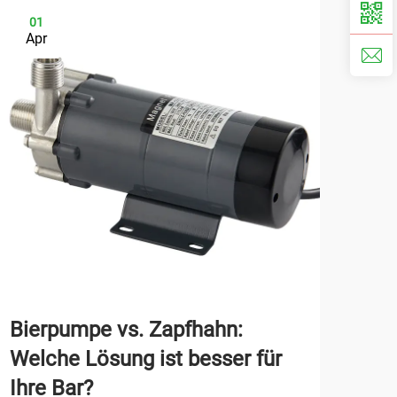
01
0
Apr
Ap
Bierpumpe vs. Zapfhahn:
So 
Welche Lösung ist besser für
V-W
Ihre Bar?
Wo