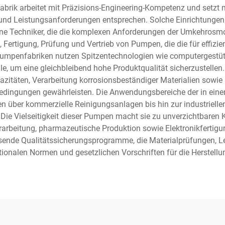
abrik arbeitet mit Präzisions-Engineering-Kompetenz und setzt
s und Leistungsanforderungen entsprechen. Solche Einrichtungen
ene Techniker, die die komplexen Anforderungen der Umkehrosm
Fertigung, Prüfung und Vertrieb von Pumpen, die die für effizie
mpenfabriken nutzen Spitzentechnologien wie computergestütz
lle, um eine gleichbleibend hohe Produktqualität sicherzustelle
zitäten, Verarbeitung korrosionsbeständiger Materialien sowie 
edingungen gewährleisten. Die Anwendungsbereiche der in einer
über kommerzielle Reinigungsanlagen bis hin zur industriell
e Vielseitigkeit dieser Pumpen macht sie zu unverzichtbaren 
rbeitung, pharmazeutische Produktion sowie Elektronikfertigung
sende Qualitätssicherungsprogramme, die Materialprüfungen, L
ationalen Normen und gesetzlichen Vorschriften für die Herste