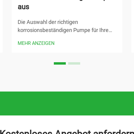
aus
Die Auswahl der richtigen
korrosionsbeständigen Pumpe für Ihre
industrielle Anwendung ist entscheidend,
MEHR ANZEIGEN
um Betriebseffizienz, Sicherheit und
langfristige Kostenwirksamkeit
sicherzustellen. Chemieanlagen,
Kläranlagen und Fertigungsbetriebe ...