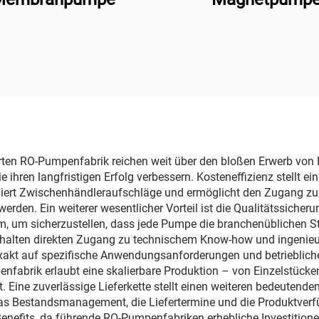
220V/110V
Lebensmittelklass
Brauerei
mierten RO-Pumpenfabrik reichen weit über den bloßen Erwerb v
ihren langfristigen Erfolg verbessern. Kosteneffizienz stellt eine
iert Zwischenhändleraufschläge und ermöglicht den Zugang z
erden. Ein weiterer wesentlicher Vorteil ist die Qualitätssiche
 um sicherzustellen, dass jede Pumpe die branchenüblichen Sta
erhalten direkten Zugang zu technischem Know-how und ingenieur
akt auf spezifische Anwendungsanforderungen und betrieblich
nfabrik erlaubt eine skalierbare Produktion – von Einzelstücke
. Eine zuverlässige Lieferkette stellt einen weiteren bedeutenden
s Bestandsmanagement, die Liefertermine und die Produktverfüg
Benefits, da führende RO-Pumpenfabriken erhebliche Investition