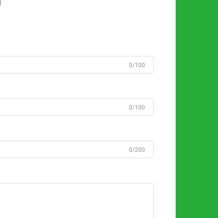
n
0/100
0/100
0/200