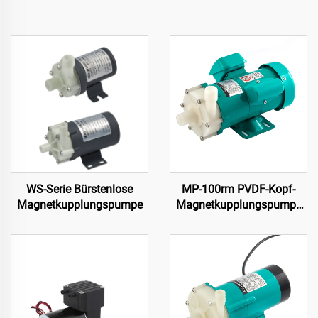
WS-Serie Bürstenlose
MP-100rm PVDF-Kopf-
Magnetkupplungspumpe
Magnetkupplungspumpe
mit 120/130 L/Min
Leistung Starke
Korrosionsbeständigkeit
für starke Säuren und
Lösungsmittel