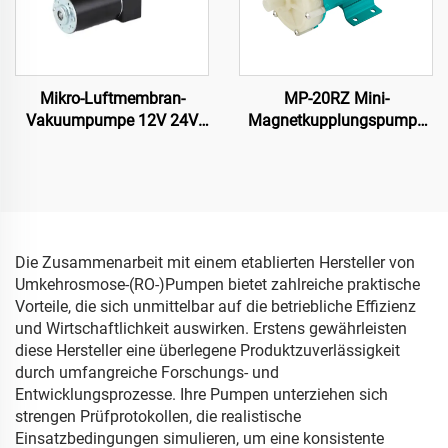
Mikro-Luftmembran-
MP-20RZ Mini-
Vakuumpumpe 12V 24V
Magnetkupplungspumpe
220V Niedriggeräusch-
220V AC
Elektroantrieb für Medizin-
Wasserkreiselpumpe Mag-
und
Pumpe für chemische
Schönheitseinrichtungen
Industrie Zentrifugaltheorie
Motor Anschluss
Die Zusammenarbeit mit einem etablierten Hersteller von
Umkehrosmose-(RO-)Pumpen bietet zahlreiche praktische
Vorteile, die sich unmittelbar auf die betriebliche Effizienz
und Wirtschaftlichkeit auswirken. Erstens gewährleisten
diese Hersteller eine überlegene Produktzuverlässigkeit
durch umfangreiche Forschungs- und
Entwicklungsprozesse. Ihre Pumpen unterziehen sich
strengen Prüfprotokollen, die realistische
Einsatzbedingungen simulieren, um eine konsistente