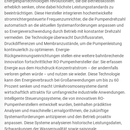
Energiespartechnologien revolutioniert, die die Betriebskosten
erheblich senken, ohne dabei höchste Leistungsstandards zu
beeinträchtigen. Diese Hersteller integrieren hochentwickelte
stromrichtergesteuerte Frequenzumrichter, die die Pumpendrehzahl
automatisch an die aktuellen Systemanforderungen anpassen und
so Energieverschwendung durch Betrieb mit konstanter Drehzahl
vermeiden. Die Technologie überwacht Durchflussraten,
Druckdifferenzen und Membranzustände, um die Pumpenleistung
kontinuierlich zu optimieren. Energie-
Rückgewinnungseinrichtungen stellen eine weitere bahnbrechende
Innovation fortschrittlicher RO-Pumpenhersteller dar: Sie erfassen
Energie aus dem Hochdruck-Konzentratstrom – der andernfalls
verloren gehen würde – und nutzen sie wieder. Diese Technologie
kann den Energieverbrauch bei Großanwendungen um bis zu 60
Prozent senken und macht Umkehrosmosesysteme damit
wirtschaftlich attraktiv für umfangreiche industrielle Anwendungen.
Intelligente Steuerungssysteme, die von innovativen RO-
Pumpenherstellern entwickelt wurden, beinhalten prädiktive
Analysen und maschinelle Lernalgorithmen, die zukünftige
Systemanforderungen antizipieren und den Betrieb proaktiv
anpassen. Diese Systeme analysieren historische Leistungsdaten,
Schwankungen der Wasserqualität sowie saisonale