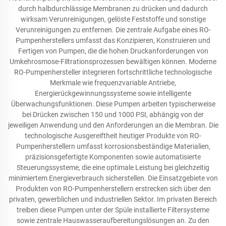
durch halbdurchlässige Membranen zu drücken und dadurch
wirksam Verunreinigungen, gelöste Feststoffe und sonstige
Verunreinigungen zu entfernen. Die zentrale Aufgabe eines RO-
Pumpenherstellers umfasst das Konzipieren, Konstruieren und
Fertigen von Pumpen, die die hohen Druckanforderungen von
Umkehrosmose-Filtrationsprozessen bewältigen können. Moderne
RO-Pumpenhersteller integrieren fortschrittliche technologische
Merkmale wie frequenzvariable Antriebe,
Energierückgewinnungssysteme sowie intelligente
Überwachungsfunktionen. Diese Pumpen arbeiten typischerweise
bei Drücken zwischen 150 und 1000 PSI, abhängig von der
jeweiligen Anwendung und den Anforderungen an die Membran. Die
technologische Ausgereiftheit heutiger Produkte von RO-
Pumpenherstellern umfasst korrosionsbeständige Materialien,
präzisionsgefertigte Komponenten sowie automatisierte
Steuerungssysteme, die eine optimale Leistung bei gleichzeitig
minimiertem Energieverbrauch sicherstellen. Die Einsatzgebiete von
Produkten von RO-Pumpenherstellern erstrecken sich über den
privaten, gewerblichen und industriellen Sektor. Im privaten Bereich
treiben diese Pumpen unter der Spüle installierte Filtersysteme
sowie zentrale Hauswasseraufbereitungslösungen an. Zu den