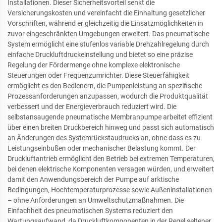
Installationen. Dieser Sicherheitsvorteil senkt die
Versicherungskosten und vereinfacht die Einhaltung gesetzlicher
Vorschriften, während er gleichzeitig die Einsatzmöglichkeiten in
zuvor eingeschränkten Umgebungen erweitert. Das pneumatische
System ermöglicht eine stufenlos variable Drehzahlregelung durch
einfache Druckluftdruckeinstellung und bietet so eine präzise
Regelung der Fördermenge ohne komplexe elektronische
Steuerungen oder Frequenzumrichter. Diese Steuerfähigkeit
ermöglicht es den Bedienern, die Pumpenleistung an spezifische
Prozessanforderungen anzupassen, wodurch die Produktqualität
verbessert und der Energieverbrauch reduziert wird. Die
selbstansaugende pneumatische Membranpumpe arbeitet effizient
über einen breiten Druckbereich hinweg und passt sich automatisch
an Änderungen des Systemrückstaudrucks an, ohne dass es zu
Leistungseinbußen oder mechanischer Belastung kommt. Der
Druckluftantrieb ermöglicht den Betrieb bei extremen Temperaturen,
bei denen elektrische Komponenten versagen würden, und erweitert
damit den Anwendungsbereich der Pumpe auf arktische
Bedingungen, Hochtemperaturprozesse sowie Außeninstallationen
– ohne Anforderungen an Umweltschutzmaßnahmen. Die
Einfachheit des pneumatischen Systems reduziert den
Wartungsaufwand, da Druckluftkomponenten in der Regel seltener