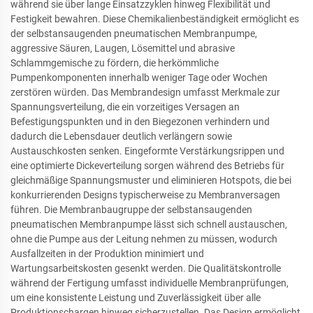
während sie über lange Einsatzzyklen hinweg Flexibilität und
Festigkeit bewahren. Diese Chemikalienbeständigkeit ermöglicht es
der selbstansaugenden pneumatischen Membranpumpe,
aggressive Säuren, Laugen, Lösemittel und abrasive
Schlammgemische zu fördern, die herkömmliche
Pumpenkomponenten innerhalb weniger Tage oder Wochen
zerstören würden. Das Membrandesign umfasst Merkmale zur
Spannungsverteilung, die ein vorzeitiges Versagen an
Befestigungspunkten und in den Biegezonen verhindern und
dadurch die Lebensdauer deutlich verlängern sowie
Austauschkosten senken. Eingeformte Verstärkungsrippen und
eine optimierte Dickeverteilung sorgen während des Betriebs für
gleichmäßige Spannungsmuster und eliminieren Hotspots, die bei
konkurrierenden Designs typischerweise zu Membranversagen
führen. Die Membranbaugruppe der selbstansaugenden
pneumatischen Membranpumpe lässt sich schnell austauschen,
ohne die Pumpe aus der Leitung nehmen zu müssen, wodurch
Ausfallzeiten in der Produktion minimiert und
Wartungsarbeitskosten gesenkt werden. Die Qualitätskontrolle
während der Fertigung umfasst individuelle Membranprüfungen,
um eine konsistente Leistung und Zuverlässigkeit über alle
Produktionschargen hinweg sicherzustellen. Das Design ermöglicht