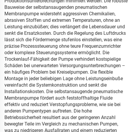
Produktionsunterbrechungen minimiert werden. Die robuste
Bauweise der selbstansaugenden pneumatischen
Membranpumpe widersteht aggressiven Chemikalien,
abrasiven Stoffen und extremen Temperaturen, ohne an
Leistung einzubüßen; dies verlängert die Lebensdauer und
senkt die Ersatzkosten. Durch die Regelung des Luftdrucks
lässt sich die Fördermenge stufenlos einstellen, was eine
präzise Prozesssteuerung ohne teure Frequenzumrichter
oder komplexe Steuerungssysteme ermöglicht. Die
Trockenlauf-Fähigkeit der Pumpe verhindert kostspielige
Schäden bei unerwarteten Versorgungsunterbrechungen –
ein häufiges Problem bei Kreiselpumpen. Die flexible
Montage in jeder beliebigen Lage ohne Leistungseinbuße
vereinfacht die Systemkonstruktion und senkt die
Installationskosten. Die selbstansaugende pneumatische
Membranpumpe fördert auch feststoffhaltige Fluide
effektiv und reduziert Verstopfungsprobleme, wie sie bei
anderen Pumpentypen auftreten. Die hohe
Betriebssicherheit resultiert aus der geringeren Anzahl
bewegter Teile im Vergleich zu mechanischen Pumpen,
was zu niedrigeren Ausfallraten und einem reduzierten