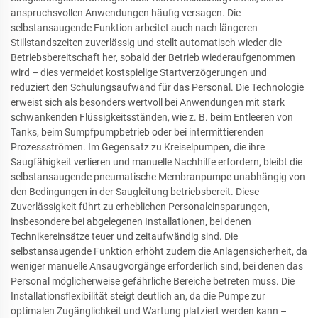
anspruchsvollen Anwendungen häufig versagen. Die
selbstansaugende Funktion arbeitet auch nach längeren
Stillstandszeiten zuverlässig und stellt automatisch wieder die
Betriebsbereitschaft her, sobald der Betrieb wiederaufgenommen
wird – dies vermeidet kostspielige Startverzögerungen und
reduziert den Schulungsaufwand für das Personal. Die Technologie
erweist sich als besonders wertvoll bei Anwendungen mit stark
schwankenden Flüssigkeitsständen, wie z. B. beim Entleeren von
Tanks, beim Sumpfpumpbetrieb oder bei intermittierenden
Prozessströmen. Im Gegensatz zu Kreiselpumpen, die ihre
Saugfähigkeit verlieren und manuelle Nachhilfe erfordern, bleibt die
selbstansaugende pneumatische Membranpumpe unabhängig von
den Bedingungen in der Saugleitung betriebsbereit. Diese
Zuverlässigkeit führt zu erheblichen Personaleinsparungen,
insbesondere bei abgelegenen Installationen, bei denen
Technikereinsätze teuer und zeitaufwändig sind. Die
selbstansaugende Funktion erhöht zudem die Anlagensicherheit, da
weniger manuelle Ansaugvorgänge erforderlich sind, bei denen das
Personal möglicherweise gefährliche Bereiche betreten muss. Die
Installationsflexibilität steigt deutlich an, da die Pumpe zur
optimalen Zugänglichkeit und Wartung platziert werden kann –