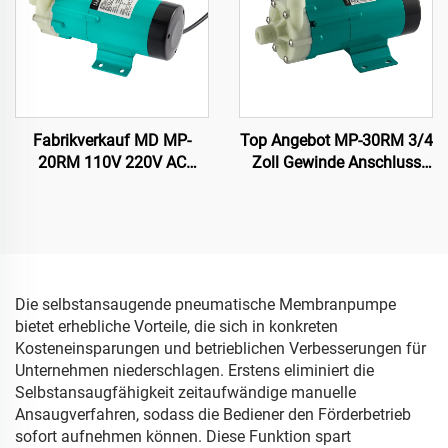
Fabrikverkauf MD MP-
Top Angebot MP-30RM 3/4
20RM 110V 220V AC
Zoll Gewinde Anschluss
Chemische
PP-Magnet-Elektropumpe
Magnetkupplungspumpe
Chemikalienbeständige
für Säure/Öl-Transfer für
Magnetpumpe für
CTP-Plattenprozessor
Maschinen Chemische
Lösungsmittel
Die selbstansaugende pneumatische Membranpumpe
bietet erhebliche Vorteile, die sich in konkreten
Kosteneinsparungen und betrieblichen Verbesserungen für
Unternehmen niederschlagen. Erstens eliminiert die
Selbstansaugfähigkeit zeitaufwändige manuelle
Ansaugverfahren, sodass die Bediener den Förderbetrieb
sofort aufnehmen können. Diese Funktion spart