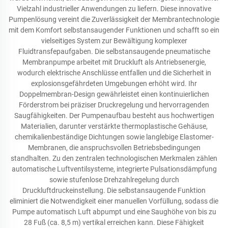
Vielzahl industrieller Anwendungen zu liefern. Diese innovative
Pumpenlösung vereint die Zuverlässigkeit der Membrantechnologie
mit dem Komfort selbstansaugender Funktionen und schafft so ein
vielseitiges System zur Bewältigung komplexer
Fluidtransfераufgaben. Die selbstansaugende pneumatische
Membranpumpe arbeitet mit Druckluft als Antriebsenergie,
wodurch elektrische Anschlüsse entfallen und die Sicherheit in
explosionsgefährdeten Umgebungen erhöht wird. Ihr
Doppelmembran-Design gewährleistet einen kontinuierlichen
Förderstrom bei präziser Druckregelung und hervorragenden
Saugfähigkeiten. Der Pumpenaufbau besteht aus hochwertigen
Materialien, darunter verstärkte thermoplastische Gehäuse,
chemikalienbeständige Dichtungen sowie langlebige Elastomer-
Membranen, die anspruchsvollen Betriebsbedingungen
standhalten. Zu den zentralen technologischen Merkmalen zählen
automatische Luftventilsysteme, integrierte Pulsationsdämpfung
sowie stufenlose Drehzahlregelung durch
Druckluftdruckeinstellung. Die selbstansaugende Funktion
eliminiert die Notwendigkeit einer manuellen Vorfüllung, sodass die
Pumpe automatisch Luft abpumpt und eine Saughöhe von bis zu
28 Fuß (ca. 8,5 m) vertikal erreichen kann. Diese Fähigkeit