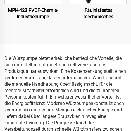
MPH-423 PVDF-Chemie-
Fäulnisfestes
Industriepumpe
mechanisches
Zentrifugenkreislauf
Membranschutzmittel
Zirkulations-
Dosierpumpe für hohe
Magnetzugpumpe für
Anwendungen
aggressive Flüssigkeiten in
der Bearbeitung
Die Würzpumpe bietet erhebliche betriebliche Vorteile, die
sich unmittelbar auf die Brauereieffizienz und die
Produktqualität auswirken. Eine Kostensenkung stellt einen
zentralen Vorteil dar, da der automatisierte Würztransport
die manuelle Handhabung überflüssig macht, für die
mehrere Mitarbeiter erforderlich sind und die zu höheren
Personalkosten führt. Ein weiterer wesentlicher Vorteil ist
die Energieeffizienz: Moderne Würzpumpenkonstruktionen
verbrauchen nur geringe Mengen elektrischer Energie und
liefern dabei über längere Brauzyklen hinweg eine
konstante Leistung. Die Pumpe verkürzt die
Verarbeitungszeit durch schnelle Würztransfers zwischen