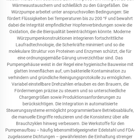
Wärmeaustauschern und schließlich zu den Gärgefäßen. Die
Würzpumpe arbeitet unter anspruchsvollen Bedingungen: Sie
fördert Flüssigkeiten bei Temperaturen bis zu 200 °F und bewahrt
dabei die Integrität empfindlicher Hopfenverbindungen sowie die
Oxidation, die die Bierqualität beeinträchtigen könnte. Moderne
Würzpumpenkonstruktionen integrieren fortschrittliche
Laufradtechnologie, die Scherkräfte minimiert und so die
molekulare Struktur von Proteinen und Enzymen schützt, die für
eine ordnungsgemäße Gärung unverzichtbar sind. Das
Pumpengehäuse weist in der Regel eine hygienische Bauweise mit
glatten Innenflächen auf, um bakterielle Kontamination zu
verhindern und gründliche Reinigungsprotokolle zu ermöglichen.
Variabel einstellbare Drehzahlen erlauben es den Brauern, die
Fördermengen präzise zu steuern und so unterschiedliche
Chargengrößen sowie Produktionsanforderungen zu
berücksichtigen. Die Integration in automatisierte
Steuerungssysteme ermöglicht programmierbare Betriebsabläufe,
die manuelle Eingriffe reduzieren und die Konsistenz über alle
Brauchzyklen hinweg verbessern. Die Werkstoffe für den
Pumpenaufbau – häufig lebensmittelgeeigneter Edelstahl und FDA-
zugelassene Dichtungen – gewährleisten die Einhaltung strenger