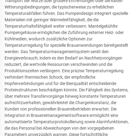
Transport der Würze über größere Entfernungen oder bei kalten
Witterungsbedingungen, die typischerweise zu erheblichen
Temperaturabfällen führen. Das Pumpendesign integriert spezielle
Materialien mit geringer Wärmeleitfähigkeit, die die
Temperaturhaltefähigkeit weiter verbessern. Mantelgekühlte
Pumpengehäuse ermöglichen die Zuführung externer Heiz- oder
Kühlmedien, wodurch zusätzliche Optionen zur
Temperaturregelung für spezielle Brauanwendungen bereitgestellt
werden. Das Temperaturmanagementsystem senkt den
Energieverbrauch, indem es den Bedarf an Nachheizvorgängen
reduziert, die wertvolle Ressourcen verschwenden und die
Produktionszeiten verlängern. Eine präzise Temperaturregelung
verhindert thermischen Schock, der empfindliche
Hopfenverbindungen und für die Bierqualität entscheidende
Proteinstrukturen beschädigen könnte. Die Fähigkeit des Systems,
über mehrere Transfervorgänge hinweg konstante Temperaturen
aufrechtzuerhalten, gewährleistet die Chargenkonstanz, die
Kunden von professionellen Brauereibetrieben erwarten. Die
Integration in Brauereimanagementsoftware ermöglicht eine
automatisierte Temperaturprotokollierung sowie Alarmfunktionen,
die das Personal bei Abweichungen von den vorgegebenen
Parametern unverzüglich warnen. Diese fortschrittliche