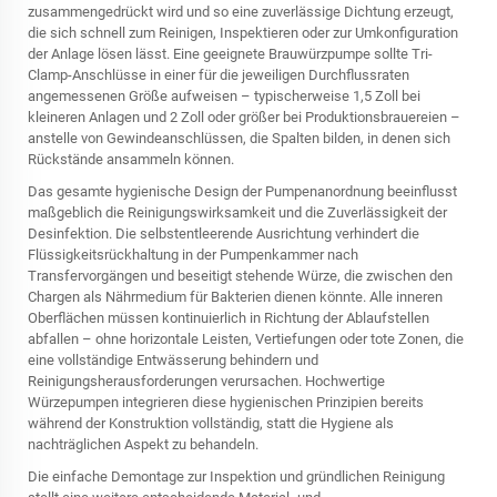
zusammengedrückt wird und so eine zuverlässige Dichtung erzeugt,
die sich schnell zum Reinigen, Inspektieren oder zur Umkonfiguration
der Anlage lösen lässt. Eine geeignete Brauwürzpumpe sollte Tri-
Clamp-Anschlüsse in einer für die jeweiligen Durchflussraten
angemessenen Größe aufweisen – typischerweise 1,5 Zoll bei
kleineren Anlagen und 2 Zoll oder größer bei Produktionsbrauereien –
anstelle von Gewindeanschlüssen, die Spalten bilden, in denen sich
Rückstände ansammeln können.
Das gesamte hygienische Design der Pumpenanordnung beeinflusst
maßgeblich die Reinigungswirksamkeit und die Zuverlässigkeit der
Desinfektion. Die selbstentleerende Ausrichtung verhindert die
Flüssigkeitsrückhaltung in der Pumpenkammer nach
Transfervorgängen und beseitigt stehende Würze, die zwischen den
Chargen als Nährmedium für Bakterien dienen könnte. Alle inneren
Oberflächen müssen kontinuierlich in Richtung der Ablaufstellen
abfallen – ohne horizontale Leisten, Vertiefungen oder tote Zonen, die
eine vollständige Entwässerung behindern und
Reinigungsherausforderungen verursachen. Hochwertige
Würzepumpen integrieren diese hygienischen Prinzipien bereits
während der Konstruktion vollständig, statt die Hygiene als
nachträglichen Aspekt zu behandeln.
Die einfache Demontage zur Inspektion und gründlichen Reinigung