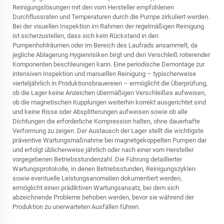
Reinigungslösungen mit den vom Hersteller empfohlenen
Durchflussraten und Temperaturen durch die Pumpe zirkuliert werden.
Bei der visuellen Inspektion im Rahmen der regelmäßigen Reinigung
ist sicherzustellen, dass sich kein Rückstand in den
Pumpenhohlräumen oder im Bereich des Laufrads ansammelt, da
jegliche Ablagerung Hygienrisiken birgt und den Verschleiß rotierender
Komponenten beschleunigen kann. Eine periodische Demontage zur
intensiven Inspektion und manuellen Reinigung – typischerweise
vierteljährlich in Produktionsbrauereien – ermöglicht die Überprüfung,
ob die Lager keine Anzeichen übermäßigen Verschleißes aufweisen,
ob die magnetischen Kupplungen weiterhin korrekt ausgerichtet sind
und keine Risse oder Absplitterungen aufweisen sowie ob alle
Dichtungen die erforderliche Kompression halten, ohne dauerhafte
Verformung zu zeigen. Der Austausch der Lager stellt die wichtigste
präventive Wartungsmaßnahme bei magnetgekoppelten Pumpen dar
und erfolgt üblicherweise jährlich oder nach einer vom Hersteller
vorgegebenen Betriebsstundenzahl. Die Führung detaillierter
Wartungsprotokolle, in denen Betriebsstunden, Reinigungszyklen
sowie eventuelle Leistungsanomalien dokumentiert werden,
ermöglicht einen prädiktiven Wartungsansatz, bei dem sich
abzeichnende Probleme behoben werden, bevor sie während der
Produktion zu unerwarteten Ausfällen führen.