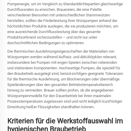
Pumpenergie, um im Vergleich zu Standarddichtepartien gleichwertige
Durchflussraten zu erreichen. Brauereien, die eine Palette
verschiedener Biersorten mit unterschiedlichen Stammwürzen
herstellen, sollten die Förderleistung ihrer Würzpumpen anhand der
höchstdichten Produkte auslegen, die sie produzieren möchten, um
eine ausreichende Durchflussleistung über das gesamte
Produktsortiment sicherzustellen – und nicht nur unter
durchschnittlichen Bedingungen zu optimieren.
Die thermischen Ausdehnungseigenschaften der Materialien von
Würzpumpen werden während Aufheiz- und Abkühlzyklen relevant,
insbesondere bei Pumpen mit engen Spielen zwischen rotierenden
und stationären Komponenten. Hochwertige Pumpen, die speziell für
den Braubetrieb ausgelegt sind, berücksichtigen geeignete Toleranzen
für die thermische Ausdehnung, um Blockierungen oder übermäßige
Spieländerungen über den gesamten Betriebstemperaturbereich
hinweg zu vermeiden. Brauer sollten prüfen, ob die angegebenen
Würzpumpenmodelle für den Dauerbetrieb bei ihren maximalen
Prozesstemperaturen zugelassen sind und nicht lediglich kurzfristiger
Einwirkung heißer Flüssigkeiten standhalten können.
Kriterien für die Werkstoffauswahl im
hygienischen Braubetrieb