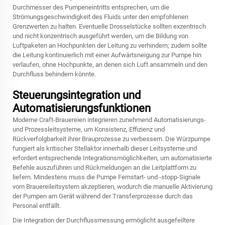
Durchmesser des Pumpeneintritts entsprechen, um die
Strömungsgeschwindigkeit des Fluids unter den empfohlenen
Grenzwerten zu halten. Eventuelle Drosselstücke sollten exzentrisch
und nicht konzentrisch ausgeführt werden, um die Bildung von
Luftpaketen an Hochpunkten der Leitung zu verhindern; zudem sollte
die Leitung kontinuierlich mit einer Aufwärtsneigung zur Pumpe hin
verlaufen, ohne Hochpunkte, an denen sich Luft ansammeln und den
Durchfluss behindern könnte.
Steuerungsintegration und
Automatisierungsfunktionen
Moderne Craft-Brauereien integrieren zunehmend Automatisierungs-
und Prozessleitsysteme, um Konsistenz, Effizienz und
Rückverfolgbarkeit ihrer Brauprozesse zu verbessern. Die Würzpumpe
fungiert als kritischer Stellaktor innerhalb dieser Leitsysteme und
erfordert entsprechende Integrationsmöglichkeiten, um automatisierte
Befehle auszuführen und Rückmeldungen an die Leitplattform zu
liefern. Mindestens muss die Pumpe Fernstart- und -stopp-Signale
vom Brauereileitsystem akzeptieren, wodurch die manuelle Aktivierung
der Pumpen am Gerät während der Transferprozesse durch das
Personal entfällt.
Die Integration der Durchflussmessung ermöglicht ausgefeiltere