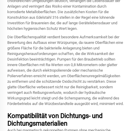
chloridreichen Umgebungen deutlich, verlängert die Lebensdauer der
Anlagen und verringert das Risiko einer Kontamination durch
korrodierte Metalloberflächen. Die zusätzlichen Kosten für die
Konstruktion aus Edelstahl 316 stellen in der Regel eine lohnende
Investition für Brauereien dar, die auf lange Gerätelebensdauer und
höchsten hygienischen Schutz Wert legen.
Die Oberflächenqualität verdient besondere Aufmerksamkeit bei der
Bewertung des Aufbaus einer Würzpumpe, da rauere Oberflächen eine
größere Fläche für die bakterielle Anlagerung bieten und
Reinigungsherausforderungen schaffen, die die Wirksamkeit der
Desinfektion beeinträchtigen. Pumpen für den Braubetrieb sollten
innere Oberflächen mit Ra-Werten von 0,8 Mikrometern oder glatter
aufweisen, die durch elektropolierende oder mechanische
Polierverfahren erreicht werden, um Oberflächenunregelmäßigkeiten
zu entfernen und die schützende Oxidschicht zu verstärken. Diese
glatte Oberfläche verbessert nicht nur die Reinigbarkeit, sondern
verringert auch Reibungsverluste, wodurch der hydraulische
Wirkungsgrad leicht steigt und die Scherspannung, die während des
Förderbetriebs auf die Würzbestandteile ausgeübt wird, minimiert wird.
Kompatibilität von Dichtungs- und
Dichtungsmaterialien
Auch bei magnetisch gekoppelten Pumpen ohne mechanische