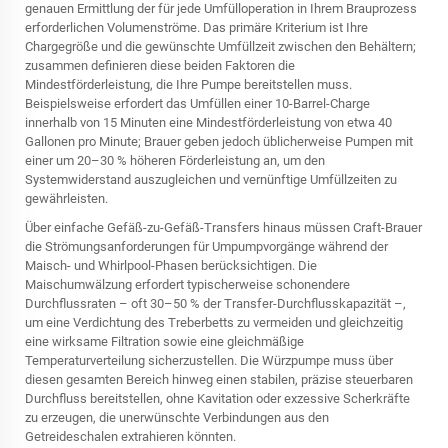
genauen Ermittlung der für jede Umfülloperation in Ihrem Brauprozess
erforderlichen Volumenströme. Das primäre Kriterium ist Ihre
Chargegröße und die gewünschte Umfüllzeit zwischen den Behältern;
zusammen definieren diese beiden Faktoren die
Mindestförderleistung, die Ihre Pumpe bereitstellen muss.
Beispielsweise erfordert das Umfüllen einer 10-Barrel-Charge
innerhalb von 15 Minuten eine Mindestförderleistung von etwa 40
Gallonen pro Minute; Brauer geben jedoch üblicherweise Pumpen mit
einer um 20–30 % höheren Förderleistung an, um den
Systemwiderstand auszugleichen und vernünftige Umfüllzeiten zu
gewährleisten.
Über einfache Gefäß-zu-Gefäß-Transfers hinaus müssen Craft-Brauer
die Strömungsanforderungen für Umpumpvorgänge während der
Maisch- und Whirlpool-Phasen berücksichtigen. Die
Maischumwälzung erfordert typischerweise schonendere
Durchflussraten – oft 30–50 % der Transfer-Durchflusskapazität –,
um eine Verdichtung des Treberbetts zu vermeiden und gleichzeitig
eine wirksame Filtration sowie eine gleichmäßige
Temperaturverteilung sicherzustellen. Die Würzpumpe muss über
diesen gesamten Bereich hinweg einen stabilen, präzise steuerbaren
Durchfluss bereitstellen, ohne Kavitation oder exzessive Scherkräfte
zu erzeugen, die unerwünschte Verbindungen aus den
Getreideschalen extrahieren könnten.