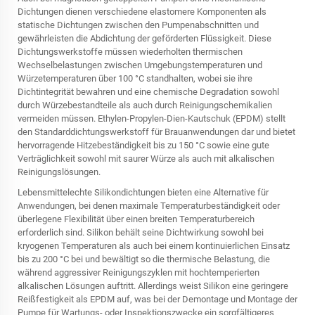
Dichtungen dienen verschiedene elastomere Komponenten als
statische Dichtungen zwischen den Pumpenabschnitten und
gewährleisten die Abdichtung der geförderten Flüssigkeit. Diese
Dichtungswerkstoffe müssen wiederholten thermischen
Wechselbelastungen zwischen Umgebungstemperaturen und
Würzetemperaturen über 100 °C standhalten, wobei sie ihre
Dichtintegrität bewahren und eine chemische Degradation sowohl
durch Würzebestandteile als auch durch Reinigungschemikalien
vermeiden müssen. Ethylen-Propylen-Dien-Kautschuk (EPDM) stellt
den Standarddichtungswerkstoff für Brauanwendungen dar und bietet
hervorragende Hitzebeständigkeit bis zu 150 °C sowie eine gute
Verträglichkeit sowohl mit saurer Würze als auch mit alkalischen
Reinigungslösungen.
Lebensmittelechte Silikondichtungen bieten eine Alternative für
Anwendungen, bei denen maximale Temperaturbeständigkeit oder
überlegene Flexibilität über einen breiten Temperaturbereich
erforderlich sind. Silikon behält seine Dichtwirkung sowohl bei
kryogenen Temperaturen als auch bei einem kontinuierlichen Einsatz
bis zu 200 °C bei und bewältigt so die thermische Belastung, die
während aggressiver Reinigungszyklen mit hochtemperierten
alkalischen Lösungen auftritt. Allerdings weist Silikon eine geringere
Reißfestigkeit als EPDM auf, was bei der Demontage und Montage der
Pumpe für Wartungs- oder Inspektionszwecke ein sorgfältigeres