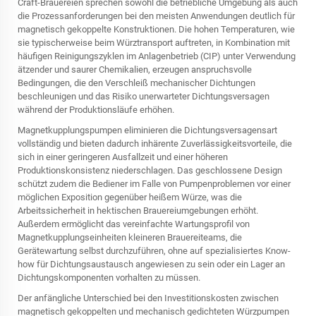
Craft-Brauereien sprechen sowohl die betriebliche Umgebung als auch
die Prozessanforderungen bei den meisten Anwendungen deutlich für
magnetisch gekoppelte Konstruktionen. Die hohen Temperaturen, wie
sie typischerweise beim Würztransport auftreten, in Kombination mit
häufigen Reinigungszyklen im Anlagenbetrieb (CIP) unter Verwendung
ätzender und saurer Chemikalien, erzeugen anspruchsvolle
Bedingungen, die den Verschleiß mechanischer Dichtungen
beschleunigen und das Risiko unerwarteter Dichtungsversagen
während der Produktionsläufe erhöhen.
Magnetkupplungspumpen eliminieren die Dichtungsversagensart
vollständig und bieten dadurch inhärente Zuverlässigkeitsvorteile, die
sich in einer geringeren Ausfallzeit und einer höheren
Produktionskonsistenz niederschlagen. Das geschlossene Design
schützt zudem die Bediener im Falle von Pumpenproblemen vor einer
möglichen Exposition gegenüber heißem Würze, was die
Arbeitssicherheit in hektischen Brauereiumgebungen erhöht.
Außerdem ermöglicht das vereinfachte Wartungsprofil von
Magnetkupplungseinheiten kleineren Brauereiteams, die
Gerätewartung selbst durchzuführen, ohne auf spezialisiertes Know-
how für Dichtungsaustausch angewiesen zu sein oder ein Lager an
Dichtungskomponenten vorhalten zu müssen.
Der anfängliche Unterschied bei den Investitionskosten zwischen
magnetisch gekoppelten und mechanisch gedichteten Würzpumpen