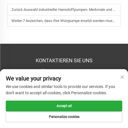
Zurück:
Auswahl industrieller Harnstoffpumpen: Merkmale und Vorteile
Weiter:
7 Anzeichen, dass Ihre Würzpumpe ersetzt werden muss: Kavitation, undichte Dichtungen und geringer Durchfluss in der Brauerei
KONTAKTIEREN SIE UNS
Telefon:
+86-13958919577
We value your privacy
Tel.:
+86-13958919577
We use cookies and similar tools to provide our services. If you
E-Mail:
[email protected]
don't want to accept all cookies, click Personalize cookies.
HINTERLASSEN SIE UNS EINE NACHRICHT
Accept all
Personalize cookies