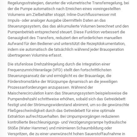
Regelungsstrategien, darunter die volumetrische Transferregelung, bei
der die Pumpe automatisch nach Erreichen eines voreingestellten
Volumens am Zielbehälter stoppt. Inline-Durchflussmesser mit
Impuls- oder analoger Ausgabe übermitteln Daten an das
Steuerungssystem, das das akkumulierte Volumen berechnet und den
Pumpenbetrieb entsprechend steuert. Diese Funktion verbessert die
Genauigkeit des Transfers, reduziert den erforderlichen manuellen
Aufwand für den Bediener und unterstützt die Rezeptdokumentation,
indem sie automatisch die tatsächlich während jeder Brauoperation
übertragenen Volumina erfasst.
Die stufenlose Drehzahlregelung durch die Integration einer
Frequenzumrichteranlage (VFD) stellt den fortschrittlichsten
Steuerungsansatz dar und ermöglicht es der Brauanlage, die
Förderstromstärke der Würzpumpe dynamisch an die jeweiligen
Prozessanforderungen anzupassen. Während der
Maischerecirculation kann das Steuerungssystem beispielsweise die
Pumpendrehzahl schrittweise erhöhen, sobald sich das Getreidebett
festigt und der Strömungswiderstand abnimmt, um so die gewünschte
Fließgeschwindigkeit durch das Getreidebett für eine optimale
Extraktion aufrechtzuerhalten. Bei Umpumpvorgängen reduzieren
kontrollierte Beschleunigungs- und Verzögerungsrampe hydraulische
Stöße (Water Hammer) und minimieren Schaumbildung oder
Verspritzen, die zu einer unerwünscht hohen Sauerstoffaufnahme in