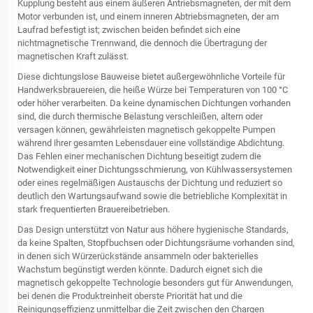
Kupplung besteht aus einem äußeren Antriebsmagneten, der mit dem
Motor verbunden ist, und einem inneren Abtriebsmagneten, der am
Laufrad befestigt ist; zwischen beiden befindet sich eine
nichtmagnetische Trennwand, die dennoch die Übertragung der
magnetischen Kraft zulässt.
Diese dichtungslose Bauweise bietet außergewöhnliche Vorteile für
Handwerksbrauereien, die heiße Würze bei Temperaturen von 100 °C
oder höher verarbeiten. Da keine dynamischen Dichtungen vorhanden
sind, die durch thermische Belastung verschleißen, altern oder
versagen können, gewährleisten magnetisch gekoppelte Pumpen
während ihrer gesamten Lebensdauer eine vollständige Abdichtung.
Das Fehlen einer mechanischen Dichtung beseitigt zudem die
Notwendigkeit einer Dichtungsschmierung, von Kühlwassersystemen
oder eines regelmäßigen Austauschs der Dichtung und reduziert so
deutlich den Wartungsaufwand sowie die betriebliche Komplexität in
stark frequentierten Brauereibetrieben.
Das Design unterstützt von Natur aus höhere hygienische Standards,
da keine Spalten, Stopfbuchsen oder Dichtungsräume vorhanden sind,
in denen sich Würzerückstände ansammeln oder bakterielles
Wachstum begünstigt werden könnte. Dadurch eignet sich die
magnetisch gekoppelte Technologie besonders gut für Anwendungen,
bei denen die Produktreinheit oberste Priorität hat und die
Reinigungseffizienz unmittelbar die Zeit zwischen den Chargen