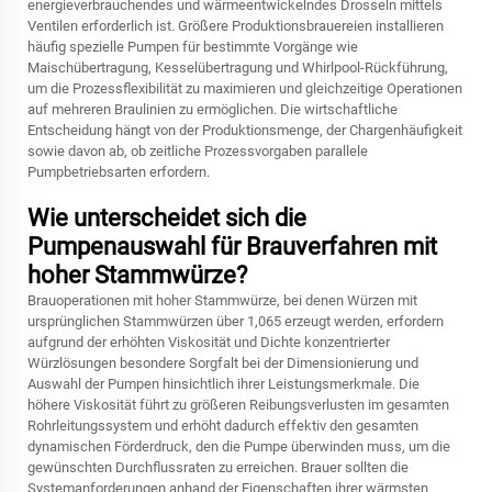
energieverbrauchendes und wärmeentwickelndes Drosseln mittels
Ventilen erforderlich ist. Größere Produktionsbrauereien installieren
häufig spezielle Pumpen für bestimmte Vorgänge wie
Maischübertragung, Kesselübertragung und Whirlpool-Rückführung,
um die Prozessflexibilität zu maximieren und gleichzeitige Operationen
auf mehreren Braulinien zu ermöglichen. Die wirtschaftliche
Entscheidung hängt von der Produktionsmenge, der Chargenhäufigkeit
sowie davon ab, ob zeitliche Prozessvorgaben parallele
Pumpbetriebsarten erfordern.
Wie unterscheidet sich die
Pumpenauswahl für Brauverfahren mit
hoher Stammwürze?
Brauoperationen mit hoher Stammwürze, bei denen Würzen mit
ursprünglichen Stammwürzen über 1,065 erzeugt werden, erfordern
aufgrund der erhöhten Viskosität und Dichte konzentrierter
Würzlösungen besondere Sorgfalt bei der Dimensionierung und
Auswahl der Pumpen hinsichtlich ihrer Leistungsmerkmale. Die
höhere Viskosität führt zu größeren Reibungsverlusten im gesamten
Rohrleitungssystem und erhöht dadurch effektiv den gesamten
dynamischen Förderdruck, den die Pumpe überwinden muss, um die
gewünschten Durchflussraten zu erreichen. Brauer sollten die
Systemanforderungen anhand der Eigenschaften ihrer wärmsten