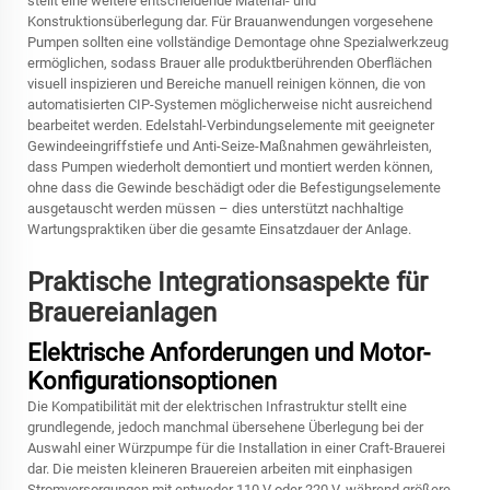
stellt eine weitere entscheidende Material- und
Konstruktionsüberlegung dar. Für Brauanwendungen vorgesehene
Pumpen sollten eine vollständige Demontage ohne Spezialwerkzeug
ermöglichen, sodass Brauer alle produktberührenden Oberflächen
visuell inspizieren und Bereiche manuell reinigen können, die von
automatisierten CIP-Systemen möglicherweise nicht ausreichend
bearbeitet werden. Edelstahl-Verbindungselemente mit geeigneter
Gewindeeingriffstiefe und Anti-Seize-Maßnahmen gewährleisten,
dass Pumpen wiederholt demontiert und montiert werden können,
ohne dass die Gewinde beschädigt oder die Befestigungselemente
ausgetauscht werden müssen – dies unterstützt nachhaltige
Wartungspraktiken über die gesamte Einsatzdauer der Anlage.
Praktische Integrationsaspekte für
Brauereianlagen
Elektrische Anforderungen und Motor-
Konfigurationsoptionen
Die Kompatibilität mit der elektrischen Infrastruktur stellt eine
grundlegende, jedoch manchmal übersehene Überlegung bei der
Auswahl einer Würzpumpe für die Installation in einer Craft-Brauerei
dar. Die meisten kleineren Brauereien arbeiten mit einphasigen
Stromversorgungen mit entweder 110 V oder 220 V, während größere