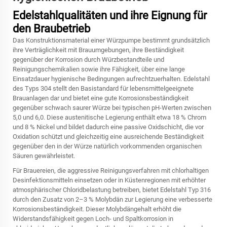
Edelstahlqualitäten und ihre Eignung für
den Braubetrieb
Das Konstruktionsmaterial einer Würzpumpe bestimmt grundsätzlich
ihre Verträglichkeit mit Brauumgebungen, ihre Beständigkeit
gegenüber der Korrosion durch Würzbestandteile und
Reinigungschemikalien sowie ihre Fähigkeit, über eine lange
Einsatzdauer hygienische Bedingungen aufrechtzuerhalten. Edelstahl
des Typs 304 stellt den Basistandard für lebensmittelgeeignete
Brauanlagen dar und bietet eine gute Korrosionsbeständigkeit
gegenüber schwach saurer Würze bei typischen pH-Werten zwischen
5,0 und 6,0. Diese austenitische Legierung enthält etwa 18 % Chrom
und 8 % Nickel und bildet dadurch eine passive Oxidschicht, die vor
Oxidation schützt und gleichzeitig eine ausreichende Beständigkeit
gegenüber den in der Würze natürlich vorkommenden organischen
Säuren gewährleistet.
Für Brauereien, die aggressive Reinigungsverfahren mit chlorhaltigen
Desinfektionsmitteln einsetzen oder in Küstenregionen mit erhöhter
atmosphärischer Chloridbelastung betreiben, bietet Edelstahl Typ 316
durch den Zusatz von 2–3 % Molybdän zur Legierung eine verbesserte
Korrosionsbeständigkeit. Dieser Molybdängehalt erhöht die
Widerstandsfähigkeit gegen Loch- und Spaltkorrosion in