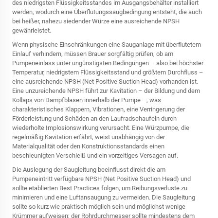
des niedrigsten Flüssigkeitsstandes im Ausgangsbehälter installiert
werden, wodurch eine Überflutungssaugbedingung entsteht, die auch
bei heißer, nahezu siedender Würze eine ausreichende NPSH
gewährleistet.
Wenn physische Einschränkungen eine Sauganlage mit überflutetem
Einlauf verhindern, müssen Brauer sorgfältig prüfen, ob am
Pumpeneinlass unter ungünstigsten Bedingungen – also bei höchster
Temperatur, niedrigstem Flüssigkeitsstand und größtem Durchfluss –
eine ausreichende NPSH (Net Positive Suction Head) vorhanden ist.
Eine unzureichende NPSH führt zur Kavitation – der Bildung und dem
Kollaps von Dampfblasen innerhalb der Pumpe –, was
charakteristisches Klappern, Vibrationen, eine Verringerung der
Förderleistung und Schäden an den Laufradschaufeln durch
wiederholte Implosionswirkung verursacht. Eine Würzpumpe, die
regelmäßig Kavitation erfährt, weist unabhängig von der
Materialqualität oder den Konstruktionsstandards einen
beschleunigten Verschleiß und ein vorzeitiges Versagen auf.
Die Auslegung der Saugleitung beeinflusst direkt die am
Pumpeneintritt verfügbare NPSH (Net Positive Suction Head) und
sollte etablierten Best Practices folgen, um Reibungsverluste zu
minimieren und eine Luftansaugung zu vermeiden. Die Saugleitung
sollte so kurz wie praktisch möglich sein und möglichst wenige
Krümmer aufweisen; der Rohrdurchmesser sollte mindestens dem