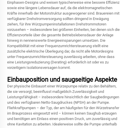
Einphasen-Designs und weisen typischerweise eine bessere Effizienz
sowie eine längere Lebensdauer auf, da die elektromagnetischen
Kräfte innerhalb der Motorstruktur ausgewogener sind. Brauereien mit
verfügbarer Drehstromversorgung sollten dringend in Erwägung
ziehen, für ihre Würzpumpeninstallationen Drehstrommotoren
vorzusehen – insbesondere bei größeren Einheiten, bei denen sich die
Effizienzvorteile über die gesamte Betriebslebensdauer der Anlage
hinweg in nennenswerte Energieeinsparungen umsetzen. Die
Kompatibilität mit einer Frequenzumrichtersteuerung stellt eine
zusätzliche elektrische Überlegung dar, da nicht alle Motordesigns
unter Frequenzumrichtersteuerung zuverlässig arbeiten, ohne dass
eine Leistungsreduzierung (Derating) erforderlich ist oder es zu
vorzeitigem Isolationsversagen kommt.
Einbauposition und saugseitige Aspekte
Der physische Einbauort einer Würzepumpe relativ zu den Behältern,
die sie versorgt, beeinflusst maßgeblich Zuverlässigkeit und
Leistungsfähigkeit – insbesondere hinsichtlich der Saugbedingungen
und des verfügbaren Netto-Saugdruckes (NPSH) an der Pumpe.
Fliehkraftpumpen – der Typ, der am häufigsten für den Würzetransfer
im Brauprozess eingesetzt wird – können keinen Saughub erzeugen
und benötigen am Einlass einen positiven Druck, um zuverlässig und
ohne Kavitation zu arbeiten. Idealerweise sollte die Pumpe unterhalb