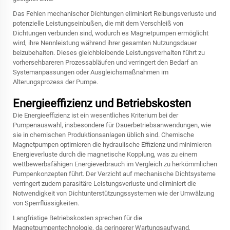
Das Fehlen mechanischer Dichtungen eliminiert Reibungsverluste und
potenzielle Leistungseinbußen, die mit dem Verschleiß von
Dichtungen verbunden sind, wodurch es Magnetpumpen ermöglicht
wird, ihre Nennleistung während ihrer gesamten Nutzungsdauer
beizubehalten. Dieses gleichbleibende Leistungsverhalten führt zu
vorhersehbareren Prozessabläufen und verringert den Bedarf an
Systemanpassungen oder Ausgleichsmaßnahmen im
Alterungsprozess der Pumpe.
Energieeffizienz und Betriebskosten
Die Energieeffizienz ist ein wesentliches Kriterium bei der
Pumpenauswahl, insbesondere für Dauerbetriebsanwendungen, wie
sie in chemischen Produktionsanlagen üblich sind. Chemische
Magnetpumpen optimieren die hydraulische Effizienz und minimieren
Energieverluste durch die magnetische Kopplung, was zu einem
wettbewerbsfähigen Energieverbrauch im Vergleich zu herkömmlichen
Pumpenkonzepten führt. Der Verzicht auf mechanische Dichtsysteme
verringert zudem parasitäre Leistungsverluste und eliminiert die
Notwendigkeit von Dichtunterstützungssystemen wie der Umwälzung
von Sperrflüssigkeiten.
Langfristige Betriebskosten sprechen für die
Magnetpumpentechnologie, da geringerer Wartungsaufwand,