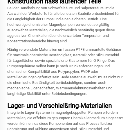
Konstruktion nass laufender Teile
Bei der Handhabung von Schwefelsäure und Salpetersäure ist die
Auswahl der Werkstoffe für alle benetzten Bauteile entscheidend für
die Langlebigkeit der Pumpe und einen sicheren Betrieb. Eine
hochwertige
chemischer Magnetpumpen
verwendet sorgfältig
ausgewählte Materialien, die nachweislich beständig gegen diese
aggressiven Chemikalien über die erwarteten Temperatur- und
Konzentrationsbereiche hinweg sind.
Häufig verwendete Materialien umfassen PTFE-ummantelte Gehäuse
für maximale chemische Beständigkeit, Keramik oder Siliciumcarbid
für Lagerflächen sowie spezialisierte Elastomere für O-Ringe. Das
Pumpengehäuse selbst kann je nach Druckanforderungen und
chemischer Kompatibilität aus Polypropylen, PVDF oder
Metalllegierungen gefertigt sein. Jede Materialauswahl muss nicht nur
die chemische Beständigkeit berücksichtigen, sondern auch
mechanische Eigenschaften, Wärmeausdehnungsverhalten und
langfristige Stabilität unter Betriebsbedingungen.
Lager- und Verschleißring-Materialien
Integrierte Lager-Systeme in magnetgekoppelten Pumpen erfordern
Materialien, die effektiv im gepumpten Chemikalienmedium eingesetzt
werden können, da diese Komponenten auf das Prozessfluid zur
Schmierung und Kühlung angewiesen sind. Siliciumcarbid und