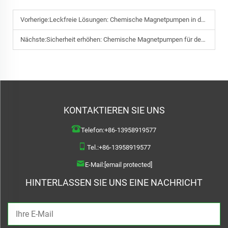
Vorherige:
Leckfreie Lösungen: Chemische Magnetpumpen in der Galvanik und Filtration
Nächste:
Sicherheit erhöhen: Chemische Magnetpumpen für den Umgang mit korrosiven Flüssigkeiten
KONTAKTIEREN SIE UNS
Telefon:
+86-13958919577
Tel.:
+86-13958919577
E-Mail:
[email protected]
HINTERLASSEN SIE UNS EINE NACHRICHT