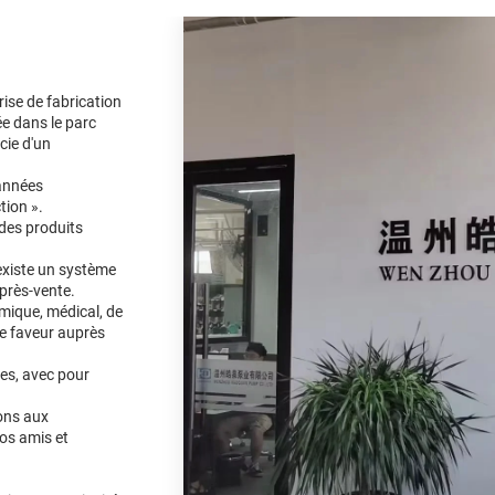
ise de fabrication
ée dans le parc
cie d'un
 années
tion ».
 des produits
 existe un système
après-vente.
mique, médical, de
de faveur auprès
tes, avec pour
ons aux
os amis et