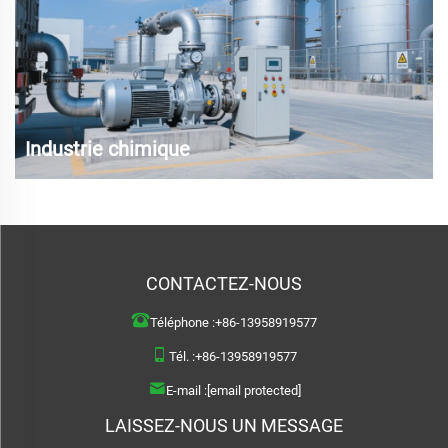
Industrie chimique
Industrie du carbonate de sodium (production de produits chimiques
secondaires, par exemple, acide chlorhydrique, acide hypochloreux) ;
Production de l'industrie chimique : fluorure, engrais chimique ;
circulation de liquide réactif dans les tours d'absorption gazeuse,
CONTACTEZ-NOUS
extraction de graisse (en utilisant de l'acide sulfurique) ;
Téléphone :
+86-13958919577
Tél. :
+86-13958919577
E-mail :
[email protected]
LAISSEZ-NOUS UN MESSAGE