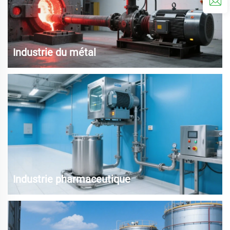
Industrie du métal
Équipements de traitement de membrane d'alumine ; Dégraissage et
cornichon dans le filage et le laminage ; Dégraissage et cornichon
avant peinture automobile ; Production d'oxyde de titane, d'éléments
rares, etc.
Industrie pharmaceutique
Production de phosphores (EL, Matériau Électroluminescent) pour les
semi-conducteurs, pesticides, médicaments et agents de traitement
de l'eau.