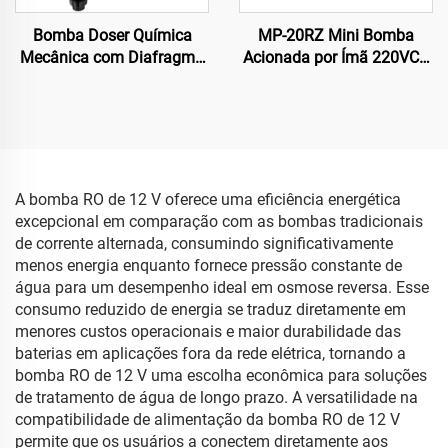
Bomba Doser Química
MP-20RZ Mini Bomba
Mecânica com Diafragma
Acionada por Ímã 220VCA
Anti-corrosiva para Altas
Bomba Magnética para
Aplicações
Circulação de Água para
Indústria Química com
Fonte de Alimentação do
Motor por Teoria
Centrífuga
A bomba RO de 12 V oferece uma eficiência energética
excepcional em comparação com as bombas tradicionais
de corrente alternada, consumindo significativamente
menos energia enquanto fornece pressão constante de
água para um desempenho ideal em osmose reversa. Esse
consumo reduzido de energia se traduz diretamente em
menores custos operacionais e maior durabilidade das
baterias em aplicações fora da rede elétrica, tornando a
bomba RO de 12 V uma escolha econômica para soluções
de tratamento de água de longo prazo. A versatilidade na
compatibilidade de alimentação da bomba RO de 12 V
permite que os usuários a conectem diretamente aos