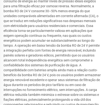
consumo de energia ao manter níveis de pressão ideais exigidos
para uma filtração eficaz por osmose reversa. Normalmente, a
bomba RO de 24 V consome 30–50% menos energia do que
unidades comparáveis alimentadas em corrente alternada (CA), o
que se traduz em reduções significativas nas despesas mensais
com eletricidade para usuários residenciais e comerciais. Essa
eficiência torna-se particularmente valiosa em aplicações que
exigem operação contínua ou frequente, nas quais os custos
energéticos podem acumular-se substancialmente ao longo do
tempo. A operação em baixa tensão da bomba RO de 24 V permite
a integração perfeita com fontes de energia renovável, incluindo
painéis solares e geradores eólicos, permitindo que os usuários
alcancem total independência energética sem comprometer a
confiabilidade dos sistemas de purificação de água. A
compatibilidade com baterias amplia ainda mais a relação custo-
benefício da bomba RO de 24 V, pois os usuários podem armazenar
energia renovável excedente e operar seus sistemas de filtração de
água durante os períodos de pico tarifário ou em caso de
interrupções no fornecimento elétrico, sem interrupções. A carga
elétrica reduzida também minimiza o estresse sobre os sistemas e
fiações elétricas, potencialmente prolongando a vida útil dos
componentes relacionados e reduzindo os custos de manutenção.