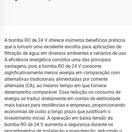
16/19LPM 110/220v para
110/220V Mais Vendida
Solvente Químico
Bomba Centrífuga
Acionada por Magneto
para Sistema de
Refrigeração 11/12 L/min
OEM
A bomba RO de 24 V oferece inúmeros benefícios práticos
que a tornam uma excelente escolha para aplicações de
filtração de água em diversos ambientes e cenários de uso.
A eficiência energética constitui uma das principais
vantagens, pois a bomba RO de 24 V consome
significativamente menos energia em comparação com
alternativas tradicionais alimentadas por corrente
alternada (CA), ao mesmo tempo em que fornece
desempenho comparável. Essa redução no consumo de
energia se traduz diretamente em contas de eletricidade
mais baixas para residências e empresas, proporcionando
economias de custo a longo prazo que justificam o
investimento inicial. A operação em baixa tensão da
bomba RO de 24 V aumenta a segurança durante os
procedimentos de instalação e manutenção, reduzindo o