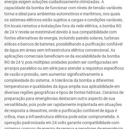
energia exigem soluções cuidadosamente otimizadas. A
capacidade da bomba de funcionar com níveis de tensão variáveis
torna-a ideal para ambientes automotivos e marítimos, nos quais
os sistemas elétricos estão sujeitos a cargas e condições variáveis.
Em locais remotos e instalações fora da rede elétrica, a bomba RO
de 24 V revela-se inestimável devido à sua compatibilidade com
fontes alternativas de energia, incluindo painéis solares, turbinas
eólicas e bancos de baterias, possibilitando a purificação confiável
de água em áreas sem infraestrutura elétrica convencional. As
aplicações comerciais beneficiam-se da escalabilidade da bomba
RO de 24 V, pois múltiplas unidades podem ser configuradas em
arranjos paralelos ou em série para atender a requisitos específicos
de vazão e pressão, sem aumentar significativamente a
complexidade do sistema. A tolerância da bomba a diferentes
temperaturas e qualidades da água amplia sua aplicabilidade em
diversas regiões geográficas e tipos de fontes hídricas. Cenários de
preparação para emergências destacam outro aspecto de sua
versatilidade, pois pode ser rapidamente implantada em situações
de resposta a desastres, onde a purificação confiável de água é
crítica, mas a infraestrutura elétrica pode estar comprometida. A
operação padronizada em 24 volts garante compatibilidade com
sistemas comuns de energia de reserva e geradores de emergência