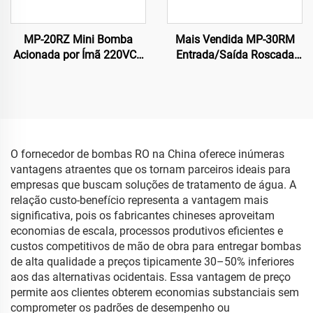
MP-20RZ Mini Bomba
Mais Vendida MP-30RM
Acionada por Ímã 220VCA
Entrada/Saída Roscada
Bomba Magnética para
3/4 Polegadas Bomba
Circulação de Água para
Magnética Elétrica em PP
Indústria Química com
Resistente a Produtos
Fonte de Alimentação do
Químicos para Solventes
Motor por Teoria
Químicos em Usinagem
Centrífuga
O fornecedor de bombas RO na China oferece inúmeras
vantagens atraentes que os tornam parceiros ideais para
empresas que buscam soluções de tratamento de água. A
relação custo-benefício representa a vantagem mais
significativa, pois os fabricantes chineses aproveitam
economias de escala, processos produtivos eficientes e
custos competitivos de mão de obra para entregar bombas
de alta qualidade a preços tipicamente 30–50% inferiores
aos das alternativas ocidentais. Essa vantagem de preço
permite aos clientes obterem economias substanciais sem
comprometer os padrões de desempenho ou