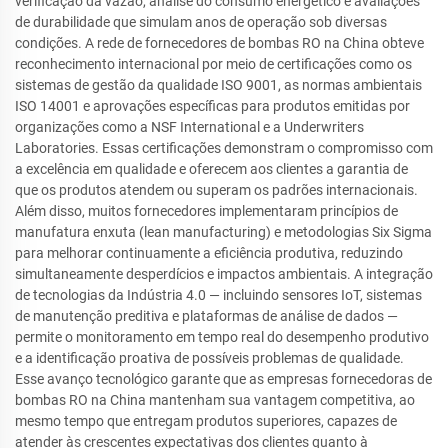
verificação da vazão, análise do consumo energético e avaliações
de durabilidade que simulam anos de operação sob diversas
condições. A rede de fornecedores de bombas RO na China obteve
reconhecimento internacional por meio de certificações como os
sistemas de gestão da qualidade ISO 9001, as normas ambientais
ISO 14001 e aprovações específicas para produtos emitidas por
organizações como a NSF International e a Underwriters
Laboratories. Essas certificações demonstram o compromisso com
a excelência em qualidade e oferecem aos clientes a garantia de
que os produtos atendem ou superam os padrões internacionais.
Além disso, muitos fornecedores implementaram princípios de
manufatura enxuta (lean manufacturing) e metodologias Six Sigma
para melhorar continuamente a eficiência produtiva, reduzindo
simultaneamente desperdícios e impactos ambientais. A integração
de tecnologias da Indústria 4.0 — incluindo sensores IoT, sistemas
de manutenção preditiva e plataformas de análise de dados —
permite o monitoramento em tempo real do desempenho produtivo
e a identificação proativa de possíveis problemas de qualidade.
Esse avanço tecnológico garante que as empresas fornecedoras de
bombas RO na China mantenham sua vantagem competitiva, ao
mesmo tempo que entregam produtos superiores, capazes de
atender às crescentes expectativas dos clientes quanto à