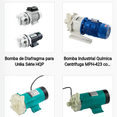
Bomba de Diafragma para
Bomba Industrial Química
Uréia Série HQP
Centrífuga MPH-423 com
Cabeça em PVDF para
Líquidos Agressivos em
Processamento