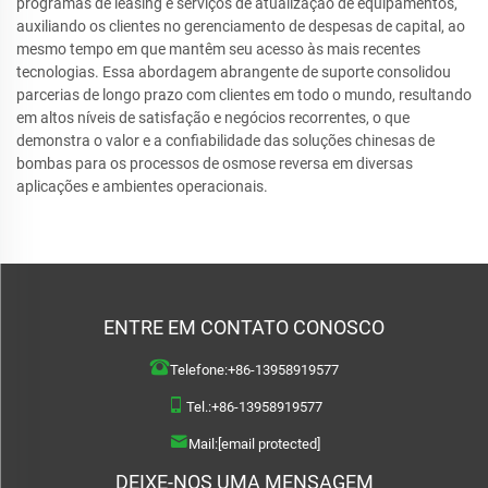
programas de leasing e serviços de atualização de equipamentos,
auxiliando os clientes no gerenciamento de despesas de capital, ao
mesmo tempo em que mantêm seu acesso às mais recentes
tecnologias. Essa abordagem abrangente de suporte consolidou
parcerias de longo prazo com clientes em todo o mundo, resultando
em altos níveis de satisfação e negócios recorrentes, o que
demonstra o valor e a confiabilidade das soluções chinesas de
bombas para os processos de osmose reversa em diversas
aplicações e ambientes operacionais.
ENTRE EM CONTATO CONOSCO
Telefone:
+86-13958919577
Tel.:
+86-13958919577
Mail:
[email protected]
DEIXE-NOS UMA MENSAGEM