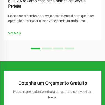
guia 2026: Como Escolher a Bomba de Cerveja
Perfeita
Selecionar a bomba de cerveja certa é crucial para qualquer
operação de cervejaria, seja você administrando uma
cervejaria comercial ou montando um sistema caseiro de
cervejamento. A bomba de cerveja adequada garante taxas
Ver Mais
de fluxo consistentes, mantém a qualidade do produto e
oferece confiabilidade...
Obtenha um Orçamento Gratuito
Nosso representante entrará em contato com você em
breve.