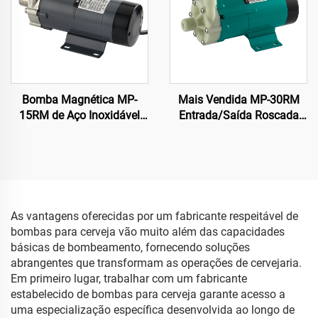
Bomba Magnética MP-
Mais Vendida MP-30RM
15RM de Aço Inoxidável
Entrada/Saída Roscada
220V/110V Grau
3/4 Polegadas Bomba
Alimentício para Cerveja
Magnética Elétrica em PP
Artesanal
Resistente a Produtos
Químicos para Solventes
Químicos em Usinagem
As vantagens oferecidas por um fabricante respeitável de
bombas para cerveja vão muito além das capacidades
básicas de bombeamento, fornecendo soluções
abrangentes que transformam as operações de cervejaria.
Em primeiro lugar, trabalhar com um fabricante
estabelecido de bombas para cerveja garante acesso a
uma especialização específica desenvolvida ao longo de