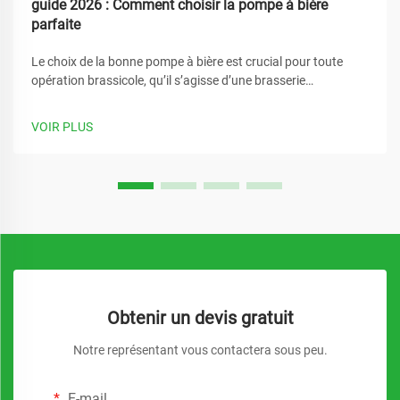
guide 2026 : Comment choisir la pompe à bière
parfaite
Le choix de la bonne pompe à bière est crucial pour toute
opération brassicole, qu’il s’agisse d’une brasserie
commerciale ou d’un système de brassage domestique. La
pompe à bière adaptée garantit des débits constants,
VOIR PLUS
préserve la qualité du produit et assure une fiabilité...
Obtenir un devis gratuit
Notre représentant vous contactera sous peu.
E-mail