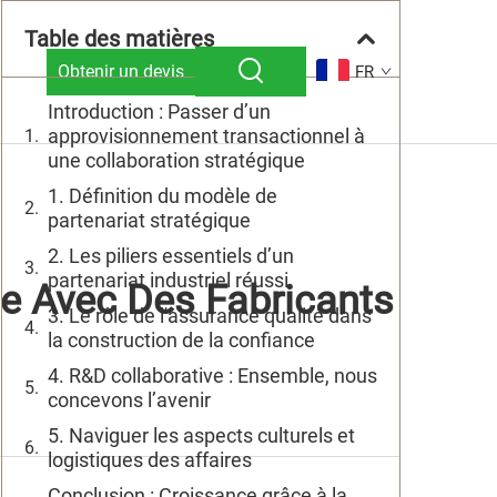
Table des matières
Obtenir un devis
FR
Introduction : Passer d’un
approvisionnement transactionnel à
une collaboration stratégique
1. Définition du modèle de
partenariat stratégique
2. Les piliers essentiels d’un
partenariat industriel réussi
me Avec Des Fabricants
3. Le rôle de l'assurance qualité dans
la construction de la confiance
4. R&D collaborative : Ensemble, nous
concevons l’avenir
5. Naviguer les aspects culturels et
logistiques des affaires
Conclusion : Croissance grâce à la