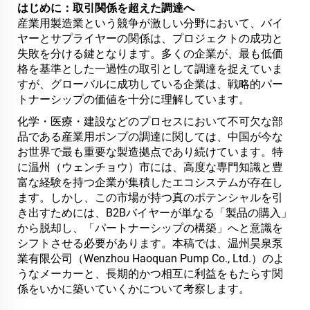
はじめに：取引関係を超えた調達へ
産業用製造業という競争が激しい分野において、バイ
ヤーとサプライヤーの関係は、プロジェクトの成功と
失敗を分ける鍵となります。多くの企業が、最も低価
格を基準とした一過性の取引として調達を捉えていま
すが、グローバルに成功している企業は、戦略的パー
トナーシップの価値を十分に理解しています。
化学・医療・建設などのプロセスにおいて不可欠な部
品である産業用ポンプの調達に関しては、中国が今な
お世界で最も重要な製造拠点であり続けています。特
に温州（ウェンチョウ）市には、高度な専門知識と豊
富な経験を持つ企業が集積したエコシステムが存在し
ます。しかし、この市場が持つ真のポテンシャルを引
き出すためには、B2Bバイヤーが単なる「製品の購入」
から脱却し、「パートナーシップの構築」へと意識を
シフトさせる必要があります。本稿では、温州昊泉泵
業有限公司（Wenzhou Haoquan Pump Co., Ltd.）のよ
うなメーカーと、長期的かつ相互に利益をもたらす関
係をいかに築いていくかについて考察します。