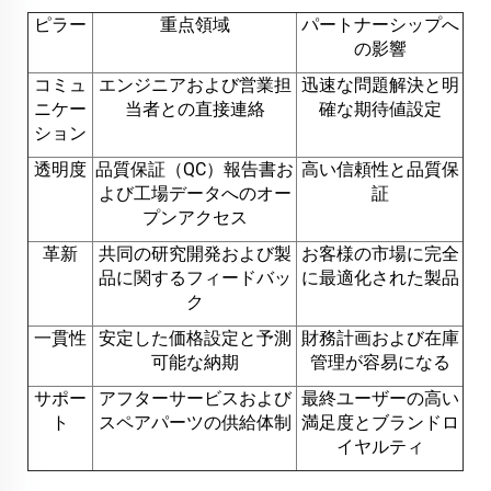
ピラー
重点領域
パートナーシップへ
の影響
コミュ
エンジニアおよび営業担
迅速な問題解決と明
ニケー
当者との直接連絡
確な期待値設定
ション
透明度
品質保証（QC）報告書お
高い信頼性と品質保
よび工場データへのオー
証
プンアクセス
革新
共同の研究開発および製
お客様の市場に完全
品に関するフィードバッ
に最適化された製品
ク
一貫性
安定した価格設定と予測
財務計画および在庫
可能な納期
管理が容易になる
サポー
アフターサービスおよび
最終ユーザーの高い
ト
スペアパーツの供給体制
満足度とブランドロ
イヤルティ