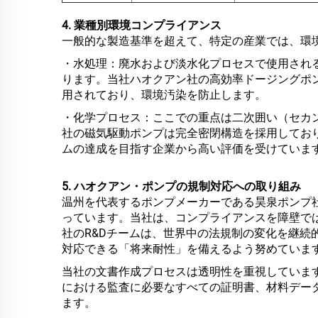
4. 業種別環境コンプライアンス
一般的な製造基準を超えて、特定の産業では、環
・水処理：廃水および淡水化プロセスで使用され
ります。当社ハオクアン社の高効率ドージングポ
用されており、環境汚染を防止します。
・化学プロセス：ここでの重点は二次囲い（セカ
社の磁気駆動ポンプは完全密閉構造を採用しており、
ムの達成を目指す企業から高い評価を受けていま
5. ハオクアン・ポンプの規制対応への取り組み
温州を代表するポンプメーカーである昊泉ポンプ
っています。当社は、コンプライアンスを障壁で
社のR&Dチームは、世界中の法規制の変化を継続
対応できる「将来耐性」を備えるよう努めていま
当社の文書作成プロセスは透明性を重視していま
における監査に必要なすべての証明書、材料デー
ます。