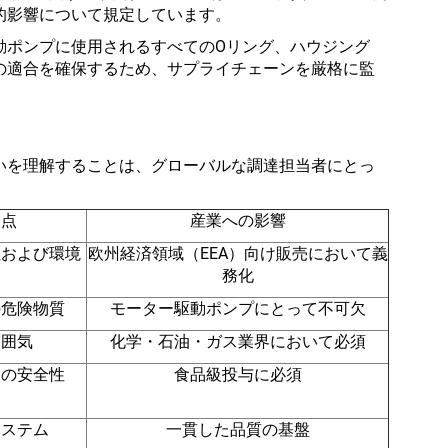
的影響について規定しています。
動ポンプに使用されるすべてのOリング、ハウジング
の適合を確保するため、サプライチェーンを厳格に監
いを理解することは、グローバルな調達担当者にとっ
焦点
産業への影響
性および環境
欧州経済領域（EEA）向け販売において義
慮
務化
の危険物質
モーター駆動ポンプにとって不可欠
雰囲気
化学・石油・ガス業界において必須
水の安全性
食品級投与に必須
システム
一貫した品質の基盤