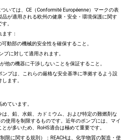
、CE（Conformité Européenne）マークの表
製品が適用される欧州の健康・安全・環境保護に関す
です。
れます：
よびその可動部の機械的安全性を確保すること。
ポンプに対して適用されます。
部品が他の機器に干渉しないことを保証すること。
ムポンプは、これらの厳格な安全基準に準拠するよう設
けします。
高めています。
指令は、鉛、水銀、カドミウム、および特定の難燃剤な
質の使用を制限するものです。近年のポンプには、マイ
とが多いため、RoHS適合は極めて重要です。
び制限に関する規則）：REACHは、化学物質の製造・使