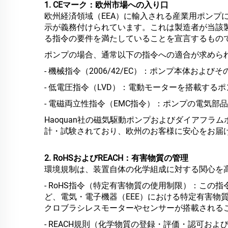
1. CEマーク：欧州市場への入り口
欧州経済領域（EEA）に輸入される産業用ポンプについては
示が義務付けられています。これは製造者が当該
る指令の要件を満たしていることを宣言するもの
ポンプの場合、通常以下の指令への適合が求めら
- 機械指令（2006/42/EC）：ポンプ本体お
- 低電圧指令（LVD）：電動モーターを搭載する
- 電磁両立性指令（EMC指令）：ポンプの電気
Haoquan社の磁気駆動ポンプおよびダイアフラ
計・試験されており、欧州のお客様に安心をお届
2. RoHSおよびREACH：有害物質の管理
環境規制は、装置自体の化学組成に対する関心を
- RoHS指令（特定有害物質の使用制限）：この
ど、電気・電子機器（EEE）における特定有害物
クロブラシレスモーターやセンサーが搭載されるこ
- REACH規則（化学物質の登録・評価・認可およ