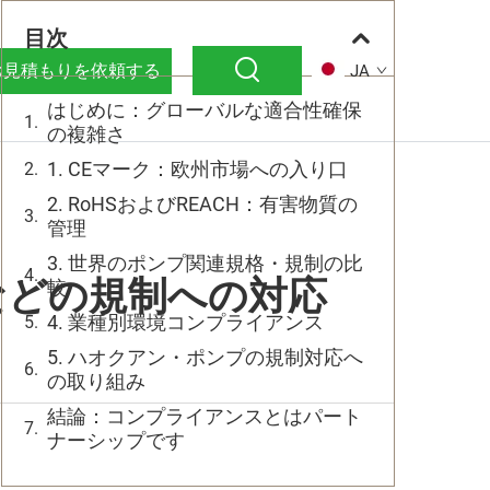
目次
お見積もりを依頼する
JA
はじめに：グローバルな適合性確保
の複雑さ
1. CEマーク：欧州市場への入り口
2. RoHSおよびREACH：有害物質の
管理
3. 世界のポンプ関連規格・規制の比
などの規制への対応
較
4. 業種別環境コンプライアンス
5. ハオクアン・ポンプの規制対応へ
の取り組み
結論：コンプライアンスとはパート
ナーシップです