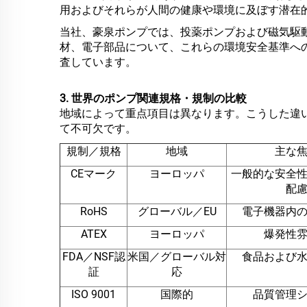
用およびそれらが人間の健康や環境に及ぼす潜在
当社、豪泉ポンプでは、投薬ポンプおよび磁気駆
材、電子部品について、これらの環境安全基準へ
査しています。
3. 世界のポンプ関連規格・規制の比較
地域によって重点項目は異なります。こうした違
て不可欠です。
規制／規格
地域
主な
CEマーク
ヨーロッパ
一般的な安全
配
RoHS
グローバル／EU
電子機器内
ATEX
ヨーロッパ
爆発性
FDA／NSF認
米国／グローバル対
食品および
証
応
ISO 9001
国際的
品質管理