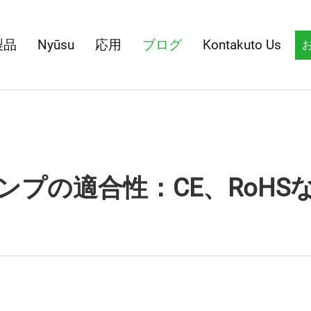
製品
Nyūsu
応用
ブログ
Kontakuto Us
ンプの適合性：CE、RoHS