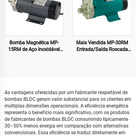
Bomba Magnética MP-
Mais Vendida MP-30RM
15RM de Aço Inoxidável
Entrada/Saída Roscada
220V/110V Grau
3/4 Polegadas Bomba
Alimentício para Cerveja
Magnética Elétrica em PP
Artesanal
Resistente a Produtos
Químicos para Solventes
Químicos em Usinagem
As vantagens oferecidas por um fabricante respeitável de
bombas BLDC geram valor substancial para os clientes em
múltiplas dimensões operacionais. A eficiência energética
representa o benefício mais significativo, com os produtos
de fabricantes de bombas BLDC consumindo tipicamente
30–50% menos energia em comparação com alternativas
convencionais. Essa eficiência se traduz diretamente em