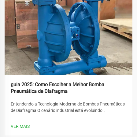
guia 2025: Como Escolher a Melhor Bomba
Pneumática de Diafragma
Entendendo a Tecnologia Moderna de Bombas Pneumáticas
de Diafragma O cenário industrial está evoluindo
rapidamente, e no seu centro está o papel crucial dos
sistemas de transferência de fluidos. A bomba pneumática
VER MAIS
de diafragma destaca-se como uma solução versátil que
revolucionou...