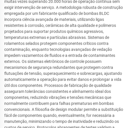
muitas vezes superando 20.000 horas de operação contínua sem
exigir intervenção de serviço. A metodologia robusta de construção
empregada por um fabricante qualificado de bombas BLDC
incorpora ciência avançada de materiais, utilizando ligas
resistentes à corrosão, cerâmicas de alta qualidade e polímeros
projetados para suportar produtos químicos agressivos,
temperaturas extremas e partículas abrasivas. Sistemas de
rolamentos selados protegem componentes críticos contra
contaminação, enquanto tecnologias avançadas de vedação
impedem vazamentos de fluidos e a entrada de contaminantes
externos. Os sistemas eletrônicos de controle possuem
mecanismos de segurança redundantes que protegem contra
flutuações de tensão, superaquecimento e sobrecargas, ajustando
automaticamente a operação para evitar danos e prolongar a vida
útil dos componentes. Processos de fabricação de qualidade
asseguram tolerâncias consistentes e alinhamento ideal dos
componentes, reduzindo vibrações e tensões mecânicas que
normalmente contribuem para falhas prematuras em bombas
convencionais. A filosofia de design modular permite a substituição
fácil de componentes quando, eventualmente, for necessária a
manutenção, minimizando o tempo de inatividade e reduzindo os
custos de serviço. Protocolos abrangentes de testes validam a