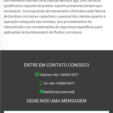
normalmente mantém uma rede de serviços ágil, com técnicos
qualificados capazes de prestar suporte presencial sempre que
necessário. Os programas de treinamento oferecidos pela fábrica
de bombas corrosivas capacitam o pessoal dos clientes quanto à
operação adequada das bombas, aos procedimentos de
manutenção e às considerações de segurança específicas para
aplicações de bombeamento de fluidos corrosivos.
ENTRE EM CONTATO CONOSCO
Telefone:
+86-13958919577
Tel.:
+86-13958919577
Mail:
[email protected]
DEIXE-NOS UMA MENSAGEM