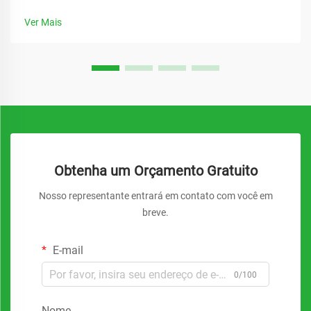
de instalações e especialistas em compras em diversos
setores da manufatura. Uma bomba diafragma pneumática
Ver Mais
representa uma das soluções mais confiáveis e versáteis...
Obtenha um Orçamento Gratuito
Nosso representante entrará em contato com você em
breve.
E-mail
0/100
Nome