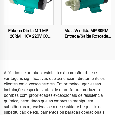
Fábrica Direta MD MP-
Mais Vendida MP-30RM
20RM 110V 220V CC
Entrada/Saída Roscada
Bomba Magnética
3/4 Polegadas Bomba
Acionada para
Magnética Elétrica em PP
Transferência de Ácido/
Resistente a Produtos
Óleo para Processador de
Químicos para Solventes
Placa CTP
Químicos em Usinagem
A fábrica de bombas resistentes à corrosão oferece
vantagens significativas que beneficiam diretamente os
clientes em diversos setores. Em primeiro lugar, essas
instalações especializadas de manufatura produzem
bombas com propriedades excepcionais de resistência
química, permitindo que as empresas manipulem
substâncias agressivas sem necessidade frequente de
substituição de equipamentos ou paradas operacionais