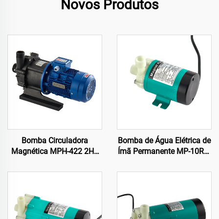
Novos Produtos
Bomba Circuladora
Bomba de Água Elétrica de
Magnética MPH-422 2HP
Ímã Permanente MP-10RM
Versão em PP Alta
110/220V Mais Vendida
Potência 380V 400 L/min
Bomba Centrífuga
23 Metros Bomba para
Acionada por Magneto
Água Salgada e Química
para Sistema de
para Barco
Refrigeração 11/12 L/min
OEM