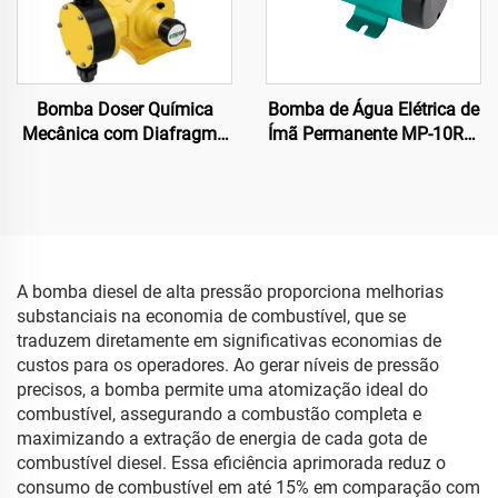
Bomba Doser Química
Bomba de Água Elétrica de
Mecânica com Diafragma
Ímã Permanente MP-10RM
Anti-corrosiva para Altas
110/220V Mais Vendida
Aplicações
Bomba Centrífuga
Acionada por Magneto
para Sistema de
Refrigeração 11/12 L/min
OEM
A bomba diesel de alta pressão proporciona melhorias
substanciais na economia de combustível, que se
traduzem diretamente em significativas economias de
custos para os operadores. Ao gerar níveis de pressão
precisos, a bomba permite uma atomização ideal do
combustível, assegurando a combustão completa e
maximizando a extração de energia de cada gota de
combustível diesel. Essa eficiência aprimorada reduz o
consumo de combustível em até 15% em comparação com