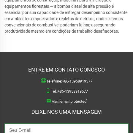
equipamentos de construção, máquinas para mineração e
equipamentos florestais — a bomba diesel de alta pressão é
essencial por sua capacidade de entregar desempenho consistente
em ambientes empoeirados e repletos de detritos, onde sistemas
convencionais de combustível poderiam falhar, assegurando
produtividade mesmo em condições de trabalho desafiadoras.
ENTRE EM CONTATO CONOSCO
Telefone:
+86-13958919577
Tel.:
+86-13958919577
Mail:
[email protected]
DEIXE-NOS UMA MENSAGEM