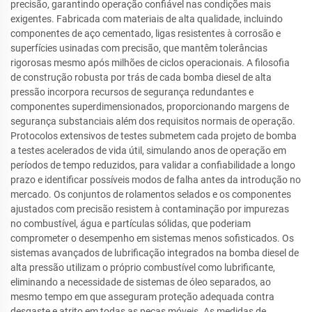
precisão, garantindo operação confiável nas condições mais
exigentes. Fabricada com materiais de alta qualidade, incluindo
componentes de aço cementado, ligas resistentes à corrosão e
superfícies usinadas com precisão, que mantêm tolerâncias
rigorosas mesmo após milhões de ciclos operacionais. A filosofia
de construção robusta por trás de cada bomba diesel de alta
pressão incorpora recursos de segurança redundantes e
componentes superdimensionados, proporcionando margens de
segurança substanciais além dos requisitos normais de operação.
Protocolos extensivos de testes submetem cada projeto de bomba
a testes acelerados de vida útil, simulando anos de operação em
períodos de tempo reduzidos, para validar a confiabilidade a longo
prazo e identificar possíveis modos de falha antes da introdução no
mercado. Os conjuntos de rolamentos selados e os componentes
ajustados com precisão resistem à contaminação por impurezas
no combustível, água e partículas sólidas, que poderiam
comprometer o desempenho em sistemas menos sofisticados. Os
sistemas avançados de lubrificação integrados na bomba diesel de
alta pressão utilizam o próprio combustível como lubrificante,
eliminando a necessidade de sistemas de óleo separados, ao
mesmo tempo em que asseguram proteção adequada contra
desgaste e atrito em todas as peças móveis. As medidas de