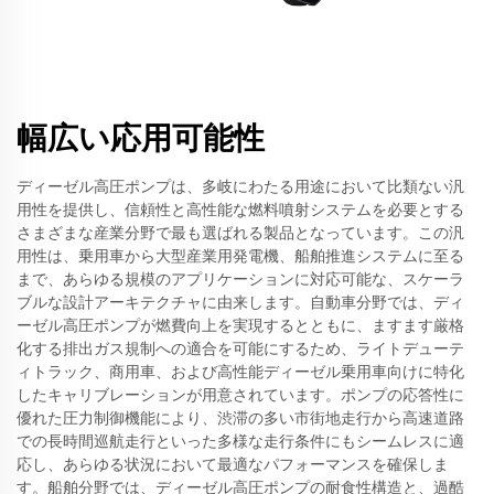
幅広い応用可能性
ディーゼル高圧ポンプは、多岐にわたる用途において比類ない汎
用性を提供し、信頼性と高性能な燃料噴射システムを必要とする
さまざまな産業分野で最も選ばれる製品となっています。この汎
用性は、乗用車から大型産業用発電機、船舶推進システムに至る
まで、あらゆる規模のアプリケーションに対応可能な、スケーラ
ブルな設計アーキテクチャに由来します。自動車分野では、ディ
ーゼル高圧ポンプが燃費向上を実現するとともに、ますます厳格
化する排出ガス規制への適合を可能にするため、ライトデューテ
ィトラック、商用車、および高性能ディーゼル乗用車向けに特化
したキャリブレーションが用意されています。ポンプの応答性に
優れた圧力制御機能により、渋滞の多い市街地走行から高速道路
での長時間巡航走行といった多様な走行条件にもシームレスに適
応し、あらゆる状況において最適なパフォーマンスを確保しま
す。船舶分野では、ディーゼル高圧ポンプの耐食性構造と、過酷