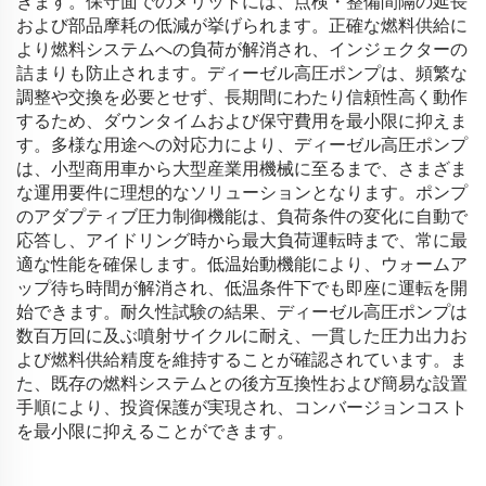
きます。保守面でのメリットには、点検・整備間隔の延長
および部品摩耗の低減が挙げられます。正確な燃料供給に
より燃料システムへの負荷が解消され、インジェクターの
詰まりも防止されます。ディーゼル高圧ポンプは、頻繁な
調整や交換を必要とせず、長期間にわたり信頼性高く動作
するため、ダウンタイムおよび保守費用を最小限に抑えま
す。多様な用途への対応力により、ディーゼル高圧ポンプ
は、小型商用車から大型産業用機械に至るまで、さまざま
な運用要件に理想的なソリューションとなります。ポンプ
のアダプティブ圧力制御機能は、負荷条件の変化に自動で
応答し、アイドリング時から最大負荷運転時まで、常に最
適な性能を確保します。低温始動機能により、ウォームア
ップ待ち時間が解消され、低温条件下でも即座に運転を開
始できます。耐久性試験の結果、ディーゼル高圧ポンプは
数百万回に及ぶ噴射サイクルに耐え、一貫した圧力出力お
よび燃料供給精度を維持することが確認されています。ま
た、既存の燃料システムとの後方互換性および簡易な設置
手順により、投資保護が実現され、コンバージョンコスト
を最小限に抑えることができます。