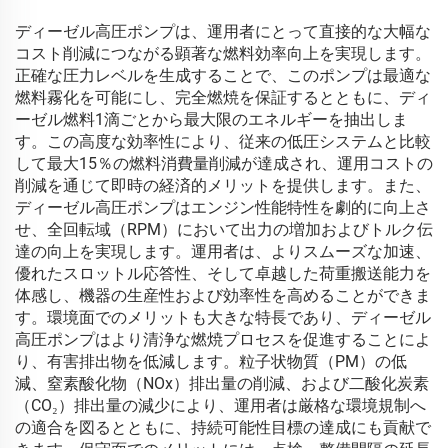
ディーゼル高圧ポンプは、運用者にとって直接的な大幅な
コスト削減につながる顕著な燃料効率向上を実現します。
正確な圧力レベルを生成することで、このポンプは最適な
燃料霧化を可能にし、完全燃焼を保証するとともに、ディ
ーゼル燃料1滴ごとから最大限のエネルギーを抽出しま
す。この高度な効率性により、従来の低圧システムと比較
して最大15％の燃料消費量削減が達成され、運用コストの
削減を通じて即時の経済的メリットを提供します。また、
ディーゼル高圧ポンプはエンジン性能特性を劇的に向上さ
せ、全回転域（RPM）において出力の増加およびトルク伝
達の向上を実現します。運用者は、よりスムーズな加速、
優れたスロットル応答性、そして卓越した荷重搬送能力を
体感し、機器の生産性および効率性を高めることができま
す。環境面でのメリットも大きな特長であり、ディーゼル
高圧ポンプはより清浄な燃焼プロセスを促進することによ
り、有害排出物を低減します。粒子状物質（PM）の低
減、窒素酸化物（NOx）排出量の削減、および二酸化炭素
（CO₂）排出量の減少により、運用者は厳格な環境規制へ
の適合を図るとともに、持続可能性目標の達成にも貢献で