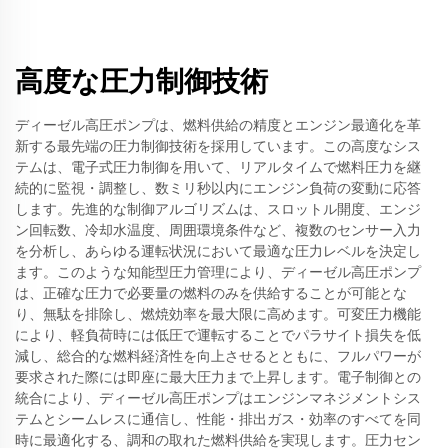
高度な圧力制御技術
ディーゼル高圧ポンプは、燃料供給の精度とエンジン最適化を革
新する最先端の圧力制御技術を採用しています。この高度なシス
テムは、電子式圧力制御を用いて、リアルタイムで燃料圧力を継
続的に監視・調整し、数ミリ秒以内にエンジン負荷の変動に応答
します。先進的な制御アルゴリズムは、スロットル開度、エンジ
ン回転数、冷却水温度、周囲環境条件など、複数のセンサー入力
を分析し、あらゆる運転状況において最適な圧力レベルを決定し
ます。このような知能型圧力管理により、ディーゼル高圧ポンプ
は、正確な圧力で必要量の燃料のみを供給することが可能とな
り、無駄を排除し、燃焼効率を最大限に高めます。可変圧力機能
により、軽負荷時には低圧で運転することでパラサイト損失を低
減し、総合的な燃料経済性を向上させるとともに、フルパワーが
要求された際には即座に最大圧力まで上昇します。電子制御との
統合により、ディーゼル高圧ポンプはエンジンマネジメントシス
テムとシームレスに通信し、性能・排出ガス・効率のすべてを同
時に最適化する、調和の取れた燃料供給を実現します。圧力セン