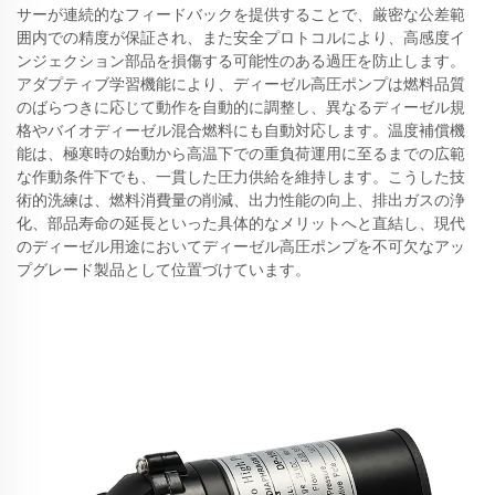
サーが連続的なフィードバックを提供することで、厳密な公差範
囲内での精度が保証され、また安全プロトコルにより、高感度イ
ンジェクション部品を損傷する可能性のある過圧を防止します。
アダプティブ学習機能により、ディーゼル高圧ポンプは燃料品質
のばらつきに応じて動作を自動的に調整し、異なるディーゼル規
格やバイオディーゼル混合燃料にも自動対応します。温度補償機
能は、極寒時の始動から高温下での重負荷運用に至るまでの広範
な作動条件下でも、一貫した圧力供給を維持します。こうした技
術的洗練は、燃料消費量の削減、出力性能の向上、排出ガスの浄
化、部品寿命の延長といった具体的なメリットへと直結し、現代
のディーゼル用途においてディーゼル高圧ポンプを不可欠なアッ
プグレード製品として位置づけています。