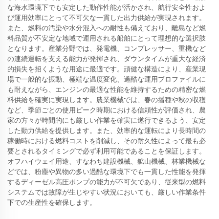
な海水環境下でも安定した動作性能が活かされ、航行安全性およ
び運用効率にとって不可欠な一貫した出力供給が実現されます。
また、燃料の汚染や水分混入への耐性も備えており、離島など燃
料品質が不安定な地域で運用される船舶にとって理想的な選択肢
となります。産業分野では、発電機、コンプレッサー、重機など
の連続運転を支える能力が発揮され、ダウンタイムが重大な経済
的損失を招くような用途に最適です。頑健な構造により、産業現
場で一般的な振動、極端な温度変化、過酷な運用プロファイルに
も耐えながら、エンジンの最適な性能を維持するための精密な燃
料供給を確実に実現します。農業機械では、春の播種や秋の収穫
など、季節ごとの使用ピーク時期における信頼性が評価され、農
家の方々が時間的にも厳しい作業を確実に遂行できるよう、安定
した動力供給を提供します。また、効率的な運転により長時間の
稼働時における燃料コストを削減し、その耐久性によって最も必
要とされるタイミングで必ず利用可能であることを保証します。
オフハイウェイ用途、すなわち建設機械、鉱山機械、林業機械な
どでは、粉塵や異物の多い過酷な環境下でも一貫した性能を発揮
するディーゼル高圧ポンプの能力が不可欠であり、従来型の燃料
システムでは故障が生じやすい状況においても、厳しい作業条件
下での生産性を確保します。