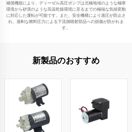
補償機能により、ディーゼル高圧ポンプは北極地域のような極寒
環境から砂漠のような高温乾燥環境に至るまでの極端な気候変動
に対応した運転が可能です。また、安全機構により過圧が防止さ
れ、過剰な燃料圧力による下流側噴射部品への損傷が防がれま
す。
新製品のおすすめ