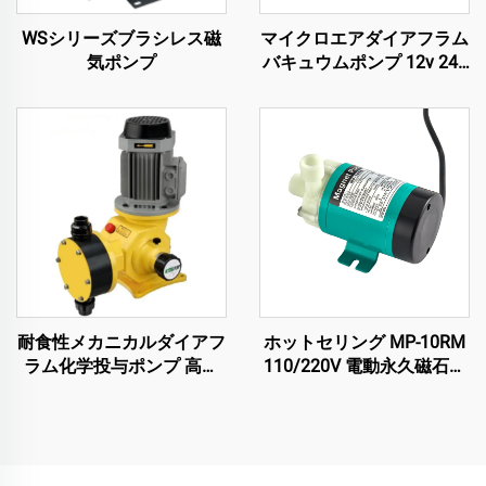
WSシリーズブラシレス磁
マイクロエアダイアフラム
気ポンプ
バキュウムポンプ 12v 24v
220v 低ノイズ電源 医療美
容機器用
耐食性メカニカルダイアフ
ホットセリング MP-10RM
ラム化学投与ポンプ 高性
110/220V 電動永久磁石式
能用途向け
水泵 磁気駆動遠心ポンプ
冷却システム用 11/12
L/min オリジナル装着メー
カー（OEM）