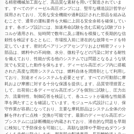
る精密機械加工面など、高品質な素材を用いて製造されていま
す。すべてのディーゼル高圧ポンプには、堅牢な構造設計哲学が
採用されており、冗長な安全機能や過剰設計された部品を組み込
むことで、通常の運転要件を大幅に上回る安全余裕を確保してい
ます。各ポンプ設計には、加速寿命試験を含む広範な試験プロト
コルが適用され、短時間で数年に及ぶ運転を模擬して長期的な信
頼性を検証するとともに、市場投入前に潜在的な故障モードを特
定しています。密封式ベアリングアセンブリおよび精密フィット
部品は、燃料中の不純物、水分、微粒子などの汚染に対する耐性
を備えており、性能が劣る他のシステムでは問題となるような状
況でも安定した動作を保ちます。ディーゼル高圧ポンプ内に搭載
された高度な潤滑システムでは、燃料自体を潤滑剤として利用し
ており、別途オイルシステムを必要とせず、すべての可動部に摩
耗および摩擦に対する十分な保護を提供します。品質管理措置と
して、出荷前に各ディーゼル高圧ポンプを個別に試験し、圧力出
力、流量特性、制御応答を検証して、各ユニットが厳格な性能基
準を満たすことを確認しています。モジュール式設計により、保
守作業が容易になっており、主要な摩耗部品はシステム全体の分
解を伴わずに点検・交換が可能です。最新のディーゼル高圧ポン
プシステムには診断機能が内蔵されており、潜在的な問題を早期
に検知して予防保全を可能にし、高額な故障や予期せぬダウンタ