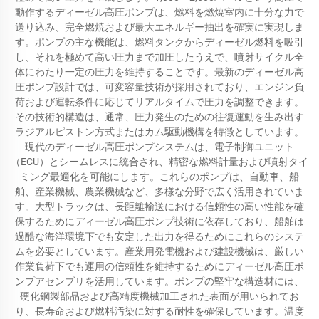
動作するディーゼル高圧ポンプは、燃料を燃焼室内に十分な力で
送り込み、完全燃焼および最大エネルギー抽出を確実に実現しま
す。ポンプの主な機能は、燃料タンクからディーゼル燃料を吸引
し、それを極めて高い圧力まで加圧したうえで、噴射サイクル全
体にわたり一定の圧力を維持することです。最新のディーゼル高
圧ポンプ設計では、可変容量技術が採用されており、エンジン負
荷および運転条件に応じてリアルタイムで圧力を調整できます。
その技術的構造は、通常、圧力発生のための往復運動を生み出す
ラジアルピストン方式またはカム駆動機構を特徴としています。
現代のディーゼル高圧ポンプシステムは、電子制御ユニット
（ECU）とシームレスに統合され、精密な燃料計量および噴射タイ
ミング最適化を可能にします。これらのポンプは、自動車、船
舶、産業機械、農業機械など、多様な分野で広く活用されていま
す。大型トラックは、長距離輸送における信頼性の高い性能を確
保するためにディーゼル高圧ポンプ技術に依存しており、船舶は
過酷な海洋環境下でも安定した出力を得るためにこれらのシステ
ムを必要としています。産業用発電機および建設機械は、厳しい
作業負荷下でも運用の信頼性を維持するためにディーゼル高圧ポ
ンプアセンブリを活用しています。ポンプの堅牢な構造材には、
硬化鋼製部品および高精度機械加工された表面が用いられてお
り、長寿命および燃料汚染に対する耐性を確保しています。温度