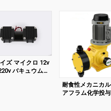
イズ マイクロ 12v
 220v バキュウムダ
フラム 高圧ポンプ
耐食性メカニカ
アフラム化学投与
プ 高性能用途