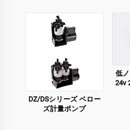
低ノ
24v
イア
DZ/DSシリーズ ベロー
ズ計量ポンプ