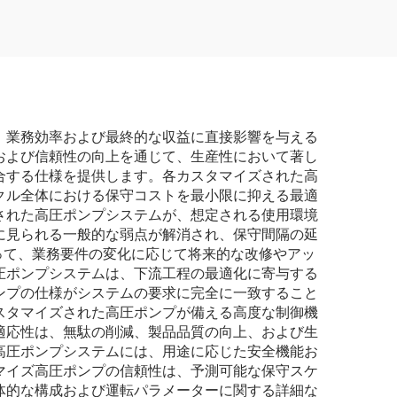
、業務効率および最終的な収益に直接影響を与える
および信頼性の向上を通じて、生産性において著し
合する仕様を提供します。各カスタマイズされた高
クル全体における保守コストを最小限に抑える最適
された高圧ポンプシステムが、想定される使用環境
に見られる一般的な弱点が解消され、保守間隔の延
って、業務要件の変化に応じて将来的な改修やアッ
圧ポンプシステムは、下流工程の最適化に寄与する
ンプの仕様がシステムの要求に完全に一致すること
スタマイズされた高圧ポンプが備える高度な制御機
適応性は、無駄の削減、製品品質の向上、および生
高圧ポンプシステムには、用途に応じた安全機能お
マイズ高圧ポンプの信頼性は、予測可能な保守スケ
体的な構成および運転パラメーターに関する詳細な