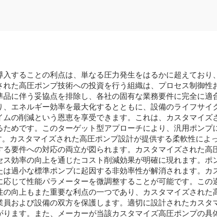
導入することの利点は、単なる圧力発生をはるかに超えており
された高圧ポンプ技術への投資を行う組織は、プロセス制御性
準品に伴う妥協点を排除し、各社の固有な業務要件に完全に適
り、エネルギー効率を最大化するとともに、設備のライフサイ
イムの削減という恩恵を享受できます。これは、カスタマイズ
るためです。このターゲット型アプローチにより、汎用ポンプ
ます。カスタマイズされた高圧ポンプ設計が提供する柔軟性によ
する要件への対応の両立が図られます。カスタマイズされた高
セス効率の向上を通じたコスト削減効果が明確に現れます。ポ
たは過小な標準ポンプに起因する非効率性が解消されます。カ
に応じて性能パラメーターを微調整することが可能です。この
性の向上もまた重要な利点の一つであり、カスタマイズされた
業員および設備の双方を保護します。適切に設計されたカスタ
がります。また、メーカーが当該カスタマイズ高圧ポンプの具