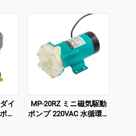
ルダイ
MP-20RZ ミニ磁気駆動
ポン
ポンプ 220VAC 水循環用
向け
マグポンプ 化学産業用
遠心原理 モータ電源