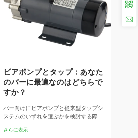
ビアポンプとタップ：あなた
R
のバーに最適なのはどちらで
選
すか？
レク
最適
バー向けにビアポンプと従来型タップシ
は、
ステムのいずれを選ぶかを検討する際に
さら
極め
は、動作原理、コスト、顧客体験といっ
さらに表示
は、
た基本的な違いを理解することが、適切