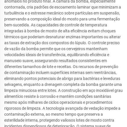
anômalos no produto final. A câmara da bomba, especialmente
contornada, cria padrões de escoamento laminar que minimizam a
turbulência e o estresse mecânico sobre partículas em suspensão,
preservando a composição ideal do mosto para uma fermentação
bem-sucedida. As capacidades de controle de temperatura
integradas à bomba de mosto de alta eficiência evitam choques
térmicos que poderiam desnaturar enzimas importantes ou alterar
as taxas de extração dos compostos do lúpulo. O controle preciso
de vazão da bomba permite que os cervejeiros mantenham
velocidades ideais de transferência, equilibrando eficiência e
manuseio suave, assegurando resultados consistentes em
diferentes tamanhos de lote e receitas. Os recursos de prevenção
de contaminação incluem superfícies internas sem reentrâncias,
eliminando pontos potenciais de abrigo para bactérias e leveduras
selvagens, enquanto a drenagem completa da bomba garante uma
limpeza minuciosa entre lotes. A construção em aço inoxidável grau
alimentício resiste à corrosão e mantém condições sanitárias
mesmo após milhares de ciclos operacionais e procedimentos
rigorosos de limpeza. A tecnologia avançada de vedação impede a
contaminação externa, ao mesmo tempo que preserva a
esterilidade interna, protegendo valiosos lotes de mosto contra
incidentes dispendiosos de deterioração. O sistema suave de