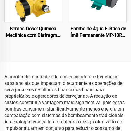
Bomba Doser Química
Bomba de Água Elétrica de
Mecânica com Diafragma
Ímã Permanente MP-10RM
Anti-corrosiva para Altas
110/220V Mais Vendida
Aplicações
Bomba Centrífuga
Acionada por Magneto
para Sistema de
Refrigeração 11/12 L/min
OEM
A bomba de mosto de alta eficiência oferece benefícios
substanciais que impactam diretamente as operações de
cervejaria e os resultados financeiros finais para
proprietários e operadores de cervejarias. A redução de
custos constitui a vantagem mais significativa, pois essas
bombas consomem significativamente menos energia em
comparação com sistemas de bombeamento tradicionais.
A tecnologia avançada do motor e o design otimizado do
impulsor atuam em conjunto para reduzir o consumo de