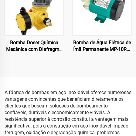
Bomba Doser Química
Bomba de Água Elétrica de
Mecânica com Diafragma
Ímã Permanente MP-10RM
Anti-corrosiva para Altas
110/220V Mais Vendida
Aplicações
Bomba Centrífuga
Acionada por Magneto
para Sistema de
Refrigeração 11/12 L/min
OEM
A fábrica de bombas em aço inoxidável oferece numerosas
vantagens convincentes que beneficiam diretamente os
clientes que buscam soluções de bombeamento
confiáveis, duráveis e economicamente viáveis. A
resistência superior à corrosão constitui a vantagem mais
significativa, pois a construção em aço inoxidável impede
ferrugem, oxidação e degradação química, problemas