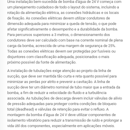
Uma instalação bem-sucedida de bomba d'água de 24 V começa com
um planejamento cuidadoso de todo o layout do sistema, incluindo a
rotação da alimentação elétrica, as conexões hidráulicas e os locais
de fixação. As conexões elétricas devem utilizar condutores de
dimensão adequada para minimizar a queda de tensão, o que pode
afetar significativamente o desempenho e a durabilidade da bomba.
Para percursos superiores a 3 metros, o dimensionamento dos
condutores deve ser calculado com base na corrente nominal de plena
carga da bomba, acrescida de uma margem de segurança de 25%.
Todas as conexões elétricas devem ser protegidas por fusíveis ou
disjuntores com classificação adequada, posicionados o mais
próximo possível da fonte de alimentação.
A instalação de tubulações exige atenção ao projeto da linha de
sucção, que deve ser mantida tão curta e reta quanto possível para
minimizar as perdas por atrito e prevenir a cavitação. A linha de
sucção deve ter um diâmetro nominal de tubo maior que a entrada da
bomba, a fim de reduzir a velocidade do fluido e a turbulência
associada. As tubulações de descarga devem incluir válvulas de alívio
de pressão adequadas para proteger contra condições de bloqueio
total (deadhead) e válvulas de retenção para evitar o refluxo. A
montagem da bomba d’água de 24 V deve utilizar componentes de
isolamento vibratório para reduzir a transmissão de ruído e prolongar a
vida útil dos componentes, especialmente em aplicações móveis.