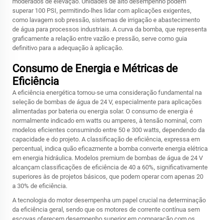
moderados de elevação. Unidades de alto desempenho podem
superar 100 PSI, permitindo-lhes lidar com aplicações exigentes,
como lavagem sob pressão, sistemas de irrigação e abastecimento
de água para processos industriais. A curva da bomba, que representa
graficamente a relação entre vazão e pressão, serve como guia
definitivo para a adequação à aplicação.
Consumo de Energia e Métricas de
Eficiência
A eficiência energética tornou-se uma consideração fundamental na
seleção de bombas de água de 24 V, especialmente para aplicações
alimentadas por bateria ou energia solar. O consumo de energia é
normalmente indicado em watts ou amperes, à tensão nominal, com
modelos eficientes consumindo entre 50 e 300 watts, dependendo da
capacidade e do projeto. A classificação de eficiência, expressa em
percentual, indica quão eficazmente a bomba converte energia elétrica
em energia hidráulica. Modelos premium de bombas de água de 24 V
alcançam classificações de eficiência de 40 a 60%, significativamente
superiores às de projetos básicos, que podem operar com apenas 20
a 30% de eficiência.
A tecnologia do motor desempenha um papel crucial na determinação
da eficiência geral, sendo que os motores de corrente contínua sem
escovas oferecem desempenho superior em comparação com os