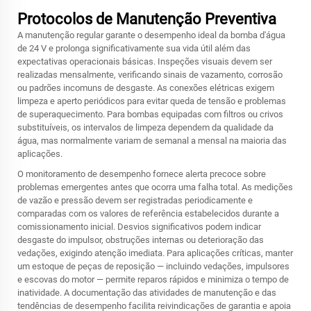
Protocolos de Manutenção Preventiva
A manutenção regular garante o desempenho ideal da bomba d'água
de 24 V e prolonga significativamente sua vida útil além das
expectativas operacionais básicas. Inspeções visuais devem ser
realizadas mensalmente, verificando sinais de vazamento, corrosão
ou padrões incomuns de desgaste. As conexões elétricas exigem
limpeza e aperto periódicos para evitar queda de tensão e problemas
de superaquecimento. Para bombas equipadas com filtros ou crivos
substituíveis, os intervalos de limpeza dependem da qualidade da
água, mas normalmente variam de semanal a mensal na maioria das
aplicações.
O monitoramento de desempenho fornece alerta precoce sobre
problemas emergentes antes que ocorra uma falha total. As medições
de vazão e pressão devem ser registradas periodicamente e
comparadas com os valores de referência estabelecidos durante a
comissionamento inicial. Desvios significativos podem indicar
desgaste do impulsor, obstruções internas ou deterioração das
vedações, exigindo atenção imediata. Para aplicações críticas, manter
um estoque de peças de reposição — incluindo vedações, impulsores
e escovas do motor — permite reparos rápidos e minimiza o tempo de
inatividade. A documentação das atividades de manutenção e das
tendências de desempenho facilita reivindicações de garantia e apoia