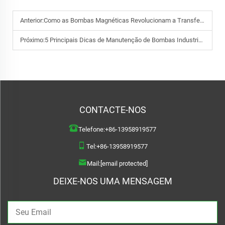
Anterior:
Como as Bombas Magnéticas Revolucionam a Transferência de Fluidos
Próximo:
5 Principais Dicas de Manutenção de Bombas Industriais para Eficiência
CONTACTE-NOS
Telefone:
+86-13958919577
Tel:
+86-13958919577
Mail:
[email protected]
DEIXE-NOS UMA MENSAGEM