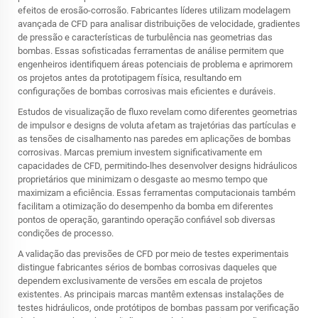
efeitos de erosão-corrosão. Fabricantes líderes utilizam modelagem
avançada de CFD para analisar distribuições de velocidade, gradientes
de pressão e características de turbulência nas geometrias das
bombas. Essas sofisticadas ferramentas de análise permitem que
engenheiros identifiquem áreas potenciais de problema e aprimorem
os projetos antes da prototipagem física, resultando em
configurações de bombas corrosivas mais eficientes e duráveis.
Estudos de visualização de fluxo revelam como diferentes geometrias
de impulsor e designs de voluta afetam as trajetórias das partículas e
as tensões de cisalhamento nas paredes em aplicações de bombas
corrosivas. Marcas premium investem significativamente em
capacidades de CFD, permitindo-lhes desenvolver designs hidráulicos
proprietários que minimizam o desgaste ao mesmo tempo que
maximizam a eficiência. Essas ferramentas computacionais também
facilitam a otimização do desempenho da bomba em diferentes
pontos de operação, garantindo operação confiável sob diversas
condições de processo.
A validação das previsões de CFD por meio de testes experimentais
distingue fabricantes sérios de bombas corrosivas daqueles que
dependem exclusivamente de versões em escala de projetos
existentes. As principais marcas mantêm extensas instalações de
testes hidráulicos, onde protótipos de bombas passam por verificação