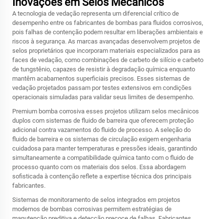
Inovações em Selos Mecânicos
A tecnologia de vedação representa um diferencial crítico de
desempenho entre os fabricantes de bombas para fluidos corrosivos,
pois falhas de contenção podem resultar em liberações ambientais e
riscos à segurança. As marcas avançadas desenvolvem projetos de
selos proprietários que incorporam materiais especializados para as
faces de vedação, como combinações de carbeto de silício e carbeto
de tungstênio, capazes de resistir à degradação química enquanto
mantêm acabamentos superficiais precisos. Esses sistemas de
vedação projetados passam por testes extensivos em condições
operacionais simuladas para validar seus limites de desempenho.
Premium
bomba corrosiva
esses projetos utilizam selos mecânicos
duplos com sistemas de fluido de barreira que oferecem proteção
adicional contra vazamentos do fluido de processo. A seleção do
fluido de barreira e os sistemas de circulação exigem engenharia
cuidadosa para manter temperaturas e pressões ideais, garantindo
simultaneamente a compatibilidade química tanto com o fluido de
processo quanto com os materiais dos selos. Essa abordagem
sofisticada à contenção reflete a expertise técnica dos principais
fabricantes.
Sistemas de monitoramento de selos integrados em projetos
modernos de bombas corrosivas permitem estratégias de
manutenção preditiva e detecção precoce de falhas. Fabricantes