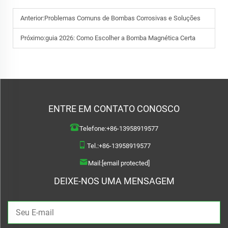
Anterior:
Problemas Comuns de Bombas Corrosivas e Soluções
Próximo:
guia 2026: Como Escolher a Bomba Magnética Certa
ENTRE EM CONTATO CONOSCO
Telefone:
+86-13958919577
Tel.:
+86-13958919577
Mail:
[email protected]
DEIXE-NOS UMA MENSAGEM