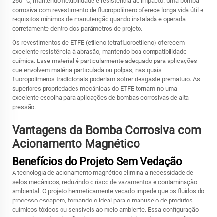
260 °C, mantendo flexibilidade e resistência ao impacto. Uma bomba
corrosiva com revestimento de fluoropolímero oferece longa vida útil e
requisitos mínimos de manutenção quando instalada e operada
corretamente dentro dos parâmetros de projeto.
Os revestimentos de ETFE (etileno tetrafluoroetileno) oferecem
excelente resistência à abrasão, mantendo boa compatibilidade
química. Esse material é particularmente adequado para aplicações
que envolvem matéria particulada ou polpas, nas quais
fluoropolímeros tradicionais poderiam sofrer desgaste prematuro. As
superiores propriedades mecânicas do ETFE tornam-no uma
excelente escolha para aplicações de bombas corrosivas de alta
pressão.
Vantagens da Bomba Corrosiva com
Acionamento Magnético
Benefícios do Projeto Sem Vedação
A tecnologia de acionamento magnético elimina a necessidade de
selos mecânicos, reduzindo o risco de vazamentos e contaminação
ambiental. O projeto hermeticamente vedado impede que os fluidos do
processo escapem, tornando-o ideal para o manuseio de produtos
químicos tóxicos ou sensíveis ao meio ambiente. Essa configuração