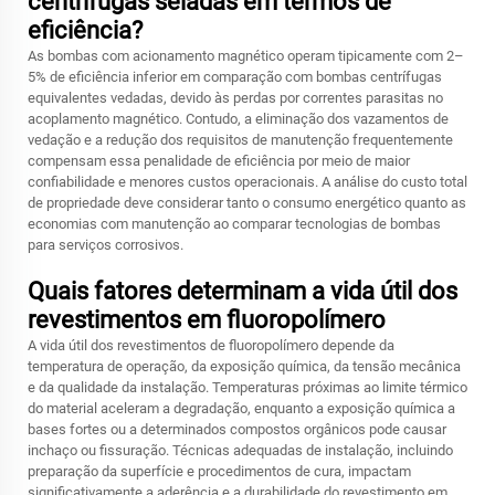
centrífugas seladas em termos de
eficiência?
As bombas com acionamento magnético operam tipicamente com 2–
5% de eficiência inferior em comparação com bombas centrífugas
equivalentes vedadas, devido às perdas por correntes parasitas no
acoplamento magnético. Contudo, a eliminação dos vazamentos de
vedação e a redução dos requisitos de manutenção frequentemente
compensam essa penalidade de eficiência por meio de maior
confiabilidade e menores custos operacionais. A análise do custo total
de propriedade deve considerar tanto o consumo energético quanto as
economias com manutenção ao comparar tecnologias de bombas
para serviços corrosivos.
Quais fatores determinam a vida útil dos
revestimentos em fluoropolímero
A vida útil dos revestimentos de fluoropolímero depende da
temperatura de operação, da exposição química, da tensão mecânica
e da qualidade da instalação. Temperaturas próximas ao limite térmico
do material aceleram a degradação, enquanto a exposição química a
bases fortes ou a determinados compostos orgânicos pode causar
inchaço ou fissuração. Técnicas adequadas de instalação, incluindo
preparação da superfície e procedimentos de cura, impactam
significativamente a aderência e a durabilidade do revestimento em