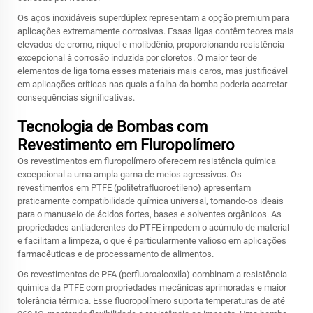
Os aços inoxidáveis superdúplex representam a opção premium para
aplicações extremamente corrosivas. Essas ligas contêm teores mais
elevados de cromo, níquel e molibdênio, proporcionando resistência
excepcional à corrosão induzida por cloretos. O maior teor de
elementos de liga torna esses materiais mais caros, mas justificável
em aplicações críticas nas quais a falha da bomba poderia acarretar
consequências significativas.
Tecnologia de Bombas com
Revestimento em Fluropolímero
Os revestimentos em fluropolímero oferecem resistência química
excepcional a uma ampla gama de meios agressivos. Os
revestimentos em PTFE (politetrafluoroetileno) apresentam
praticamente compatibilidade química universal, tornando-os ideais
para o manuseio de ácidos fortes, bases e solventes orgânicos. As
propriedades antiaderentes do PTFE impedem o acúmulo de material
e facilitam a limpeza, o que é particularmente valioso em aplicações
farmacêuticas e de processamento de alimentos.
Os revestimentos de PFA (perfluoroalcoxila) combinam a resistência
química da PTFE com propriedades mecânicas aprimoradas e maior
tolerância térmica. Esse fluoropolímero suporta temperaturas de até