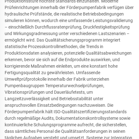
Produktionsstufe höchste Standards einzuhalten. Moderne
Prüfeinrichtungen innerhalb der Förderpumpenfabrik verfügen über
hydraulische Prüfstände, die realistische Betriebsbedingungen
simulieren können, wodurch eine umfassende Leistungsvalidierung
– einschließlich Durchflussratenprüfung, Druckfestigkeitsprüfung
und Wirkungsgradmessung unter verschiedenen Lastszenarien –
ermöglicht wird. Das Qualitätsicherungsprogramm integriert
statistische Prozesskontrollmethoden, die Trends in
Produktionsdaten analysieren, potenzielle Qualitätsabweichungen
erkennen, bevor sie sich auf die Endprodukte auswirken, und
korrigierende Maßnahmen einleiten, um eine konstant hohe
Fertigungsqualität zu gewährleisten. Umfassende
Umweltprüfprotokolle innerhalb der Fabrik unterziehen
Pumpenbaugruppen Temperaturwechselprüfungen,
Vibrationsprüfungen und Dauerläufetests, um
Langzeitzuverlässigkeit und Betriebsstabilität unter
anspruchsvollen Einsatzbedingungen nachzuweisen. Die
Förderpumpenfabrik hält ISO-Qualitätszertifizierungsstandards
durch regelmäßige Audits, Dokumentationskontrollsysteme sowie
kontinuierliche Schulungsprogramme aufrecht, die sicherstellen,
dass sämtliches Personal die Qualitätsanforderungen in seinen
täglichen Aufgaben versteht und umsetzt. Systeme zur Integration