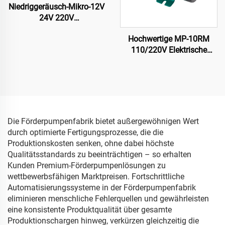
Niedriggeräusch-Mikro-12V
24V 220V
Vakuummembranhochdruckpumpe
Hochwertige MP-10RM
110/220V Elektrische
Permanentmagnet-
Wasserpumpe Magnetisch
angetriebene Kreiselpumpe
für Kühlsysteme 11/12
L/min OEM
Die Förderpumpenfabrik bietet außergewöhnigen Wert
durch optimierte Fertigungsprozesse, die die
Produktionskosten senken, ohne dabei höchste
Qualitätsstandards zu beeinträchtigen – so erhalten
Kunden Premium-Förderpumpenlösungen zu
wettbewerbsfähigen Marktpreisen. Fortschrittliche
Automatisierungssysteme in der Förderpumpenfabrik
eliminieren menschliche Fehlerquellen und gewährleisten
eine konsistente Produktqualität über gesamte
Produktionschargen hinweg, verkürzen gleichzeitig die