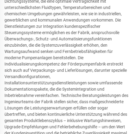
Dichtungssysteme, die eine optimale Verträglichkeit mit
unterschiedlichsten Fluidtypen, Temperaturbereichen und
chemischen Umgebungen gewährleisten, wie sie in industriellen,
gewerblichen und kommunalen Anwendungen vorkommen. Die
Dienstleistungen zur Integration kundenspezifischer
Steuerungssysteme ermöglichen es der Fabrik, anspruchsvolle
Überwachungs-, Schutz- und Automatisierungsfunktionen
einzubinden, die die Systemzuverlässigkeit erhöhen, den
Wartungsaufwand senken und Fernbetriebsfähigkeiten für
moderne Pumpenanlagen bereitstellen. Die
Individualisierungskompetenz der Förderpumpenfabrik erstreckt
sich auch auf Verpackungs- und Lieferlösungen, darunter spezielle
Versandkonfigurationen,
Installationsunterstützungsdienstleistungen sowie umfassende
Dokumentationspakete, die die Systemintegration und
Inbetriebnahme vereinfachen. Technische Beratungsleistungen des
Ingenieurteams der Fabrik stellen sicher, dass maßgeschneiderte
Lösungen die Leistungserwartungen erfüllen oder sogar
übertreffen, und bieten kontinuierliche Unterstützung während des
gesamten Produktlebenszyklus – inklusive Wartungshinweisen,
Upgrade-Empfehlungen und Fehlerbehebungshilfe – um den Wert
der Kundeninvestition und die betriebliche Zuverlässigkeit maximal